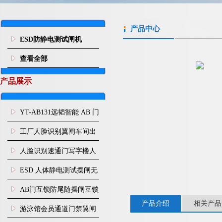
产品中心
ESD防静电测试闸机
查看全部
产品展示
YT-AB131远韬智能 AB 门
闸机双通道互锁防尾随闸
工厂人脸识别翼闸车间出
机
入口人行通道门禁
人脸识别速通门写字楼人
行通道闸门禁设备
ESD 人体静电测试摆闸无
尘车间防静电闸机
AB门互锁防尾随摆闸互锁
产品介绍
相关产品
闸机
游泳馆会员通道门禁翼闸