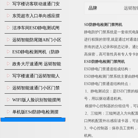
写字楼访客联动速通门安
品牌
远韬智
装
东莞超市入口单向感应摆
SD防静电检测门禁闸机
闸安装
洁净车间ESD静电测试闸
静电防护门禁系统是一套依托电脑
机
进行权限的管理,就是通过对通
远韬智能防尾随AB门小区
所有的进入记录和状态记录。通过
门禁闸机安装
​ESD静电检测闸机（防静
高保密，高可靠性具有专人专卡
ESD防静电检测门禁闸机
电门禁通道系统）
政务大厅速通闸 远韬智能
ESD静电门禁通道组成结构：
防尾随静音速通门
写字楼速通门远韬智能人
ESD静电检测门禁系统主要由
ESD静电门禁通道结构特点：
脸识别快速通道闸
远韬智能速通门小区门禁
1、静电测试仪：是ESD门禁
闸机食堂消费摆闸
号，用以驱动通道机构。
WIFI版人脸识别智能摆闸
根据中心控制器的分组信号，可
机
单机版ESd防静电检测摆
2、三辊闸：三辊闸进入方向配
口闸机配置外出感应读卡器，可
闸机
3、中心控制器：保存员工资料
机构。