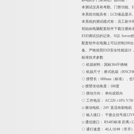
静电防护门禁系统产品功能：
本测试仪具有考勤、门禁功能、E
本系统功能具有：LCD液晶显
本系统的测试模式有：员工刷卡和V
初始由电脑配套软件下载注册姓名、
ESD测试仪的记录。SQL Se
配套软件在电脑上可以控制200
备。严格按照ESD安全性能设计，符合AN
标准技
◇ 机箱材料：国标304不锈钢
◇ 机箱尺寸：桥式机箱（RNCF8008
◇ 摆臂长：600mm（标准），也可以
◇ 摆臂传动角度：180度
◇ 摆动方向： 单向或双向
◇ 工作电压： AC220 ±10% V/50 
◇ 驱动电机：24V 直流有刷电机
◇ 输入接口： 干接点信号或12V
◇ 通信接口： RS485标准 距离≤1
◇ 通行速度： 40人/分钟（常开）