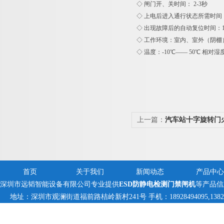
◇ 闸门开、关时间： 2-3秒
◇ 上电后进入通行状态所需时间：
◇ 出现故障后的自动复位时间：1
◇ 工作环境：室内、室外（阴棚
◇ 温度：-10℃—— 50℃ 相对
上一篇：
汽车站十字旋转门
锈钢转闸
首页
关于我们
新闻动态
产品中心
深圳市远韬智能设备有限公司专业提供
ESD防静电检测门禁闸机
等产品信
地址：深圳市观澜街道福前路桔岭新村241号 手机：18928494095,1382359