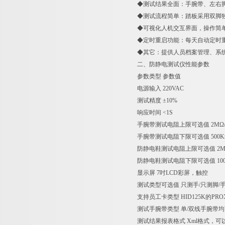
◆测试结果全面：手腕带、左右
◆测试流程简单：踏板采用双脚
◆可视化人机交互界面，操作简单
◆定时重启功能：每天自动定时
◆其它：提供人员档案管理、系
二、防静电测试仪性能参数
参数类型 参数值
电源输入 220VAC
测试精度 ±10%
响应时间 <1S
手腕带测试电阻上限可选值 2MΩ/5MΩ/
手腕带测试电阻下限可选值 500KΩ
防静电鞋测试电阻上限可选值 2MΩ/5MΩ
防静电鞋测试电阻下限可选值 100KΩ/
显示屏 7吋LCD彩屏，触控
测试类型可选值 只测手/只测脚/
支持员工卡类型 HID125K的P
测试手腕带类型 单/双线手腕带
测试结果报表格式 Xml格式，可以