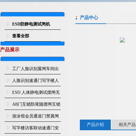
产品中心
ESD防静电测试闸机
查看全部
产品展示
工厂人脸识别翼闸车间出
入口人行通道门禁
人脸识别速通门写字楼人
行通道闸门禁设备
ESD 人体静电测试摆闸无
尘车间防静电闸机
AB门互锁防尾随摆闸互锁
闸机
游泳馆会员通道门禁翼闸
产品介绍
相关产品
写字楼访客联动速通门安