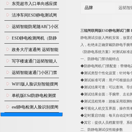
装
东莞超市入口单向感应摆
品牌
远韬智
闸安装
洁净车间ESD静电测试闸
机
远韬智能防尾随AB门小区
三辊闸联网版ESD静电测试门禁 
门禁闸机安装
静电测试仪嵌入闸机安装，放置
​ESD静电检测闸机（防静
入，杜绝未正确穿戴防静电手腕带、
电门禁通道系统）
政务大厅速通闸 远韬智能
《防静电系统方案》对测试标准
一、防静电门禁功能特点
防尾随静音速通门
写字楼速通门远韬智能人
◆防静电闸机/门禁配套：带继
脸识别快速通道闸
远韬智能速通门小区门禁
◆测试类型个性化设置：针对每个
◆测试标准可调：用户可根据自身
闸机食堂消费摆闸
WIFI版人脸识别智能摆闸
◆测试结果可查：可以查询、导
机
◆测试结果全面：手腕带、左右
单机版ESd防静电检测摆
◆测试流程简单：踏板采用双脚
闸机
esd静电检测人脸识别摆闸
◆可视化人机交互界面，操作简单
◆定时重启功能：每天自动定时
安装
◆其它：提供人员档案管理、系
二、防静电测试仪性能参数