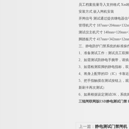
员工档案批量导入支持格式 Xml格
安装方式 嵌入闸机安装
开闸信号 测试通过提供继电器信
管理机尺寸 187mm×204mm×132
测试仪主机尺寸 140mm×120mm×
脚踏板尺寸 417mm×342mm×12m
三、静电防护门禁系统的标准操
1、准备测试工作：测试员工双脚
2、如需测试防静电手腕带，请
3、如需检测双脚的静电指标，
4、将身上配带的ID（IC）卡
5、把手指触摸在测试按钮上，观
新刷卡再次测试）
6、如果根据设定测试OK，系
三辊闸联网版ESD静电测试门禁 
上一篇：
静电测试门禁闸机