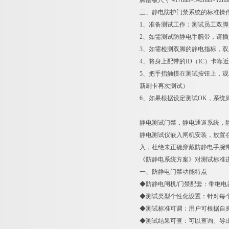
脚踏板尺寸 417mm×342mm×12m
三、静电防护门禁系统的标准操
1、准备测试工作：测试员工双脚
2、如需测试防静电手腕带，请
3、如需检测双脚的静电指标，
4、将身上配带的ID（IC）卡
5、把手指触摸在测试按钮上，观
新刷卡再次测试）
6、如果根据设定测试OK，系
静电测试门禁，静电通道系统，
静电测试仪嵌入闸机安装，放置
入，杜绝未正确穿戴防静电手腕带、
《防静电系统方案》对测试标准
一、防静电门禁功能特点
◆防静电闸机/门禁配套：带继
◆测试类型个性化设置：针对每个
◆测试标准可调：用户可根据自身
◆测试结果可查：可以查询、导