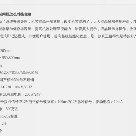
制闸机怎么对接住建
做了系统升级处理，机芯提高开闸速度，改变机芯结构了，大大提高翼闸使用寿命，
处理器增加储存器容量，提高机器处理应变能力，语音真人提示，液晶显示屏操作，改
卡模式和记忆模式。方便用户使用，提高整机智能化程度，是一款真正值得您期待的好
准技术参数
265mm
50-600mm
g
200*宽300*高980MM
 国产标准304号不锈钢
220±10% V,50HZ
直流有刷电机（200W/24V）
 干接点信号或12V电平信号或脉宽＞100ms的12V脉冲信号，驱动电流＞10mA
命：500万次
RS232标准
：2个
个