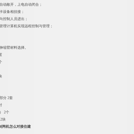
道自动敞开，上电自动闭合；
读卡设备相挂接；
双向控制人员进出；
过管理计算机实现远程控制与管理；
，伸缩臂材料选择。
置
个
块
部分 2套
对
） 2个
 2块
制闸机怎么对接住建