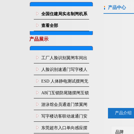
产品中心
全国住建局实名制闸机系
统
查看全部
产品展示
工厂人脸识别翼闸车间出
入口人行通道门禁
人脸识别速通门写字楼人
行通道闸门禁设备
ESD 人体静电测试摆闸无
尘车间防静电闸机
AB门互锁防尾随摆闸互锁
闸机
游泳馆会员通道门禁翼闸
产品介绍
写字楼访客联动速通门安
装
东莞超市入口单向感应摆
品牌