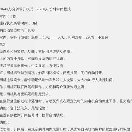
0-40人/分钟常开模式，20-30人/分钟常闭模式
时间： 1秒
通行状态所需时间： 3秒
的自动复位时间：10秒
室内、室外（阴棚）温度：-10℃—— 50℃；相对湿度：≤90%，不凝露
产品功能特点
故障自检和报警提示功能，方便用户维护及使用；
板上的内置小按盘，可编程设备的运行状态；
由液晶屏显示器操作，中文显示，方便快捷。
设置，闸机遇到特别情况，触发消防模式，闸机报警，闸门自动打开。
，闸机连续刷卡，能准确记忆刷卡次数和过人次数，大大增加行人通行时间。
操作，闸机可以联网远程操作，方便和客户直接沟通交流。
设定，闸机具有密码远程锁定要求。
，在摆臂复位的过程中遇阻时，自动反弹或在规定的时间内电机自动停止工作，且力度很小(
警功能：含非法闯入、尾随报警；
，在没有接收到开闸信号时，摆臂自动锁死；
步功能；
复位功能，开闸后，在规定的时间内未通行时，系统将自动取消用户的此次通行的权限，