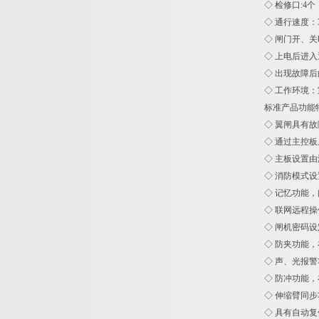
◇ 检修口:4个
◇ 通行速度：3
◇ 闸门开、关
◇ 上电后进入
◇ 出现故障后
◇ 工作环境：
标准
◇ 翼闸具有
◇ 通过主控
◇ 主板设置
◇ 消防模式
◇ 记忆功能
◇ 联网远程
◇ 闸机密码
◇ 防夹功能
◇ 声、光报
◇ 防冲功能
◇ 伸缩臂同
◇ 具有自动