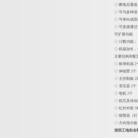
◇ 断电后通
◇ 可与多种
◇ 可单向或
◇ 可直接通
可扩展功能
◇ 计数功能；
◇ 机箱加长
主要结构和配
◇ 标准机箱 2
◇ 伸缩臂 2个
◇ 主控制板 2
◇ 变压器 2个
◇ 电机 2个
◇ 机芯及传动
◇ 红外对射 3
◇ 报警器（灯
◇ 方向指示板
深圳工地实名