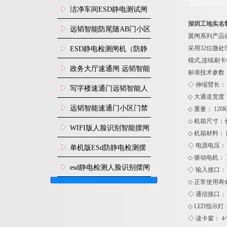
闸安装
洁净车间ESD静电测试闸
深圳工地实名
机
远韬智能防尾随AB门小区
翼闸系列产品
门禁闸机安装
采用32位微
​ESD静电检测闸机（防静
模式,连续刷
电门禁通道系统）
政务大厅速通闸 远韬智能
标
◇ 伸缩臂长： 
防尾随静音速通门
写字楼速通门远韬智能人
◇ 大通道宽度：5
脸识别快速通道闸
远韬智能速通门小区门禁
◇ 重量： 120K
◇ 机箱尺寸：长1
闸机食堂消费摆闸
WIFI版人脸识别智能摆闸
◇ 机箱材料：
机
◇ 电源电压： AC
单机版ESd防静电检测摆
◇ 驱动电机： 
闸机
esd静电检测人脸识别摆闸
◇ 输入接口：
◇ 正常使用寿
安装
◇ 通信接口： 
◇ LED指示灯
◇ 读卡窗： 4