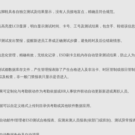
脚鞋具各自独立测试及结果显示，没有人员接地盲点，精确且符合规范。
高亮度LCD显屏，明白显示测试时间、卡号、工号及测试结果，包含手、鞋错误信
测试发出警报，提醒新进员工养成正确测试步骤，避免耗时及后位错刷情形。
息化管理，精确有效，无纸化记录，ESD刷卡主机内存自动登录测试结果，防止人为
试都数据库存文件，产生管理报表除了产生合格进入及非法卡、时区管制或假日管制
踪及检查，非一般门禁报表只显示是否进入。
果可定制化与考勤联动作为考勤依据或HR人事软件联动自动更新新进或离职人员。
据可以自定义格式上传到目录供考勤或其他软件数据应用。
自动邮件l管理者ESD测试合格报表、应测未测人员报表(依部门或班别)、测试异常报表
自动数据备份及自动清理。