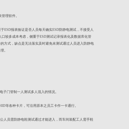
报表管理软件。
ESD报表验证是否人员每天确实ESD防静电测试，不接受人
入口较多成本考虑，侧重于ESD测试记录报表化及数据库化管
样的方式，缺点是无法落实及时避免未测试通过人员进入防静电
处理。
或电子门管制一人测试多人混入的情况。
e、HID等各种卡片，可沿用原本之员工卡作一卡通行。
公人员需防静电鞋测试通过才能进入，而车间装配工人需手鞋