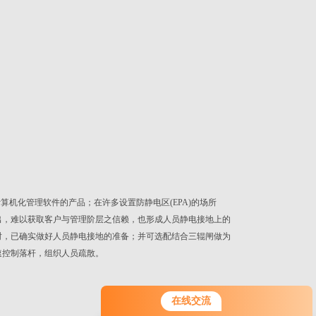
机化管理软件的产品；在许多设置防静电区(EPA)的场所
出，难以获取客户与管理阶层之信赖，也形成人员静电接地上的
区时，已确实做好人员静电接地的准备；并可选配结合三辊闸做为
速控制落杆，组织人员疏散。
您好！欢迎前来咨询，很高兴为您
在线交流
服务，请问您要咨询什么问题呢？