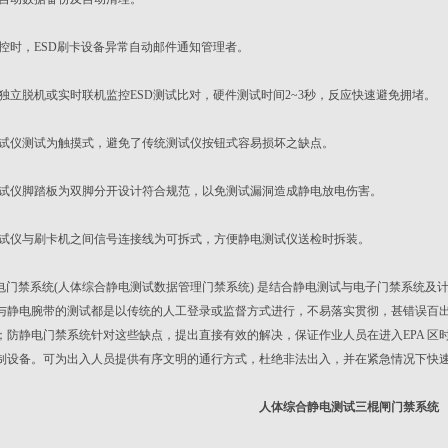
控时，ESD刷卡设备异常自动邮件通知管理者。
独立脱机或实时联机监控ESD测试比对，硬件测试时间2~3秒，反应快速避免拥堵。
试仪测试为触摸式，避免了传统测试仪按钮式容易损坏之缺点。
试仪脚踏板为双脚分开设计符合规范，以免测试漏洞造成静电放电伤害。
试仪与刷卡机之间信号连接线为可拆式，方便静电测试仪送检时拆装。
门禁系统(人体综合静电测试数据管理门禁系统) 是结合静电测试与电子门禁系统及计算
与静电腕带的测试都是以传统的人工登录或监督方式进行，不易落实贯彻，甚错误百
；防静电门禁系统针对这些缺点，提出直接有效的解决，保证作业人员在进入EPA 
制设备。可为出入人员提供有序文明的通行方式，杜绝非法出入，并在紧急情况下快
人体综合静电测试三棍闸门禁系统