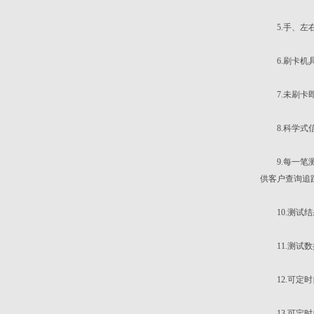
5.手、左右
6.刷卡机具
7.未刷卡即
8.科学式信
9.每一笔测
供客户查询追
10.测试结
11.测试数
12.可定时
13.可定时