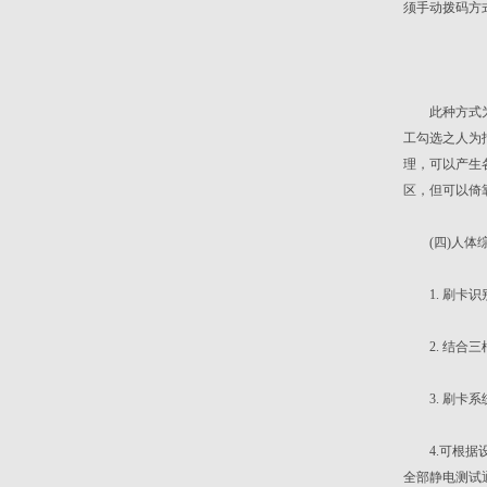
须手动拨码方
此种方式为将
工勾选之人为
理，可以产生
区，但可以倚
(四)人体综合
1. 刷卡识
2. 结合三
3. 刷卡系统
4.可根据设
全部静电测试