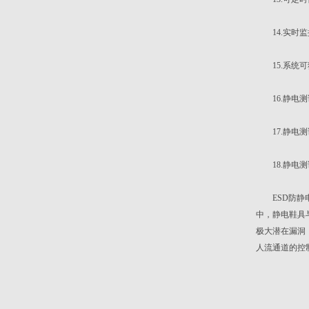
14.实时监
15.系统可
16.静电测
17.静电测
18.静电测
ESD防静电
中，静电鞋具
极大潜在漏洞
人流通道的控