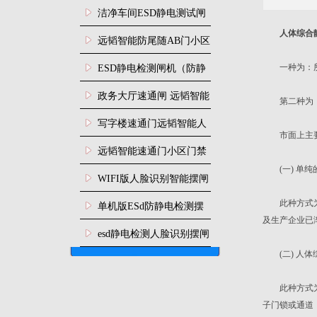
闸安装
洁净车间ESD静电测试闸
人体综合
机
远韬智能防尾随AB门小区
门禁闸机安装
一种为：所有
​ESD静电检测闸机（防静
电门禁通道系统）
政务大厅速通闸 远韬智能
第二种为：所
防尾随静音速通门
写字楼速通门远韬智能人
市面上主要常
脸识别快速通道闸
远韬智能速通门小区门禁
(一) 单纯
闸机食堂消费摆闸
WIFI版人脸识别智能摆闸
机
此种方式为旧
单机版ESd防静电检测摆
及生产企业已
闸机
esd静电检测人脸识别摆闸
(二) 人体
安装
此种方式为将
子门锁或通道