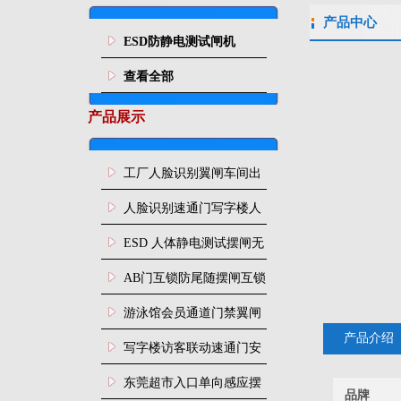
产品中心
ESD防静电测试闸机
查看全部
产品展示
工厂人脸识别翼闸车间出
入口人行通道门禁
人脸识别速通门写字楼人
行通道闸门禁设备
ESD 人体静电测试摆闸无
尘车间防静电闸机
AB门互锁防尾随摆闸互锁
闸机
游泳馆会员通道门禁翼闸
产品介绍
写字楼访客联动速通门安
装
东莞超市入口单向感应摆
品牌