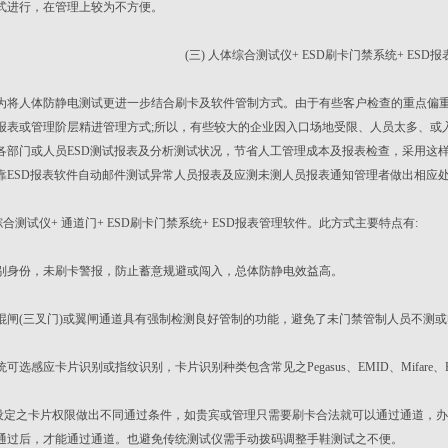
式进行，在管理上较为不方便。
(三) 人体综合测试仪+ ESD刷卡门禁系统+ ESD
人体防静电测试更进一步结合刷卡及软件管制方式。由于有些客户检查的重点偏重于
报表或管理阶层精进管理方式;所以，有些较大的企业因入口场地受限、人员太多、或
各部门或人员ESD测试报表及分析测试状况，节省人工管理成本及报表检查，采用这
靠ESD报表软件自动邮件测试异常人员报表及应测未测人员报表通知管理者做出相应
测试仪+ 通道门+ ESD刷卡门禁系统+ ESD报表管理软件。此方式主要特点有:
别身份，未刷卡警报，防止蓄意规避或闯入，总体防静电效益高。
棍闸(三叉门)或翼闸通道具有强制检测良好管制的功能，避免了未门禁管制人员不测
可选感应卡片识别或指纹识别，卡片识别种类包含常见之Pegasus、EMID、Mifar
定之卡片权限做出不同通过条件，如贵宾或管理只需要刷卡合法就可以通过通道，办
通过后，才能通过通道。也避免传统测试仪需手动拨码调整手鞋测试之不便。