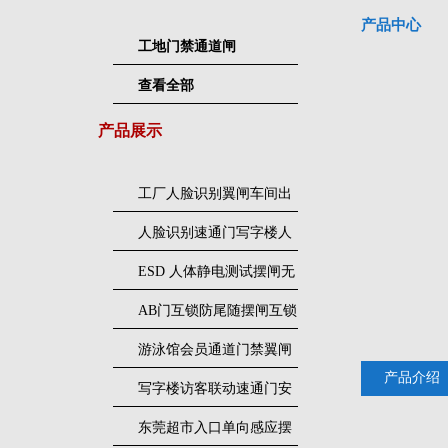
产品中心
工地门禁通道闸
查看全部
产品展示
工厂人脸识别翼闸车间出
入口人行通道门禁
人脸识别速通门写字楼人
行通道闸门禁设备
ESD 人体静电测试摆闸无
尘车间防静电闸机
AB门互锁防尾随摆闸互锁
闸机
游泳馆会员通道门禁翼闸
产品介绍
写字楼访客联动速通门安
装
东莞超市入口单向感应摆