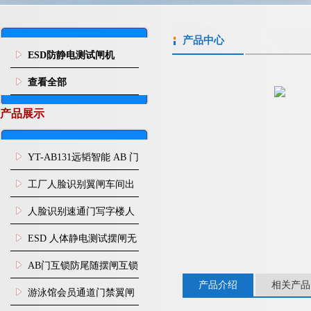
产品中心
ESD防静电测试闸机
查看全部
产品展示
YT-AB131远韬智能 AB 门
闸机双通道互锁防尾随闸
工厂人脸识别翼闸车间出
机
入口人行通道门禁
人脸识别速通门写字楼人
行通道闸门禁设备
ESD 人体静电测试摆闸无
尘车间防静电闸机
AB门互锁防尾随摆闸互锁
产品介绍
相关产品
闸机
游泳馆会员通道门禁翼闸