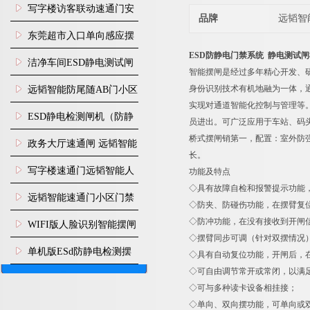
写字楼访客联动速通门安
品牌
远韬智
装
东莞超市入口单向感应摆
ESD防静电门禁系统 静电测试
闸安装
洁净车间ESD静电测试闸
智能摆闸是经过多年精心开发、
机
身份识别技术有机地融为一体，
远韬智能防尾随AB门小区
实现对通道智能化控制与管理等。
门禁闸机安装
​ESD静电检测闸机（防静
员进出。可广泛应用于车站、码
桥式摆闸销第一，配置：室外防强
电门禁通道系统）
政务大厅速通闸 远韬智能
长。
防尾随静音速通门
写字楼速通门远韬智能人
功能及特点
◇具有故障自检和报警提示功能
脸识别快速通道闸
远韬智能速通门小区门禁
◇防夹、防碰伤功能，在摆臂复位
闸机食堂消费摆闸
◇防冲功能，在没有接收到开闸
WIFI版人脸识别智能摆闸
◇摆臂同步可调（针对双摆情况
机
单机版ESd防静电检测摆
◇具有自动复位功能，开闸后，
◇可自由调节常开或常闭，以满
闸机
◇可与多种读卡设备相挂接；
◇单向、双向摆功能，可单向或