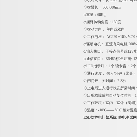
◇机箱尺寸：长1200*宽280*高98
◇摆臂长： 500-600mm
◇重量：60Kg
◇摆臂传动角度：180度
◇摆动方向： 单向或双向
◇工作电压： AC220 ±10% V/50 
◇驱动电机： 直流有刷电机 200W/
◇输入接口： 干接点信号或12V电
◇通信接口： RS485标准 距离≤12
◇LED指示灯： 1个 读卡窗： 2个
◇通行速度： 40人/分钟（常开），
◇闸门开、关时间： 2-3秒
◇上电后进入通行状态所需时间：
◇出现故障后的自动复位时间：1
◇工作环境：室内、室外（阴棚
◇温度：-10℃—— 50℃ 相对湿
ESD防静电门禁系统 静电测试