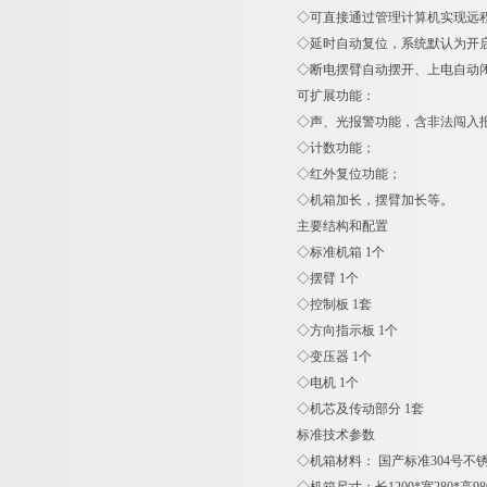
◇可直接通过管理计算机实现远
◇延时自动复位，系统默认为开启
◇断电摆臂自动摆开、上电自动
可扩展功能：
◇声、光报警功能，含非法闯入
◇计数功能；
◇红外复位功能；
◇机箱加长，摆臂加长等。
主要结构和配置
◇标准机箱 1个
◇摆臂 1个
◇控制板 1套
◇方向指示板 1个
◇变压器 1个
◇电机 1个
◇机芯及传动部分 1套
标准技术参数
◇机箱材料： 国产标准304号不