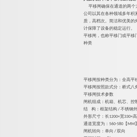
平移闸
确保在通道的两个
公司以其在各种领域多年积
质，高档次。简洁和优美的
计保障了设备的稳定运行。
平移闸，也称平移门或平移
种类
平移闸按种类分为：全高平
平移闸按照款式分：桥式八
平移
闸机组成：机箱、机芯、控
结 构：框架结构 /
不锈钢
外形尺寸：长1200
×宽
330
×高
通道宽度为：560-580
【
MM
闸机转向：单向 /
双向