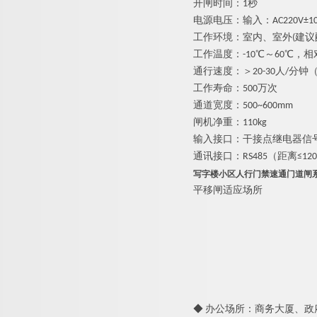
开闸时间：1秒
电源电压：输入：AC220V
±
1
工作环境：室内、室外(
建议
工作温度：-10
℃～
60
℃，相
通行速度：＞20-30
人
/
分钟
工作寿命：500
万次
通道宽度：500~600mm
闸机净重：110kg
输入接口：干接点继电器信号
通讯接口：RS485
（距离≤
120
写字楼小区人行门禁速通门道闸
平移闸适应场所
◆ 办公场所：商务大厦、