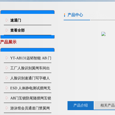
产品中心
速通门
查看全部
产品展示
YT-AB131远韬智能 AB 门
闸机双通道互锁防尾随闸
工厂人脸识别翼闸车间出
机
入口人行通道门禁
人脸识别速通门写字楼人
行通道闸门禁设备
ESD 人体静电测试摆闸无
尘车间防静电闸机
AB门互锁防尾随摆闸互锁
产品介绍
相关产品
闸机
游泳馆会员通道门禁翼闸