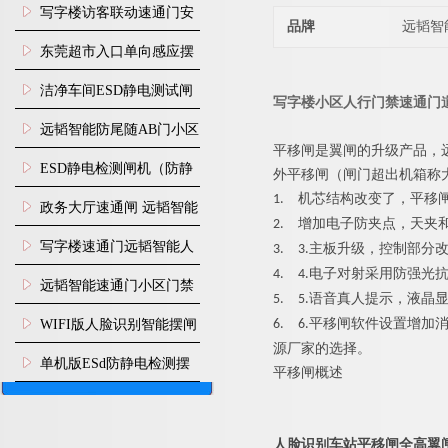
写字楼访客联动速通门安
品牌
远韬智
装
东莞超市入口单向感应摆
闸安装
洁净车间ESD静电测试闸
写字楼小区人行门禁速通门
机
远韬智能防尾随AB门小区
平移闸是翼闸的升级产品，
门禁闸机安装
​ESD静电检测闸机（防静
外平移闸（闸门超出机箱称
1.
机芯结构改变了，
平移
电门禁通道系统）
政务大厅速通闸 远韬智能
2.
增加电子
防夹点，天夹
防尾随静音速通门
写字楼速通门远韬智能人
3.
3.
主板升级，
控制部分改
4.
4.
电子对射采用防强光
脸识别快速通道闸
远韬智能速通门小区门禁
5.
5.
语音真人提示，液晶
闸机食堂消费摆闸
WIFI版人脸识别智能摆闸
6.
6.
平移闸软件设置增加
源厂家的选择。
机
单机版ESd防静电检测摆
平移闸概述
闸机
人脸识别车站平移闸全