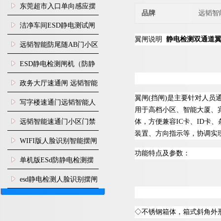
装
东莞超市入口单向感应摆
品牌
远韬智
闸安装
洁净车间ESD静电测试闸
翼闸说明
静电检测双通道
机
远韬智能防尾随AB门小区
门禁闸机安装
​ESD静电检测闸机（防静
电门禁通道系统）
政务大厅速通闸 远韬智能
翼
闸
(
挡
闸
)
是主要针对人员
防尾随静音速通门
写字楼速通门远韬智能人
用于高档小区、智能大厦、
脸识别快速通道闸
体，方便兼
容
I
C
卡
、
I
D
卡、
远韬智能速通门小区门禁
装置、方向指示等，协调实
闸机食堂消费摆闸
WIFI版人脸识别智能摆闸
功能特点及参数：
机
单机版ESd防静电检测摆
闸机
esd静电检测人脸识别摆闸
安装
◇
不锈钢箱体，箱式斜角外