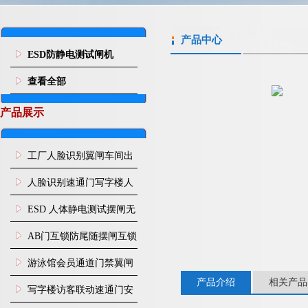
产品中心
ESD防静电测试闸机
查看全部
产品展示
工厂人脸识别翼闸车间出
入口人行通道门禁
人脸识别速通门写字楼人
行通道闸门禁设备
ESD 人体静电测试摆闸无
尘车间防静电闸机
AB门互锁防尾随摆闸互锁
闸机
游泳馆会员通道门禁翼闸
产品介绍
相关产品
写字楼访客联动速通门安