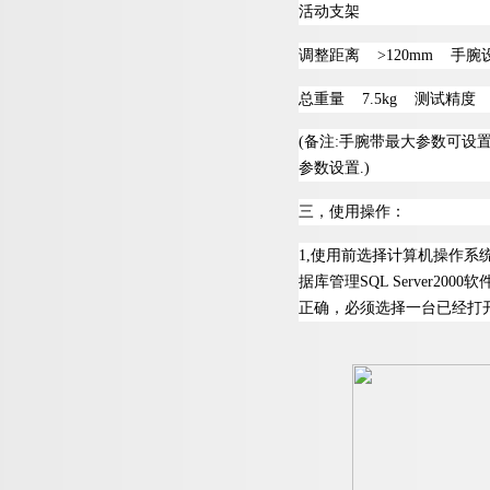
活动支架
调整距
离
>120mm
手腕
总重
量
7.5kg
测试精
度
±
(
备
注
:
手腕带最大参数可设
参数设
置
.)
三，使用操作：
1
,
使用前选择计算机操作系
据库管
理
SQL Server200
0
软
正确，必须选择一台已经打