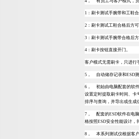
4
，
有员工与客户模式，
1
：刷卡测试手腕带和工鞋合
2
：刷卡测试工鞋合格后方可
3
：刷卡测试手腕带合格后方
4
：刷卡按钮直接开门。
客户模式无需刷卡，只进行
5
，
自动储存记录
和
ES
D
6
，
初始由电脑配套的软
设置定时提取刷卡时间、卡
排序与查询，并导出或生成
7
，
配套
的
ES
D
软件在电
格按
照
ES
D
安全性能设计，
8
，
本系列测试仪根据客