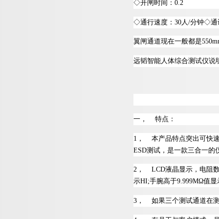
◇
开闸时间
：
0.2
◇
通行速度
：
3
0
人
/
分
钟
◇
通
翼闸通道现在一般都
是
550m
远韬
智能人体综合测试仪说
一
，
特点：
1
，
本产品特点突出可快
ES
D
测试，是一款三合一的
2
，
LC
D
液晶显示，电阻
示
HI
;
手腕高
于
9.999
M
Ω
值显
3
，
如果三个测试通道在