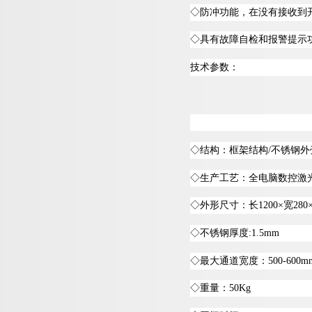
◇
防冲功能，在没有接收到
◇
具有故障自检和报警提示
技术参数：
◇
结构：框架结
构
/
不锈钢外
◇
生产工艺：全电脑数控激
◇
外形尺寸：
长
1200
×
宽
280
◇
不锈钢厚
度
:1.5mm
◇
最大通道宽度
：
500-600m
◇
重量
：
50Kg