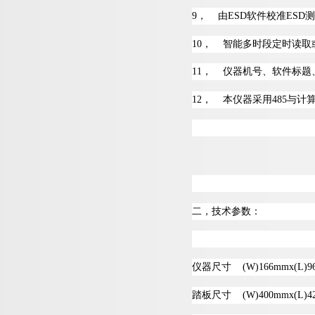
9
，
由
ES
D
软件校
准
ES
D
测
1
0
，
智能多时段定时读取
1
1
，
仪器机号、软件标题
1
2
，
本仪器采
用
48
5
与计
二，技术参数：
仪器尺
寸
(W)166mmx(L)9
踏板尺
寸
(W)400mmx(L)4