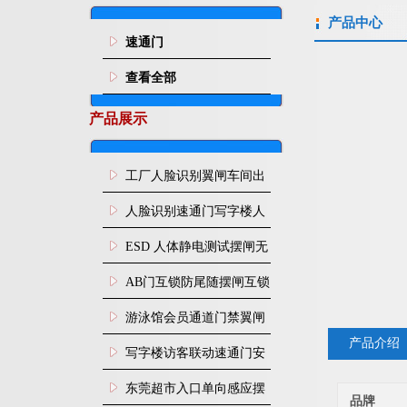
产品中心
速通门
查看全部
产品展示
工厂人脸识别翼闸车间出
入口人行通道门禁
人脸识别速通门写字楼人
行通道闸门禁设备
ESD 人体静电测试摆闸无
尘车间防静电闸机
AB门互锁防尾随摆闸互锁
闸机
游泳馆会员通道门禁翼闸
产品介绍
写字楼访客联动速通门安
装
东莞超市入口单向感应摆
品牌