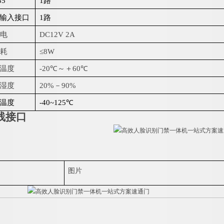
85
1
路
输入接口
1
路
电
DC12V
2
A
耗
≤
8
W
温度
-20
℃
～
＋
60
℃
湿度
20
%
－
90%
温度
-40~12
5
℃
线接口
图片