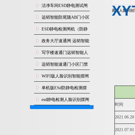
闸安装
XY
洁净车间ESD静电测试闸
高效人脸识别
机
远韬智能防尾随AB门小区
门禁闸机安装
​ESD静电检测闸机（防静
电门禁通道系统）
政务大厅速通闸 远韬智能
防尾随静音速通门
写字楼速通门远韬智能人
脸识别快速通道闸
远韬智能速通门小区门禁
闸机食堂消费摆闸
WIFI版人脸识别智能摆闸
机
单机版ESd防静电检测摆
闸机
esd静电检测人脸识别摆闸
时间
安装
2021.06.20
20
21.07.01