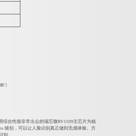
用综合性能非常出众的瑞芯微
RV1109
主芯
片
为核
ms
级别，可以让人脸识别真正做到无感体验。方
识别。