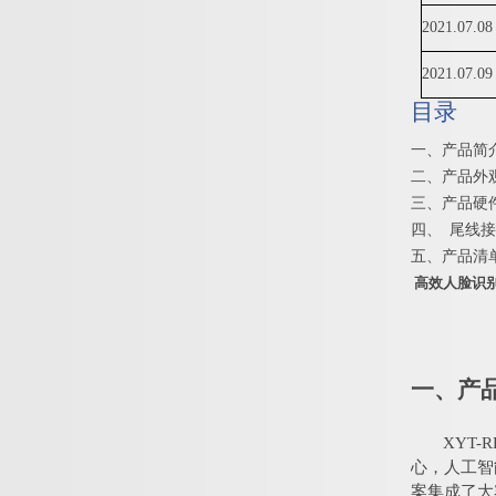
20
21.07.08
20
21.07.09
目录
一、
产
品
简
二、
产
品
外
三、
产
品
硬
四、
尾
线
接
五、
产
品
清
高效人脸识
一、产
XYT-R
心，人工智
案集成了大