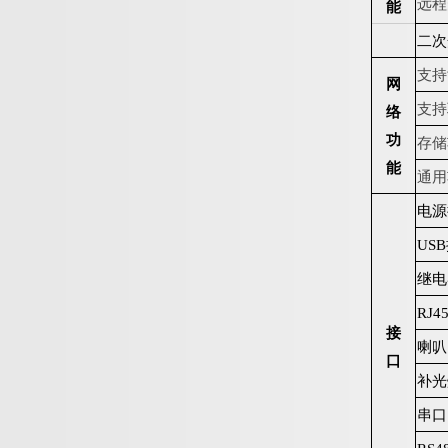
远程
能
二次
支持
网
支持
络
功
存储
能
通用
电源
US
B
继电
RJ4
接
喇叭
口
补光
串口