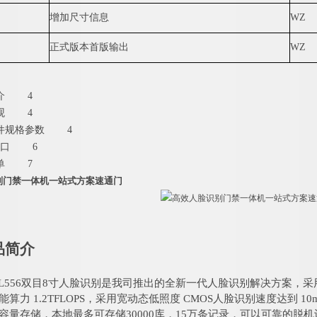
增加尺寸信息
WZ
正式版本首版输出
WZ
介
4
观
4
件
规
格
参
数
4
口
6
单
7
别门禁一体机一站式方案速通门
品简介
L55
6
双
目
8
寸
人脸识别是我司推出的全新一代人脸识别解决方案，采
能算
力
1.2
TFLOP
S
，采用宽动态低照度
CMOS
人脸识别速度达
到
10
容量存储，本地最多可存储
3
000
0
库，
1
5
万条记录，
可以可靠的脱机