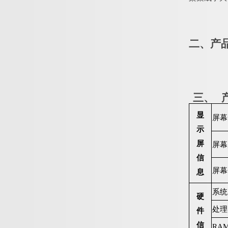
二、产
三、
显
屏幕
示
屏
屏幕
信
屏幕
息
系统
硬
处理
件
信
R
A