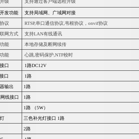
升级
支持通过客户端远程升级
开发功能
支持局域网、广域网对接
协议
RTSP
,
串口
通信协
议
,
韦根
协议
，
onvi
f
协议
联网方式
支
持
L
AN
有线通讯
功能
本地存储及断网续传
功能
心跳
,
密码保护
,NTP
校时
接
口
1
路
DC12V
接口
1
路
器输出
1
路
5
网线接口
1
路
1
路
（
5W
）
灯
三色补光灯接
口
1
路
2
路