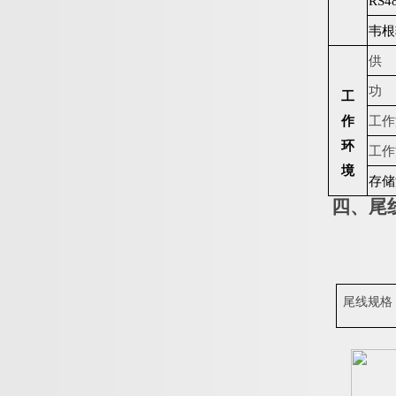
R
S4
韦根
供
功
工
作
工作
环
工作
境
存储
四、尾
尾线规格