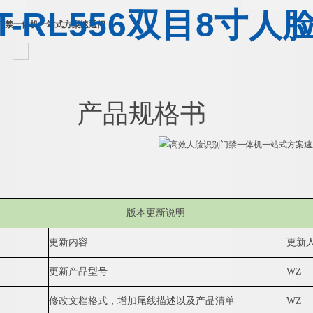
T-RL55
6
双
目
8
寸
人
门禁一体机一站式方案速通门
产品规格书
版本更新说明
更新内容
更新
更新产品型号
WZ
修改文档格式，增加尾线描述以及产品清单
WZ