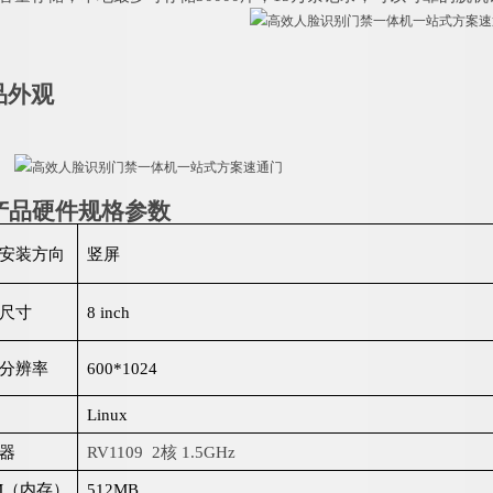
品外观
产品硬件规格参数
安装方向
竖屏
尺寸
8
inch
分辨率
600*1024
Linux
器
RV1109
2
核
1.5GHz
M
（内存）
512MB