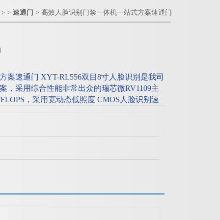
> >
速通门
> 高效人脸识别门禁一体机一站式方案速通门
门
速通门 XYT-RL556双目8寸人脸识别是我司
，采用综合性能非常出众的瑞芯微RV1109主
TFLOPS，采用宽动态低照度 CMOS人脸识别速
人脸识别真正做到无感体验。方案集成了大容量存
，15万条记录，可以可靠的脱机识别。