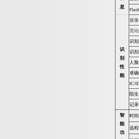
息
F
l
as
摄像
宽动
识别
识
识别
别
人脸
性
准确
能
I
C
/
I
陌生
记录
智
时间
能
远程
功