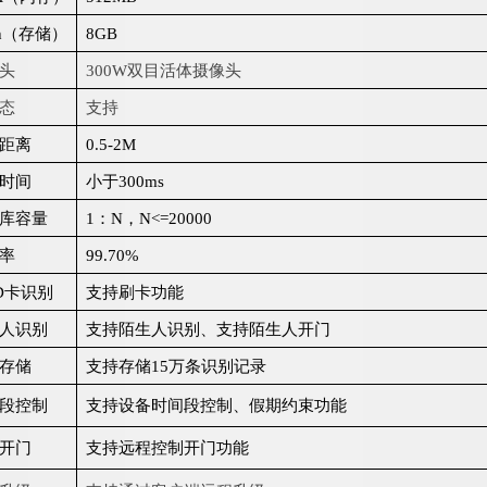
h
（存储）
8
G
B
头
3
00W
双
目活体摄像头
态
支持
距离
0.
5
-
2M
时间
小
于
300ms
库容量
1
：
N
，
N<=
2
0000
率
99.70%
D
卡识别
支持刷卡功能
人识别
支持陌生人识别、支持陌生人开门
存储
支持存
储
1
5
万条识别记录
段控制
支持设备时间段控制、假期约束功能
开门
支持远程控制开门功能