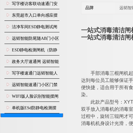
写字楼访客联动速通门安
品牌
远韬智
装
东莞超市入口单向感应摆
闸安装
洁净车间ESD静电测试闸
一站式消毒清洁闸
一站式消毒清洁闸
机
远韬智能防尾随AB门小区
门禁闸机安装
​ESD静电检测闸机（防静
电门禁通道系统）
政务大厅速通闸 远韬智能
防尾随静音速通门
写字楼速通门远韬智能人
手部消毒
三棍闸
机
达到每位员工能够保证手
脸识别快速通道闸
远韬智能速通门小区门禁
便快捷，适合用于所有食
染。
闸机食堂消费摆闸
WIFI版人脸识别智能摆闸
XYT
此款
产品型号：
机
单机版ESd防静电检测摆
双手放入消毒机的消毒
过程中，旋转三辊闸才可
闸机
消毒机机身设计光滑，