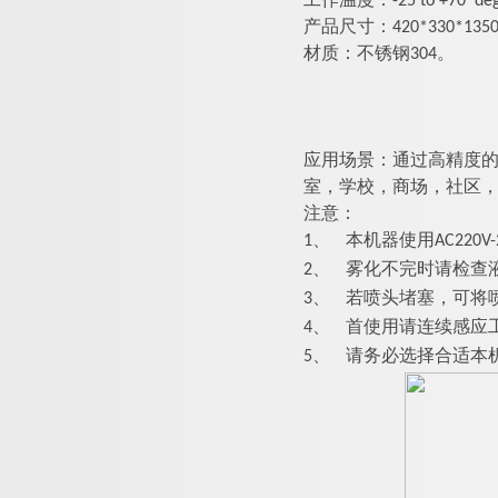
工作温度：-25 to +70 deg
产品尺寸：
42
0*
33
0*
135
材质：不锈钢304。
应用场景：
通过高精度的
室，学校，商场，社区
注意：
1、
本机器使用AC220V-24
2、
雾化不完时请检查
3、
若喷头堵塞，可将
4、
首使用请连续感应工
5、
请务必选择合适本机