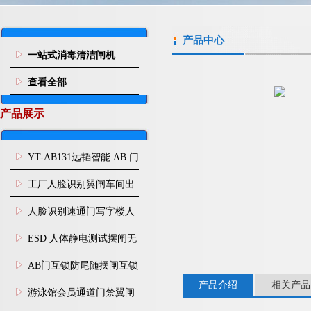
产品中心
一站式消毒清洁闸机
查看全部
产品展示
YT-AB131远韬智能 AB 门
闸机双通道互锁防尾随闸
工厂人脸识别翼闸车间出
机
入口人行通道门禁
人脸识别速通门写字楼人
行通道闸门禁设备
ESD 人体静电测试摆闸无
尘车间防静电闸机
AB门互锁防尾随摆闸互锁
产品介绍
相关产品
闸机
游泳馆会员通道门禁翼闸