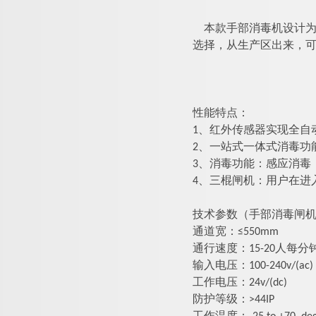
本款手部消毒机设计
选择，
从生产区出来，
性能特点
：
1、红外传感器实现全自
2、一站式一体式消毒功
3、
消毒
功能：感应消毒
4、
三棍闸机
：用户在进
技术参数（手部消毒闸
通道宽：≤550mm
通行速度：
15-20人
输入电压：100-240v/(ac)
工作电压：24v/(dc)
防护等级：>44IP