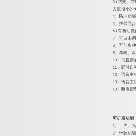
3 ) 防
力度很小(≤2
4）防冲功
5）摆臂同
6 ) 有
7）可自由
8）可与多
9）单向、
10）可直
11）延时
12）语音
13）语音
13）断电
可扩展功能
1）
声、光
2）计数功