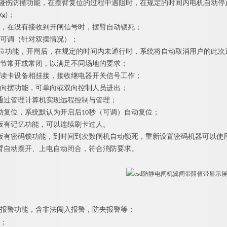
夹、防碰伤防撞功能，在摆臂复位的过程中遇阻时，在规定的时间内电机自动
Kg)；
能，在没有接收到开闸信号时，摆臂自动锁死；
步可调（针对双摆情况）；
自动复位功能，开闸后，在规定的时间内未通行时，系统将自动取消用户的此
调节常开或常闭，以满足不同场地的要求；
种读卡设备相挂接，接收继电器开关信号工作；
双向摆功能，可单向或双向控制人员进出；
接通过管理计算机实现远程控制与管理；
自动复位，系统默认为开启后10秒（可调）自动复位；
主板有记忆功能，可以连续刷卡过人。
主板有密码锁功能，到时间到次数闸机自动锁死，重新设置密码机器可以使
摆臂自动摆开、上电自动闭合，符合消防要求。
报警功能，含非法闯入报警，防夹报警等；
能；