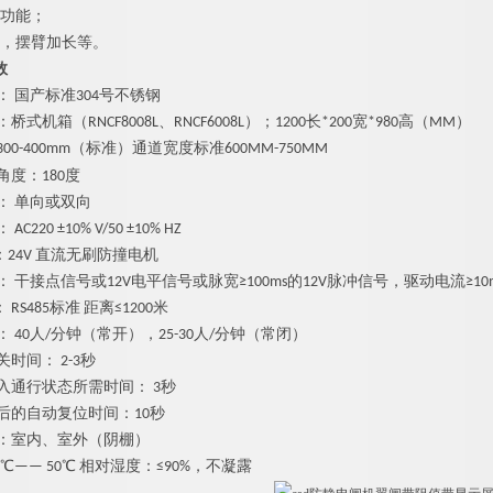
位功能；
长，摆臂加长等。
数
： 国产标准304号不锈钢
桥式机箱（RNCF8008L、RNCF6008L）；1200长*
200
宽*
980
高（MM）
3
00
-400
mm（标准）
通道宽度标准600MM-750MM
角度：180度
： 单向或双向
C220 ±10% V/50 ±10% HZ
24V 直流
无刷防撞
电机
： 干接点信号或12V电平信号或脉宽≥100ms的12V脉冲信号，驱动电流≥10
RS485标准 距离≤1200米
： 40人/分钟（常开），25-30人/分钟（常闭）
时间： 2-3秒
入通行状态所需时间： 3秒
后的自动复位时间：10秒
境：室内、室外（阴棚）
0℃—— 50℃ 相对湿度：≤90%，不凝露