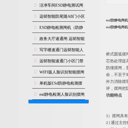
闸安装
洁净车间ESD静电测试闸
机
远韬智能防尾随AB门小区
esd防静电闸
门禁闸机安装
esd防静电闸
​ESD静电检测闸机（防静
电门禁通道系统）
政务大厅速通闸 远韬智能
防尾随静音速通门
写字楼速通门远韬智能人
桥式
圆弧
摆
脸识别快速通道闸
远韬智能速通门小区门禁
芯热处理提
防撞摆闸，
闸机食堂消费摆闸
WIFI版人脸识别智能摆闸
命，不至于
外力消除摆
机
单机版ESd防静电检测摆
评，摆闸把
闸机
esd静电检测人脸识别摆闸
功能特点
安装
1）
摆闸
具有
2 ) 通