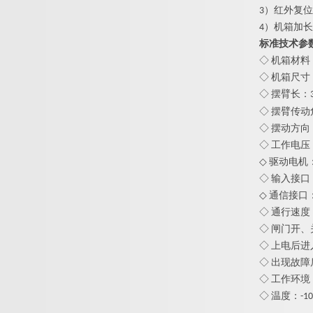
3）红外复
4）机箱加
标准技术参
◇ 机箱材料
◇ 机箱尺寸：
◇ 摆臂长：
◇ 摆臂传动
◇ 摆动方向
◇ 工作电压： A
◇ 驱动电机：
◇ 输入接口
◇ 通信接口： 
◇ 通行速度
◇ 闸门开、关
◇ 上电后进
◇ 出现故障
◇ 工作环
◇ 温度：-1