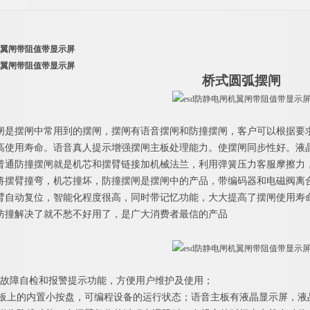
机翼闸带阻值带显示屏
机翼闸带阻值带显示屏
桥式
圆弧
摆闸
闸是摆闸中常用到的摆闸，摆闸有语音摆闸和防撞摆闸，客户可以根据要
高使用寿命。语音真人提示增强摆闸主板处理能力。使摆闸同步性好。液
普通防撞摆闸就是机芯和摆臂链接加机械法兰，利用弹簧压力客服摩擦力
将摆臂撞弯，机芯撞坏，防撞摆闸是摆闸中的产品，带编码器和电磁阀离
臂自动复位，智能化程度很高，同时带记忆功能，大大提高了摆闸使用寿
防撞解决了就不愁不好用了，是广大消费者最信的产品
故障自检和报警提示功能，方便用户维护及使用；
过主控板上的内置小按盘，可编程设备的运行状态；语音主板有液晶显示屏，