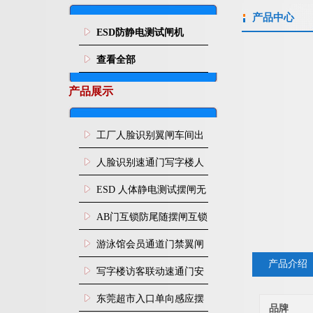
产品中心
ESD防静电测试闸机
查看全部
产品展示
工厂人脸识别翼闸车间出
入口人行通道门禁
人脸识别速通门写字楼人
行通道闸门禁设备
ESD 人体静电测试摆闸无
尘车间防静电闸机
AB门互锁防尾随摆闸互锁
闸机
游泳馆会员通道门禁翼闸
产品介绍
写字楼访客联动速通门安
装
东莞超市入口单向感应摆
品牌