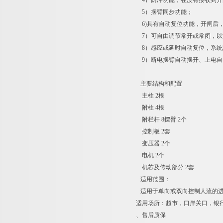
4）防冲功能，在没有接收到开
5）摆臂同步功能；
6)具有自动复位功能，开闸后
7）可自由调节常开或常闭，以
8）感应或延时自动复位，系统
9）断电摆臂自动摆开、上电自
主要结构和配置
主柱 2根
附柱 4根
附栏杆 8摆臂 2个
控制板 2套
变压器 2个
电机 2个
机芯及传动部分 2套
适用范围：
适用于单向或双向控制人流的进
适用场所：超市，口岸关口，银
、售后质保