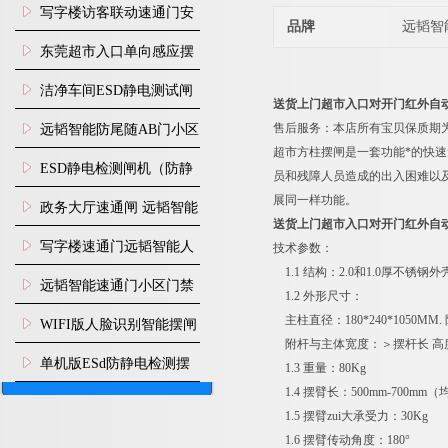
写字楼访客联动速通门安
品牌
远韬智
装
东莞超市入口单向感应摆
闸安装
洁净车间ESD静电测试闸
送货上门超市入口对开门红外自
机
售后服务：本店所有宝贝保质期
远韬智能防尾随AB门小区
超市方柱摆闸是一套功能*的快
门禁闸机安装
​ESD静电检测闸机（防静
员和残障人员造成的出入困难以
展同一样功能。
电门禁通道系统）
政务大厅速通闸 远韬智能
送货上门超市入口对开门红外自
防尾随静音速通门
写字楼速通门远韬智能人
技术参数：
1.1 结构：2.0和1.0厚不锈钢外
脸识别快速通道闸
远韬智能速通门小区门禁
1.2 外形尺寸：
闸机食堂消费摆闸
主柱直径：180*240*1050MM.
WIFI版人脸识别智能摆闸
附杆与主体宽度：＞摆杆长 高度：
机
单机版ESd防静电检测摆
1.3 重量：80Kg
1.4 摆臂长：500mm-700mm
闸机
1.5 摆臂zui大承受力：30Kg
1.6 摆臂传动角度：180°