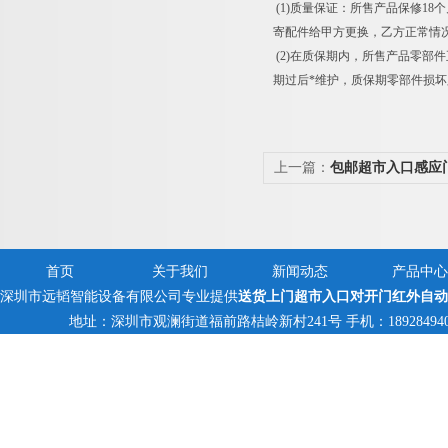
(1)质量保证：所售产品保修1
寄配件给甲方更换，乙方正常情况应
(2)在质保期内，所售产品零
期过后*维护，质保期零部件损
上一篇：
包邮超市入口感应
门
首页
关于我们
新闻动态
产品中心
深圳市远韬智能设备有限公司专业提供
送货上门超市入口对开门红外自动
地址：深圳市观澜街道福前路桔岭新村241号 手机：18928494095,13