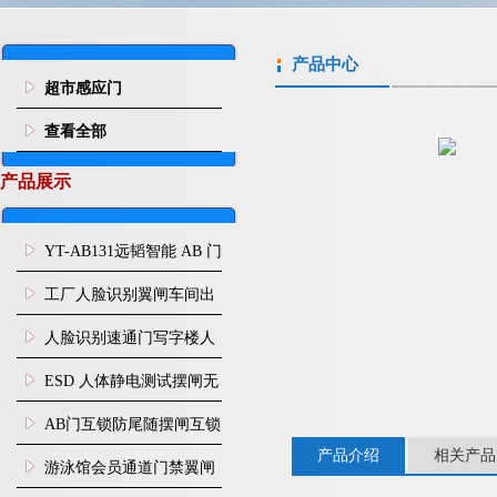
产品中心
超市感应门
查看全部
产品展示
YT-AB131远韬智能 AB 门
闸机双通道互锁防尾随闸
工厂人脸识别翼闸车间出
机
入口人行通道门禁
人脸识别速通门写字楼人
行通道闸门禁设备
ESD 人体静电测试摆闸无
尘车间防静电闸机
AB门互锁防尾随摆闸互锁
产品介绍
相关产品
闸机
游泳馆会员通道门禁翼闸