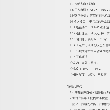
1.7 摆动方向：双向
1.8 工作电源： AC220 ±10%V/5
1.9 驱动电机： 直流有刷电机 200
10 输入接口： 干接点信号或12
1.11 通信接口： RS485标准 通
1.12 通行速度： 40人/分钟（
1.13 闸门开、关时间： 2-3秒
1.14 上电后进入通行状态所需时
1.15 出现故障后的自动复位时间
1.16 工作环境：
◇室内、室外（阴棚）
◇温度：-10℃—— 50℃
◇相对湿度：≤90%，不凝露
功能及特点
1）具有故障自检和报警提示功
2)通过主控板上的内置小按盘
3)防夹、防碰伤功能，在摆臂复