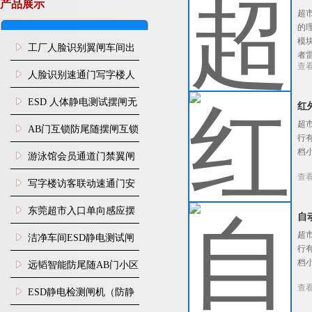
产品展示
超
通行
的
模
工厂人脸识别翼闸车间出
者
查
入口人行通道门禁
人脸识别速通门写字楼人
行通道闸门禁设备
ESD 人体静电测试摆闸无
红
超
尘车间防静电闸机
AB门互锁防尾随摆闸互锁
行
档
闸机
游泳馆会员通道门禁翼闸
查
写字楼访客联动速通门安
装
东莞超市入口单向感应摆
自
闸安装
超
洁净车间ESD静电测试闸
行
机
档
远韬智能防尾随AB门小区
查
门禁闸机安装
​ESD静电检测闸机（防静