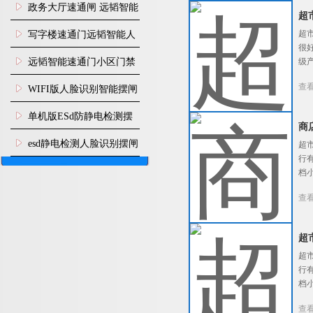
电门禁通道系统）
政务大厅速通闸 远韬智能
超
防尾随静音速通门
超
写字楼速通门远韬智能人
很
脸识别快速通道闸
远韬智能速通门小区门禁
级
闸机食堂消费摆闸
查
WIFI版人脸识别智能摆闸
机
单机版ESd防静电检测摆
商
闸机
esd静电检测人脸识别摆闸
超
行
安装
档
查
超
超
行
档
查