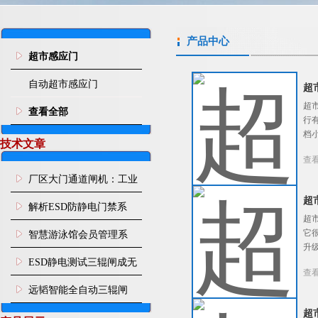
产品中心
超市感应门
自动超市感应门
超
超
查看全部
行
档
技术文章
查
厂区大门通道闸机：工业
超
园区人车分流智能通行管
解析ESD防静电门禁系
超
控设施
统：从人体静电消除到通
它
智慧游泳馆会员管理系
升
道智能管控
统：刷脸入场 年月卡管
ESD静电测试三辊闸成无
查
控、次卡自动扣次
尘车间刚需，远韬智能一
远韬智能全自动三辊闸
站式管控人体静电与人员
超