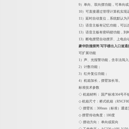
9）单向、双向摆功能，可单向
10）可直接通过管理计算机实现
11）延时自动复位，系统默认为
12）语音主板有记忆功能，可以
13）语音主板有密码锁功能，
13）断电摆臂自动摆开、上电自
豪华防撞摆闸 写字楼出入口速通
可扩展功能
1）声、光报警功能，含非法闯
2）计数功能；
3）红外复位功能；
4）机箱加长，摆臂加长等。
标准技
◇ 机箱材料： 国产标准304号不锈
◇ 机箱尺寸：桥式机箱（RNCF8008
◇ 摆臂长：300mm（标准）通道
◇ 摆臂传动角度：180度
◇ 摆动方向： 单向或双向