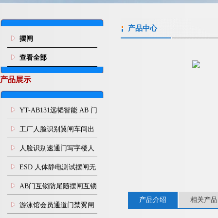
产品中心
摆闸
查看全部
产品展示
YT-AB131远韬智能 AB 门
闸机双通道互锁防尾随闸
工厂人脸识别翼闸车间出
机
入口人行通道门禁
人脸识别速通门写字楼人
行通道闸门禁设备
ESD 人体静电测试摆闸无
尘车间防静电闸机
AB门互锁防尾随摆闸互锁
产品介绍
相关产品
闸机
游泳馆会员通道门禁翼闸