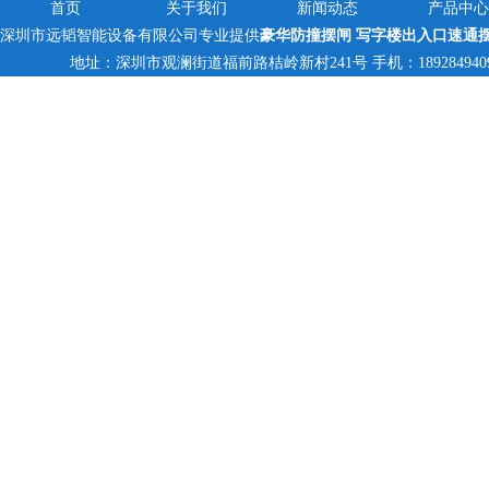
首页
关于我们
新闻动态
产品中心
深圳市远韬智能设备有限公司专业提供
豪华防撞摆闸 写字楼出入口速通
地址：深圳市观澜街道福前路桔岭新村241号 手机：18928494095,13