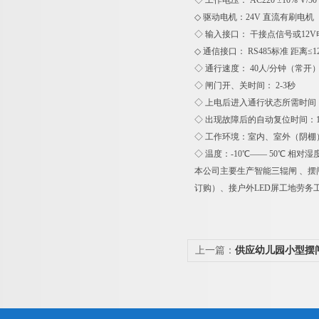
◇ 工作电压： AC220 ±10% V/50 
◇ 驱动电机：24V 直流有刷电机
◇ 输入接口： 干接点信号或12V
◇ 通信接口： RS485标准 距离≤1
◇ 通行速度： 40人/分钟（常开）
◇ 闸门开、关时间： 2-3秒
◇ 上电后进入通行状态所需时间：
◇ 出现故障后的自动复位时间：1
◇ 工作环境：室内、室外（阴棚
◇ 温度：-10℃—— 50℃ 相对
本公司主要生产智能三辊闸 、摆
订购）、接户外LED屏工地劳务
上一篇：
供应幼儿园小型摆
闸