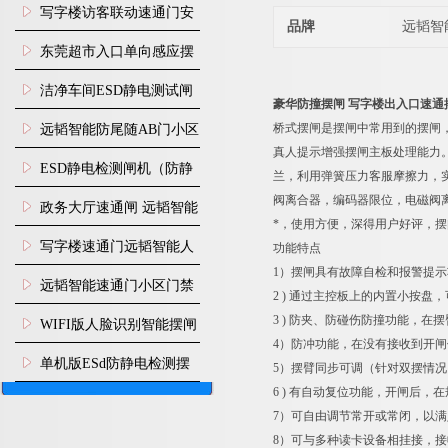
写字楼访客联动速通门安
品牌
远韬智
装
东莞超市入口单向感应摆
闸安装
洁净车间ESD静电测试闸
豪华防撞摆闸 写字楼出入口速通
机
桥式摆闸是摆闸中常用到的摆闸
远韬智能防尾随AB门小区
真人提示增强摆闸主板处理能力
门禁闸机安装
​ESD静电检测闸机（防静
兰，利用弹簧压力客服摩擦力，
阀离合器，编码器限位，电磁阀
电门禁通道系统）
政务大厅速通闸 远韬智能
*，使用方便，深得用户好评，
防尾随静音速通门
写字楼速通门远韬智能人
功能
1）摆闸具有故障自检和报警提
脸识别快速通道闸
远韬智能速通门小区门禁
2 ) 通过主控板上的内置小按
闸机食堂消费摆闸
3 ) 防夹、防碰伤防撞功能，
WIFI版人脸识别智能摆闸
4）防冲功能，在没有接收到开
机
单机版ESd防静电检测摆
5）摆臂同步可调（针对双摆情况
6 ) 有自动复位功能，开闸后
闸机
7）可自由调节常开或常闭，以
8）可与多种读卡设备相挂接，