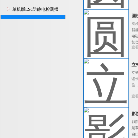
机
单机版ESd防静电检测摆
圆
闸机
圆
智
电
复
查
立
立
读
位
查
影
影
是
自