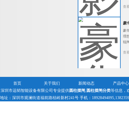
查
豪
豪
理
辊
查
首页
关于我们
新闻动态
产品中心
深圳市远韬智能设备有限公司专业提供
圆柱摆闸
,
圆柱摆闸分类
等信息，
地址：深圳市观澜街道福前路桔岭新村241号 手机：18928494095,13823597