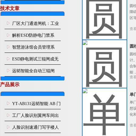
圆
技术文章
障
区
厂区大门通道闸机：工业
查
园区人车分流智能通行管
解析ESD防静电门禁系
控设施
统：从人体静电消除到通
圆
智慧游泳馆会员管理系
圆
道智能管控
统：刷脸入场 年月卡管
ESD静电测试三辊闸成无
计
合
控、次卡自动扣次
尘车间刚需，远韬智能一
远韬智能全自动三辊闸
能
查
站式管控人体静电与人员
产品展示
通行
单
单
YT-AB131远韬智能 AB 门
想
闸机双通道互锁防尾随闸
化
工厂人脸识别翼闸车间出
机
查
入口人行通道门禁
人脸识别速通门写字楼人