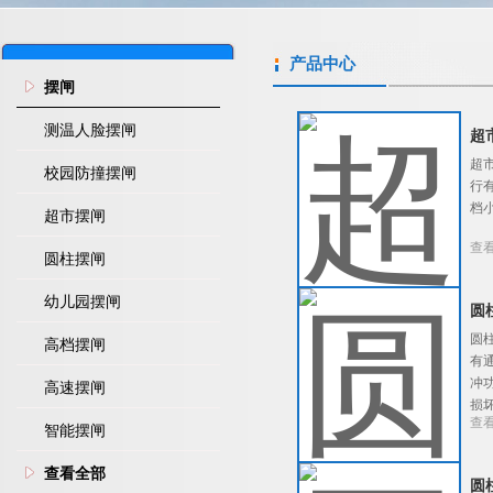
产品中心
摆闸
测温人脸摆闸
超
超
校园防撞摆闸
行
档
超市摆闸
查
圆柱摆闸
幼儿园摆闸
圆
圆
高档摆闸
有
冲
高速摆闸
损
查
智能摆闸
查看全部
圆