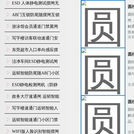
行通道闸门禁设备
ESD 人体静电测试摆闸无
圆
尘车间防静电闸机
圆
AB门互锁防尾随摆闸互锁
闸
闸机
游泳馆会员通道门禁翼闸
触
而
查
写字楼访客联动速通门安
装
东莞超市入口单向感应摆
圆
闸安装
洁净车间ESD静电测试闸
圆
款
机
远韬智能防尾随AB门小区
测
门禁闸机安装
​ESD静电检测闸机（防静
查
电门禁通道系统）
政务大厅速通闸 远韬智能
圆
防尾随静音速通门
写字楼速通门远韬智能人
圆
解
脸识别快速通道闸
远韬智能速通门小区门禁
品
闸机食堂消费摆闸
WIFI版人脸识别智能摆闸
查