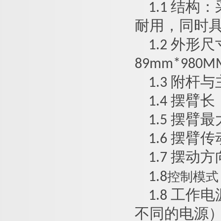
1.1
结构：
耐用，同时
1.2
外形尺
89
mm
*980M
1.3
附杆与
1.4
摆臂长
1.5
摆臂最
1.6
摆臂传
1.7
摆动方
控制模式
1.8
1.8
工作电
不同的电源