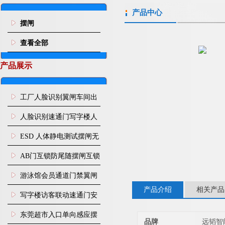
产品中心
摆闸
查看全部
产品展示
工厂人脸识别翼闸车间出
入口人行通道门禁
人脸识别速通门写字楼人
行通道闸门禁设备
ESD 人体静电测试摆闸无
尘车间防静电闸机
AB门互锁防尾随摆闸互锁
闸机
游泳馆会员通道门禁翼闸
产品介绍
相关产品
写字楼访客联动速通门安
装
东莞超市入口单向感应摆
品牌
远韬智