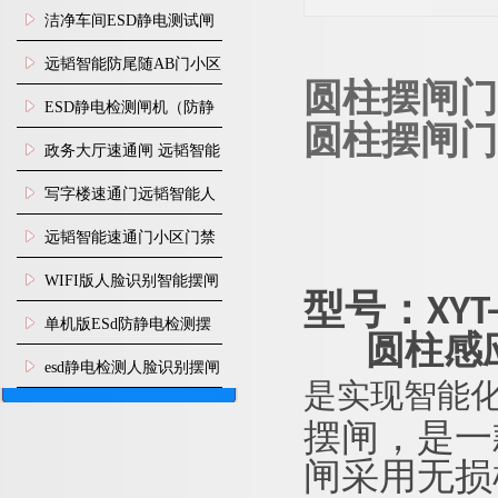
闸安装
洁净车间ESD静电测试闸
机
远韬智能防尾随AB门小区
圆柱摆闸门
门禁闸机安装
​ESD静电检测闸机（防静
圆柱摆闸门
电门禁通道系统）
政务大厅速通闸 远韬智能
防尾随静音速通门
写字楼速通门远韬智能人
脸识别快速通道闸
远韬智能速通门小区门禁
闸机食堂消费摆闸
WIFI版人脸识别智能摆闸
型号
：
XYT
机
单机版ESd防静电检测摆
圆柱感
闸机
esd静电检测人脸识别摆闸
是实现智能
安装
摆闸，
是一
闸采用无损