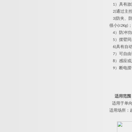
1
）具有故
2
)
通过主
3
)
防夹、
很
小
(
≤
2Kg
)
4
）防冲功
5
）摆臂同
6
)
具有自
7
）可自由
8
）感应或
9
）断电摆
适用范围
适用于单
适用场所：