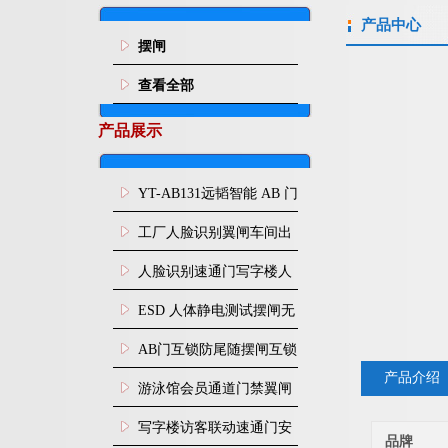
产品中心
摆闸
查看全部
产品展示
YT-AB131远韬智能 AB 门
闸机双通道互锁防尾随闸
工厂人脸识别翼闸车间出
机
入口人行通道门禁
人脸识别速通门写字楼人
行通道闸门禁设备
ESD 人体静电测试摆闸无
尘车间防静电闸机
AB门互锁防尾随摆闸互锁
产品介绍
闸机
游泳馆会员通道门禁翼闸
写字楼访客联动速通门安
品牌