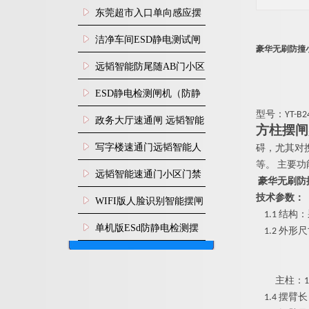
装
东莞超市入口单向感应摆
闸安装
洁净车间ESD静电测试闸
豪华无刷防撞
机
远韬智能防尾随AB门小区
门禁闸机安装
​ESD静电检测闸机（防静
型号
：
YT-B2
电门禁通道系统）
政务大厅速通闸 远韬智能
方柱摆闸
防尾随静音速通门
写字楼速通门远韬智能人
碍，尤其对
等
。
主要功
脸识别快速通道闸
远韬智能速通门小区门禁
豪华无刷防
闸机食堂消费摆闸
技术参数：
WIFI版人脸识别智能摆闸
1.1
结构：
机
单机版ESd防静电检测摆
1.2
外形尺
闸机
主柱：18
1.4
摆臂长