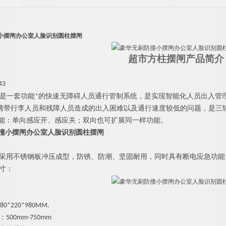
小摆闸办公室人脸识别圆柱摆闸
超市方柱摆闸
产品简介
43
是一套功能*的快速无障碍人员通行管制系统，是实现智能化人员出入管
携带行李人员和残障人员造成的出入困难以及通行速度较低的问题，是三
能：单向感应开、感应关；双向也可扩展同一样功能。
撞小摆闸办公室人脸识别圆柱摆闸
采用不锈钢板冲压成型，防锈、防潮、坚固耐用，同时具有断电应急功
能
寸：
0*220*980
MM
.
：
500mm-
750
mm