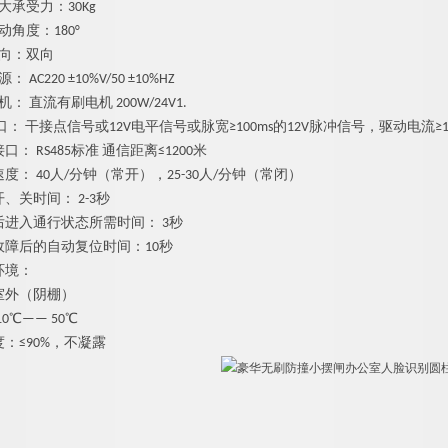
大承受力
：
30Kg
动角度
：
180°
向：双向
源
：
AC220 ±10%V/50 ±10%HZ
机
：
直流有刷电
机
200W/24V1.
口
：
干接点信号
或
12
V
电平信号或脉
宽
≥
100m
s
的
12
V
脉冲信号，驱动电
流
≥
接口
：
RS48
5
标
准
通信距
离
≤
120
0
米
速度
：
4
0
人
/
分钟（常开）
，
25-3
0
人
/
分钟（常闭）
开、关时间
：
2-
3
秒
后进入通行状态所需时间
：
3
秒
故障后的自动复位时间
：
1
0
秒
环境：
室外（阴棚）
1
0
℃—
—
5
0
℃
度
：
≤
90
%
，不凝露