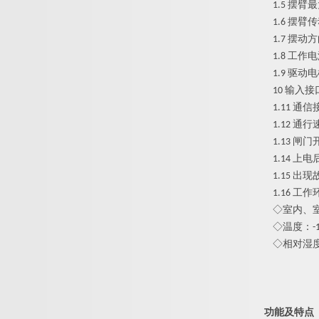
1.5
摆臂最
1.6
摆臂传
1.7
摆动方
1.8
工作电
1.9
驱动电
10
输入接
1.11
通信
1.12
通行
1.13
闸门
1.14
上电
1.15
出现
1.16
工作
◇
室内、
◇
温度
：
-
◇
相对湿
功能及特点