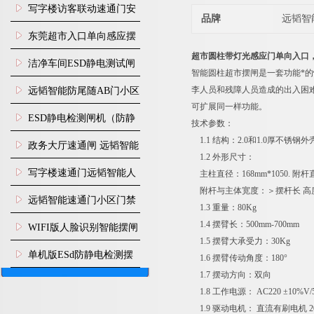
写字楼访客联动速通门安
品牌
远韬智
装
东莞超市入口单向感应摆
超市圆柱带灯光感应门单向入口
闸安装
洁净车间ESD静电测试闸
智能圆柱超市摆闸是一套功能*
机
李人员和残障人员造成的出入困
远韬智能防尾随AB门小区
可扩展同一样功能。
门禁闸机安装
​ESD静电检测闸机（防静
技术参数：
1.1 结构：2.0和1.0厚不锈钢外
电门禁通道系统）
政务大厅速通闸 远韬智能
1.2 外形尺寸：
防尾随静音速通门
写字楼速通门远韬智能人
主柱直径：168mm*1050. 附杆
附杆与主体宽度：＞摆杆长 高度：
脸识别快速通道闸
远韬智能速通门小区门禁
1.3 重量：80Kg
闸机食堂消费摆闸
1.4 摆臂长：500mm-700mm
WIFI版人脸识别智能摆闸
1.5 摆臂大承受力：30Kg
机
单机版ESd防静电检测摆
1.6 摆臂传动角度：180°
1.7 摆动方向：双向
闸机
1.8 工作电源： AC220 ±10%V/5
1.9 驱动电机： 直流有刷电机 200