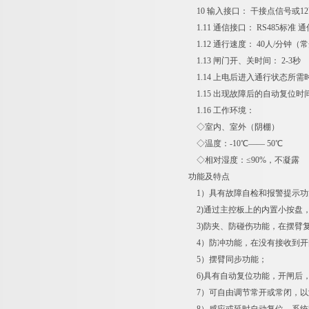
10 输入接口： 干接点信号或12
1.11 通信接口： RS485标准 通
1.12 通行速度： 40人/分钟（
1.13 闸门开、关时间： 2-3秒
1.14 上电后进入通行状态所需时
1.15 出现故障后的自动复位时间
1.16 工作环境：
◇室内、室外（阴棚）
◇温度：-10℃—— 50℃
◇相对湿度：≤90%，不凝露
功能及特点
1）具有故障自检和报警提示功
2)通过主控板上的内置小按盘
3)防夹、防碰伤功能，在摆臂复
4）防冲功能，在没有接收到开
5）摆臂同步功能；
6)具有自动复位功能，开闸后
7）可自由调节常开或常闭，以