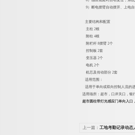
8）感应或延时自动复位，系统
9）断电摆臂自动摆开、上电自
主要结构和配置
主柱 2根
附柱 4根
附栏杆 8摆臂 2个
控制板 2套
变压器 2个
电机 2个
机芯及传动部分 2套
适用范围：
适用于单向或双向控制人流的进
适用场所：超市，口岸关口，银
超市圆柱带灯光感应门单向入口
上一篇：
工地考勤记录动态