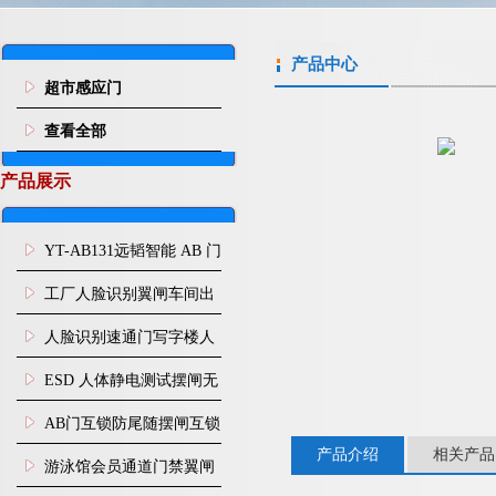
产品中心
超市感应门
查看全部
产品展示
YT-AB131远韬智能 AB 门
闸机双通道互锁防尾随闸
工厂人脸识别翼闸车间出
机
入口人行通道门禁
人脸识别速通门写字楼人
行通道闸门禁设备
ESD 人体静电测试摆闸无
尘车间防静电闸机
AB门互锁防尾随摆闸互锁
产品介绍
相关产品
闸机
游泳馆会员通道门禁翼闸