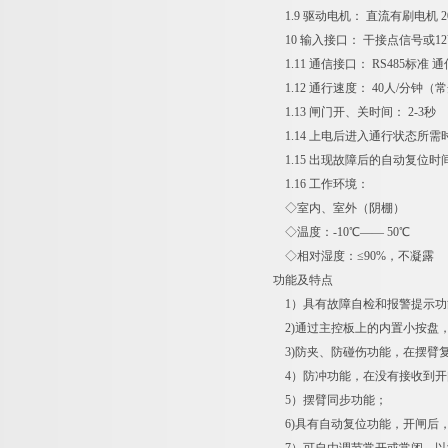
1.9 驱动电机： 直流有刷电机 200
10 输入接口： 干接点信号或12
1.11 通信接口： RS485标准 通
1.12 通行速度： 40人/分钟（
1.13 闸门开、关时间： 2-3秒
1.14 上电后进入通行状态所需时
1.15 出现故障后的自动复位时间
1.16 工作环境：
◇室内、室外（阴棚）
◇温度：-10℃—— 50℃
◇相对湿度：≤90%，不凝露
功能及特点
1）具有故障自检和报警提示功
2)通过主控板上的内置小按盘
3)防夹、防碰伤功能，在摆臂复
4）防冲功能，在没有接收到开
5）摆臂同步功能；
6)具有自动复位功能，开闸后