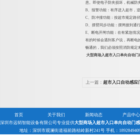
患。即使电子防夹损坏，机械防夹
B、报警功能：有序进入超市，
C、防冲撞功能：按超市规定路
D、摆臂同步功能：摆闸接到通
E、断电开闸功能：在有紧急情
有的时候会遇到客户说，再断电
畅通的，我们必须按照消防规定
大型商场入超市入口单向自动门
上一篇：
超市入口自动感应
首页
关于我们
新闻动态
产品中心
深圳市远韬智能设备有限公司专业提供
大型商场入超市入口单向自动门感
地址：深圳市观澜街道福前路桔岭新村241号 手机：18928494095,13