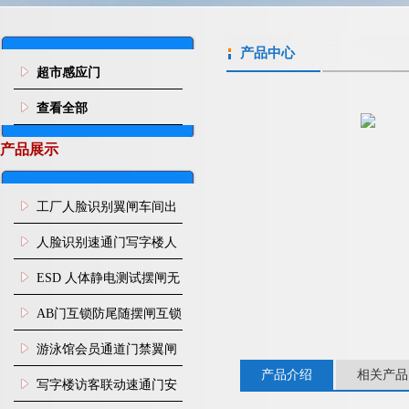
产品中心
超市感应门
查看全部
产品展示
工厂人脸识别翼闸车间出
入口人行通道门禁
人脸识别速通门写字楼人
行通道闸门禁设备
ESD 人体静电测试摆闸无
尘车间防静电闸机
AB门互锁防尾随摆闸互锁
闸机
游泳馆会员通道门禁翼闸
产品介绍
相关产品
写字楼访客联动速通门安