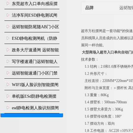
装
东莞超市入口单向感应摆
品牌
远韬智
闸安装
洁净车间ESD静电测试闸
机
远韬智能防尾随AB门小区
超市方柱摆闸是一套功能*的快
门禁闸机安装
员和残障人员造成的出入困难以
​ESD静电检测闸机（防静
展同一样功能。
电门禁通道系统）
政务大厅速通闸 远韬智能
大型商场入超市入口单向自动门
技术参数：
防尾随静音速通门
写字楼速通门远韬智能人
1.1 结构：2.0和1.0厚不锈钢外
脸识别快速通道闸
远韬智能速通门小区门禁
1.2 外形尺寸：
主柱直径：220MM*220mm*105
闸机食堂消费摆闸
WIFI版人脸识别智能摆闸
附杆与主体宽度：＞摆杆长 高度：
机
1.3 重量：80Kg
单机版ESd防静电检测摆
1.4 摆臂长：500mm-700mm
闸机
esd静电检测人脸识别摆闸
1.5 摆臂大承受力：30Kg
1.6 摆臂传动角度：180°
安装
1.7 摆动方向：双向
1.8 工作电源： AC220 ±10%V/5