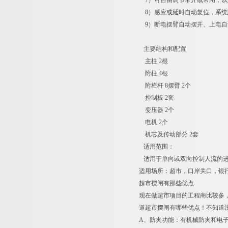
7）可自由调节常开或常闭，以
8）感应或延时自动复位，系统
9）断电摆臂自动摆开、上电自
主要结构和配置
主柱 2根
附柱 4根
附栏杆 8摆臂 2个
控制板 2套
变压器 2个
电机 2个
机芯及传动部分 2套
适用范围：
适用于单向或双向控制人流的进
适用场所：超市，口岸关口，银
超市摆闸有那些优点
现在做超市项目的工程商比较多
道超市摆闸有哪些优点！不知道
A、防夹功能：有机械防夹和电