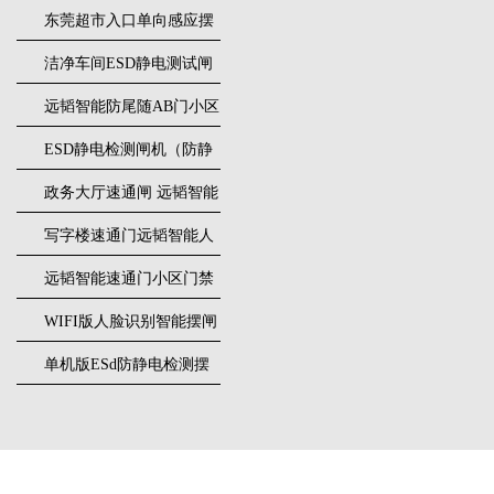
装
东莞超市入口单向感应摆
闸安装
洁净车间ESD静电测试闸
机
远韬智能防尾随AB门小区
门禁闸机安装
​ESD静电检测闸机（防静
电门禁通道系统）
政务大厅速通闸 远韬智能
防尾随静音速通门
写字楼速通门远韬智能人
脸识别快速通道闸
远韬智能速通门小区门禁
闸机食堂消费摆闸
WIFI版人脸识别智能摆闸
机
单机版ESd防静电检测摆
闸机