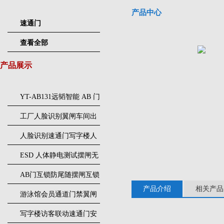
产品中心
速通门
查看全部
产品展示
YT-AB131远韬智能 AB 门
闸机双通道互锁防尾随闸
工厂人脸识别翼闸车间出
机
入口人行通道门禁
人脸识别速通门写字楼人
行通道闸门禁设备
ESD 人体静电测试摆闸无
尘车间防静电闸机
AB门互锁防尾随摆闸互锁
产品介绍
相关产品
闸机
游泳馆会员通道门禁翼闸
写字楼访客联动速通门安