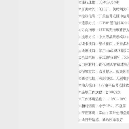
⊙通行速度：
3
5/40
人
/
分钟
⊙开关时间：闸门开、关时间为0.4
⊙控制信号：开关信号或脉冲信
⊙通讯方式：
TCP/IP
通信距离
<1
⊙方向指示：
LED
高亮指示通行
⊙提示方式：中文液晶显示模块
⊙读卡接口：维根接口，支持多
⊙通讯接口：采用
mini2.0USB
接
⊙电源电压：
AC220V±10V
，
50
⊙门体材料：钢化玻璃
/
有机玻璃
/
⊙报警方式：语音提示、报警闪
⊙驱动电机：有刷电机、无刷电
⊙输入接口：
12V
电平信号或脉宽
⊙连续
工作次数：
≧500
万次
⊙工作环境温度：－
10℃
～
70℃
⊙相对湿度：小于
95%
，不凝露
⊙应用环境：室内；室外使用必
⊙通行舒适感、通透性非常好