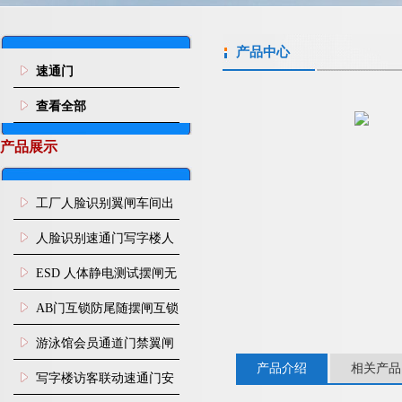
产品中心
速通门
查看全部
产品展示
工厂人脸识别翼闸车间出
入口人行通道门禁
人脸识别速通门写字楼人
行通道闸门禁设备
ESD 人体静电测试摆闸无
尘车间防静电闸机
AB门互锁防尾随摆闸互锁
闸机
游泳馆会员通道门禁翼闸
产品介绍
相关产品
写字楼访客联动速通门安