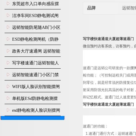
装
东莞超市入口单向感应摆
品牌
远韬智
闸安装
洁净车间ESD静电测试闸
机
远韬智能防尾随AB门小区
门禁闸机安装
写字楼快速通道大厦超薄速通门
​ESD静电检测闸机（防静
微信预约访客系统，访客预约，
电门禁通道系统）
政务大厅速通闸 远韬智能
防尾随静音速通门
写字楼速通门远韬智能人
速通门是
远韬
公司研发的一款
摆
脸识别快速通道闸
远韬智能速通门小区门禁
检功能；（可控制远程关门或用
到零位，就是经常说的防撞复位功
闸机食堂消费摆闸
WIFI版人脸识别智能摆闸
射采用防强光抗高温的电子对射
机
和记忆模式。速通门过人速度更
单机版ESd防静电检测摆
写字楼快速通道大厦超薄速通门
闸机
esd静电检测人脸识别摆闸
安装
速通门的功能：
1.速通门通行方式：
远韬
速通门