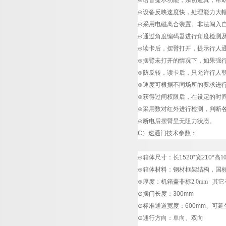
⊙语音提示功能，亲切逼真，帮
⊙设备反映速度快，处理能力大
⊙采用电磁离合装置。非法闯入
⊙通过角度编码器进行角度检测
⊙读卡后，摆臂打开，提示行人
⊙摆臂未打开的情况下，如果强
⊙防反转，读卡后，只允许行人
⊙速度可根据不同场所的要求进
⊙获得过闸权限后，在设定的时
⊙采用数对红外进行检测，判断
⊙断电后摆臂呈无阻力状态。
C
）速通门
技术参数：
⊙箱体尺寸：长1520*
宽
2
10*
高
1
⊙箱体材料：钢材框架结构，国
⊙厚度：机箱盖非标
2.0mm
其它
⊙摆门长度：300mm
⊙标准通道宽度：600mm、可延
⊙通行方向：单向、双向