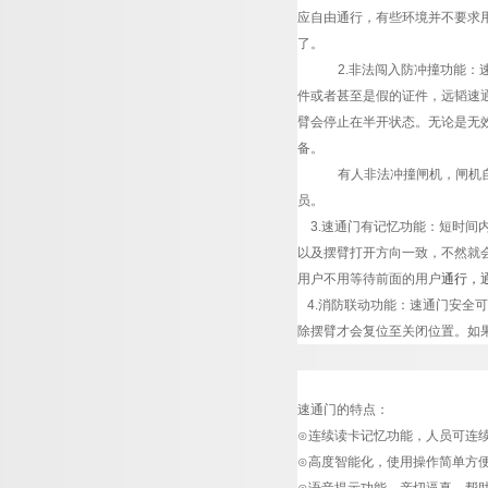
应自由通行，有些环境并不要求
了。
2.非法闯入防冲撞功能
件或者甚至是假的证件，
远韬
速
臂会停止在半开状态。无论是无
备。
有人非法冲撞闸机，闸机
员。
3.速通门有记忆功能：短时间
以及摆臂打开方向一致，不然就
用户不用等待前面的用户
通行，
4.消防联动功能：速通门安全
除摆臂才会复位至关闭位置。如
速通门的特点：
⊙连续读卡记忆功能，人员可连
⊙高度智能化，使用操作简单方