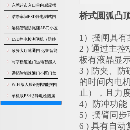
装
东莞超市入口单向感应摆
桥式圆弧凸顶
闸安装
洁净车间ESD静电测试闸
机
远韬智能防尾随AB门小区
1）摆闸具
门禁闸机安装
​ESD静电检测闸机（防静
2 ) 通过
电门禁通道系统）
政务大厅速通闸 远韬智能
板有液晶显
防尾随静音速通门
写字楼速通门远韬智能人
3 ) 防夹
脸识别快速通道闸
远韬智能速通门小区门禁
的时间内电
闸机食堂消费摆闸
WIFI版人脸识别智能摆闸
止），且力度很
机
单机版ESd防静电检测摆
4）防冲功
闸机
5）摆臂同步
6 ) 具有