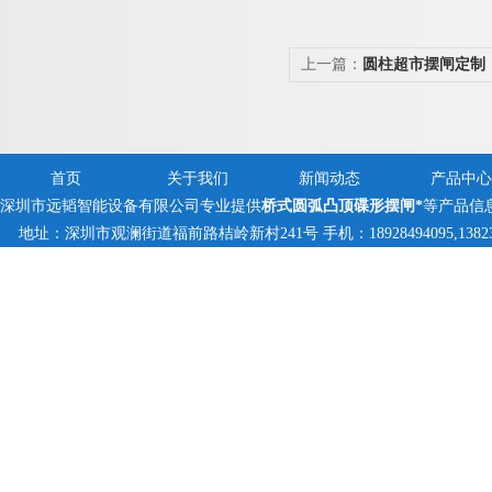
上一篇：
圆柱超市摆闸定制
首页
关于我们
新闻动态
产品中心
深圳市远韬智能设备有限公司专业提供
桥式圆弧凸顶碟形摆闸*
等产品信
地址：深圳市观澜街道福前路桔岭新村241号 手机：18928494095,1382359