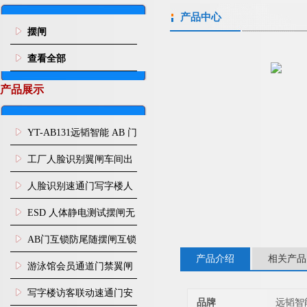
产品中心
摆闸
查看全部
产品展示
YT-AB131远韬智能 AB 门
闸机双通道互锁防尾随闸
工厂人脸识别翼闸车间出
机
入口人行通道门禁
人脸识别速通门写字楼人
行通道闸门禁设备
ESD 人体静电测试摆闸无
尘车间防静电闸机
AB门互锁防尾随摆闸互锁
产品介绍
相关产品
闸机
游泳馆会员通道门禁翼闸
写字楼访客联动速通门安
品牌
远韬智