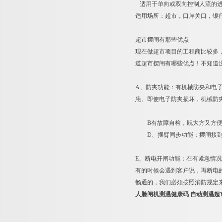
适用于单向或双向控制人流的进
适用场所：超市，口岸关口，银
超市摆闸有那些优点
现在做超市项目的工程商比较多
道超市摆闸有哪些优点！不知道
A、防夹功能：有机械防夹和电
患。即使电子防夹损坏，机械防夹
B有故障自检，既大方又方
D、摆臂同步功能：摆闸接到通
E、断电开闸功能：在有紧急情
有的时候会遇到客户说，再断电
畅通的，我们必须按照消防规定
人脸闸机测温健康码 自动测温超