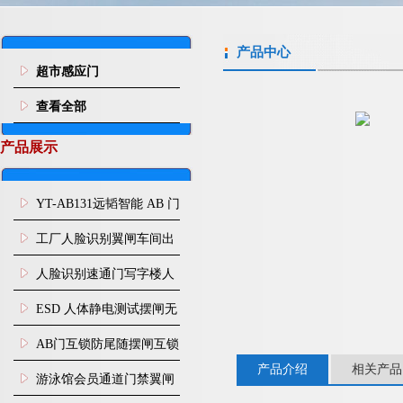
产品中心
超市感应门
查看全部
产品展示
YT-AB131远韬智能 AB 门
闸机双通道互锁防尾随闸
工厂人脸识别翼闸车间出
机
入口人行通道门禁
人脸识别速通门写字楼人
行通道闸门禁设备
ESD 人体静电测试摆闸无
尘车间防静电闸机
AB门互锁防尾随摆闸互锁
产品介绍
相关产品
闸机
游泳馆会员通道门禁翼闸