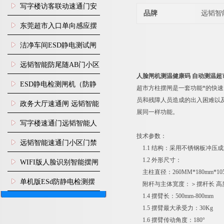
写字楼访客联动速通门安
品牌
远韬智
装
东莞超市入口单向感应摆
闸安装
洁净车间ESD静电测试闸
机
远韬智能防尾随AB门小区
人脸闸机测温健康码 自动测温超
门禁闸机安装
​ESD静电检测闸机（防静
超市方柱摆闸是一套功能*的快
员和残障人员造成的出入困难以
电门禁通道系统）
政务大厅速通闸 远韬智能
展同一样功能。
防尾随静音速通门
写字楼速通门远韬智能人
技术参数：
脸识别快速通道闸
远韬智能速通门小区门禁
1.1 结构：采用不锈钢板冲压
闸机食堂消费摆闸
1.2 外形尺寸：
WIFI版人脸识别智能摆闸
主柱直径：260MM*180mm*105
机
单机版ESd防静电检测摆
附杆与主体宽度：＞摆杆长 高度：
1.4 摆臂长：500mm-800mm
闸机
1.5 摆臂最大承受力：30Kg
1.6 摆臂传动角度：180°