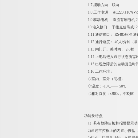
1.7 摆动方向：双向
1.8 工作电源： AC220 ±10%V/5
1.9 驱动电机： 直流有刷电机 200
10 输入接口： 干接点信号或12
1.11 通信接口： RS485标准 通
1.12 通行速度： 40人/分钟（
1.13 闸门开、关时间： 2-3秒
1.14 上电后进入通行状态所需时
1.15 出现故障后的自动复位时间
1.16 工作环境：
◇室内、室外（阴棚）
◇温度：-10℃—— 50℃
◇相对湿度：≤90%，不凝露
功能及特点
1）具有故障自检和报警提示功
2)通过主控板上的内置小按盘