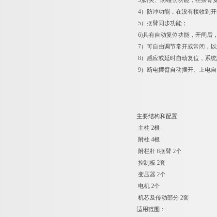
3)防夹、防碰伤功能，在摆臂复
4）防冲功能，在没有接收到开
5）摆臂同步功能；
6)具有自动复位功能，开闸后
7）可自由调节常开或常闭，以
8）感应或延时自动复位，系统
9）断电摆臂自动摆开、上电自
主要结构和配置
主柱 2根
附柱 4根
附栏杆 8摆臂 2个
控制板 2套
变压器 2个
电机 2个
机芯及传动部分 2套
适用范围：