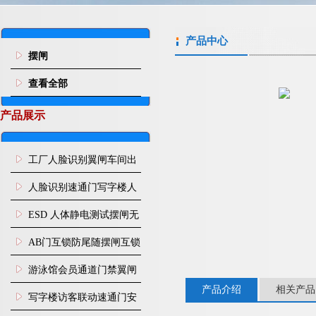
产品中心
摆闸
查看全部
产品展示
工厂人脸识别翼闸车间出
入口人行通道门禁
人脸识别速通门写字楼人
行通道闸门禁设备
ESD 人体静电测试摆闸无
尘车间防静电闸机
AB门互锁防尾随摆闸互锁
闸机
游泳馆会员通道门禁翼闸
产品介绍
相关产品
写字楼访客联动速通门安