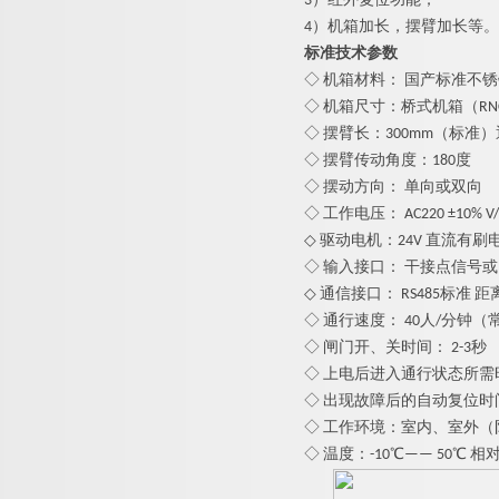
3）红外复位功能；
4）机箱加长，摆臂加长等。
标准技术参数
◇ 机箱材料： 国产标准不
◇ 机箱尺寸：桥式机箱（RNCF80
◇ 摆臂长：
3
00mm（标准）
◇ 摆臂传动角度：180度
◇ 摆动方向： 单向或双向
◇ 工作电压： AC220 ±10% V/5
◇ 驱动电机：24V 直流有刷
◇ 输入接口： 干接点信号或1
◇ 通信接口： RS485标准 距离
◇ 通行速度： 40人/分钟（
◇ 闸门开、关时间： 2-3秒
◇ 上电后进入通行状态所需时
◇ 出现故障后的自动复位时
◇ 工作环境：室内、室外（
◇ 温度：-10℃—— 50℃ 相