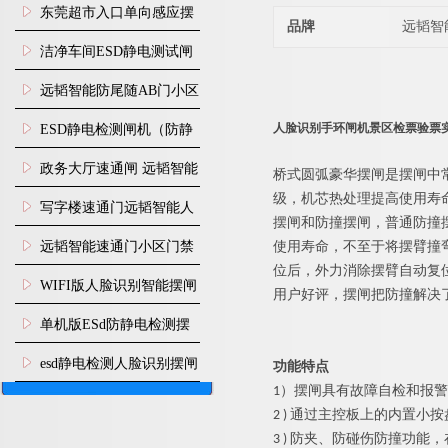
装
东莞超市入口单向感应摆
品牌
远韬智
闸安装
洁净车间ESD静电测试闸
机
远韬智能防尾随AB门小区
门禁闸机安装
人脸识别手环闸机景区检票验票
​ESD静电检测闸机（防静
电门禁通道系统）
政务大厅速通闸 远韬智能
桥式
圆弧豪华
摆闸是摆闸中
级，机芯热处理提高使用寿
防尾随静音速通门
写字楼速通门远韬智能人
摆闸和防撞摆闸，普通防撞
脸识别快速通道闸
远韬智能速通门小区门禁
使用寿命，不至于将摆臂撞
位后，外力消除摆臂自动复
闸机食堂消费摆闸
WIFI版人脸识别智能摆闸
用户好评，摆闸把防撞解决
机
单机版ESd防静电检测摆
闸机
esd静电检测人脸识别摆闸
功能特点
1）
摆闸
具有故障自检和报警
安装
2 ) 通过主控板上的内置
3 ) 防夹、防碰伤防撞功