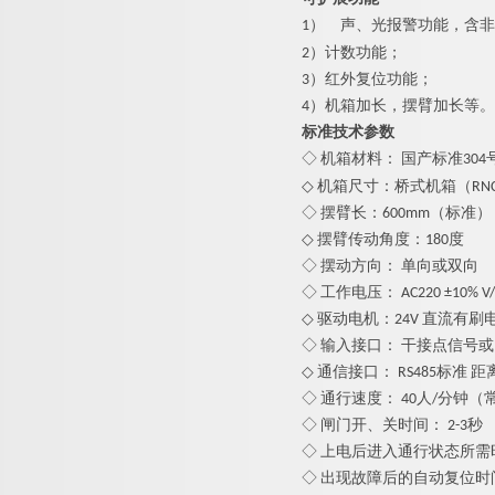
1）
声、光报警功能，含非
2）计数功能；
3）红外复位功能；
4）机箱加长，摆臂加长等。
标准技术参数
◇ 机箱材料： 国产标准304
◇ 机箱尺寸：桥式机箱（RNCF8
◇ 摆臂长：600mm（标准），
◇ 摆臂传动角度：180度
◇ 摆动方向： 单向或双向
◇ 工作电压： AC220 ±10% V/5
◇ 驱动电机：24V 直流有刷
◇ 输入接口： 干接点信号或1
◇ 通信接口： RS485标准 距离
◇ 通行速度： 40人/分钟（
◇ 闸门开、关时间： 2-3秒
◇ 上电后进入通行状态所需时
◇ 出现故障后的自动复位时