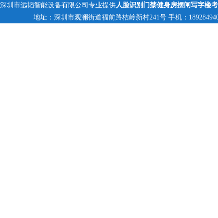
深圳市远韬智能设备有限公司专业提供
人脸识别门禁健身房摆闸写字楼考
地址：深圳市观澜街道福前路桔岭新村241号 手机：18928494095,13