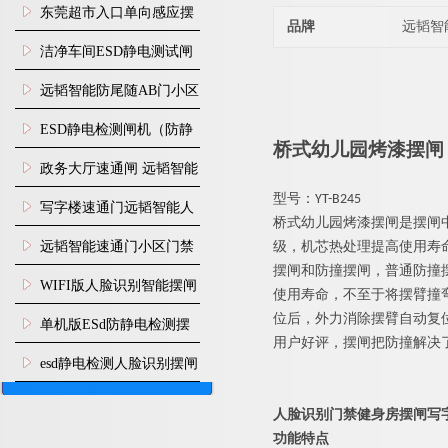
装
东莞超市入口单向感应摆
品牌
远韬智
闸安装
洁净车间ESD静电测试闸
机
远韬智能防尾随AB门小区
门禁闸机安装
​ESD静电检测闸机（防静
桥式
幼儿园烤漆
摆闸
电门禁通道系统）
政务大厅速通闸 远韬智能
型号：YT-B245
防尾随静音速通门
写字楼速通门远韬智能人
桥式
幼儿园
烤漆
摆闸是摆闸
脸识别快速通道闸
远韬智能速通门小区门禁
级，机芯热处理提高使用寿
摆闸和防撞摆闸，普通防撞
闸机食堂消费摆闸
WIFI版人脸识别智能摆闸
使用寿命，不至于将摆臂撞
位后，外力消除摆臂自动复
机
单机版ESd防静电检测摆
用户好评，摆闸把防撞解决
闸机
esd静电检测人脸识别摆闸
安装
人脸识别门禁健身房摆闸写
功能特点