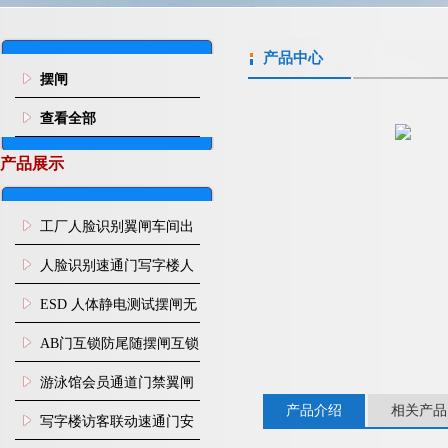
产品中心
摆闸
查看全部
产品展示
工厂人脸识别翼闸车间出
入口人行通道门禁
人脸识别速通门写字楼人
行通道闸门禁设备
ESD 人体静电测试摆闸无
尘车间防静电闸机
AB门互锁防尾随摆闸互锁
闸机
游泳馆会员通道门禁翼闸
产品介绍
相关产品
写字楼访客联动速通门安