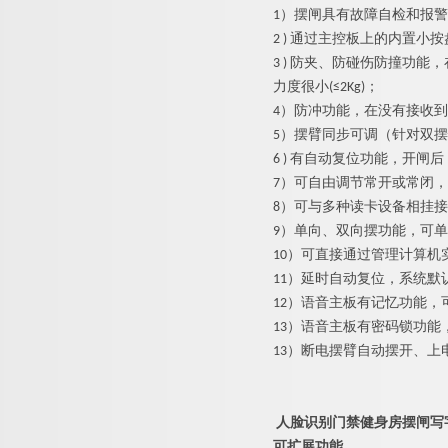
1）
摆闸
具有故障自检和报警
2 ) 通过主控板上的内置
3 ) 防夹、防碰伤防撞功
力度很小(≤2Kg)；
4）防冲功能，在没有接收
5）摆臂同步可调（针对双
6 ) 有自动复位功能，开
7）可自由调节常开或常闭
8）可与多种读卡设备相挂
9）单向、双向摆功能，可
10）可直接通过管理计算机
11）延时自动复位，系统默
12）语音主板有记忆功能，
13）语音主板有密码锁功
13）断电摆臂自动摆开、上
人脸识别门禁健身房摆闸写
可扩展功能