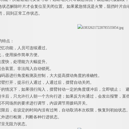
急状态解除叶片才会复位至关闭位置。如果紧急情况是火警，阻挡叶片自
闭，回到正常工作状态。
的特点：
记忆功能，人员可连续通过。
化，使用操作简单方便。
速度快，处理能力大幅提升。
离合装置。非法闯入自动锁死。
编码器进行角度检测及控制，大大提高摆动角度的准确性。
摆臂打开，提示行人通过，人通过后，摆臂自动关闭。
开的情况下，如果强行闯入，摆臂转动一定的角度缓冲后，立即锁止
；
刷卡后，只允许行人朝一个方向行进；如果反方向通过，会发出报警，某
据不同场所的要求进行调节，内设调节用拨码开关。
权限后，在设定的时间内没有过闸，自动取消本次权限，恢复到初始状态
红外进行检测，判断各种行进状态。
臂呈无阻力状态。