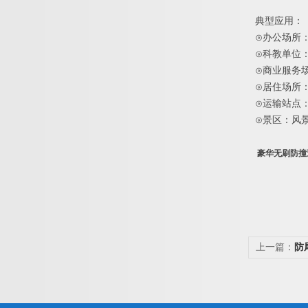
典型应用：
⊙
办公场所
⊙
科教单位
⊙
商业服务
⊙
居住场所
⊙
运输站点
⊙
景区：风
豪华无刷防撞
上一篇：
防