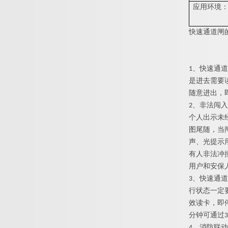
应用环境
快速通道闸
1
、
快速通道
是进去需要
随意进出，
2
、非法闯入
个人出示未
图尾随，当
声、光提示
有人非法冲
用户和安保
3
、
快速通道
行状态一定
效读卡，即
分钟可通
过
3
4
、消防联动