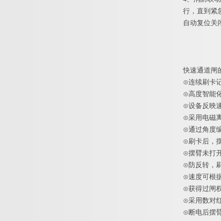
行，直到紧
自动复位关
快速通道闸
⊙
连续刷卡
⊙
高度智能
⊙
设备反映
⊙
采用电磁
⊙
通过角度
⊙
刷卡后，
⊙
摆臂未打
⊙
防反转，
⊙
速度可根
⊙
获得过闸
⊙
采用数对
⊙
断电后摆