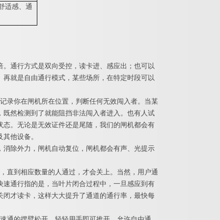
舒适感、通
倍。通行方式是双向受控，读卡进、感应出；也可以
。再就是自由通行模式，某些场所，在特定时段可以
记录你在闸机所在位置，判断任何无效闯入者。当某
，既然检测到了就能阻挡非法闯入者进入。也有人试
状态。无论是无效证件还是尾随，我们的闸机都会有
及其他设备。
，消除外力，闸机自动复位，闸机都会有声、光提示
，直到相应数量的人通过，才会关上。当然，用户通
快速通行指的是，当叶片闭合过程中，一旦感应到有
关闭才读卡，这样大大提升了通道的通行率，最快每
速通的摆臂松开，轻轻用手即可推开，允许自由通