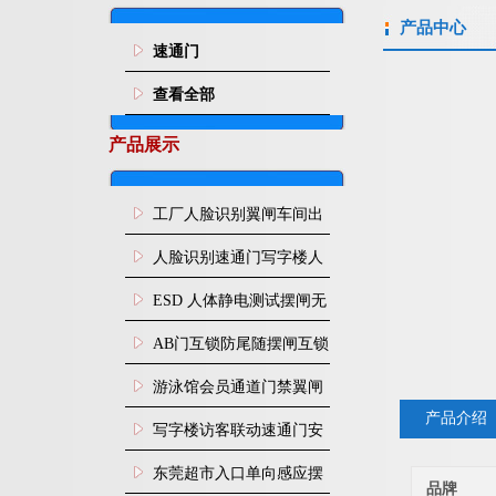
产品中心
速通门
查看全部
产品展示
工厂人脸识别翼闸车间出
入口人行通道门禁
人脸识别速通门写字楼人
行通道闸门禁设备
ESD 人体静电测试摆闸无
尘车间防静电闸机
AB门互锁防尾随摆闸互锁
闸机
游泳馆会员通道门禁翼闸
产品介绍
写字楼访客联动速通门安
装
东莞超市入口单向感应摆
品牌