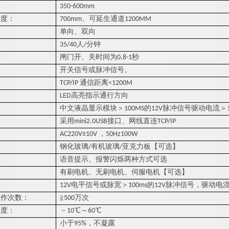
：
350-600
mm
宽度：
7
00m
m
、可延生通道
1200
MM
：
单向、双向
：
35/4
0
人
/
分钟
：
闸门开、关时间
为
0.
8
-
1
秒
：
开关信号或脉冲信号。
：
TCP/IP
通信距
离
<1200M
：
LE
D
高亮指示通行方向
：
中文液晶显示模块
＞
100M
S
的
12
V
脉冲信号驱动电流
＞
：
采
用
mini2.0US
B
接口、网线直
连
TCP/IP
：
AC220V±10V
，
50Hz
100
W
：
钢化玻
璃
/
有机玻
璃
/
亚克力板【可选】
：
语音提示、报警闪烁两种方式可选
：
有刷电机、无刷电机、伺服电机【可选】
：
12
V
电平信号或脉宽
＞
100m
s
的
12
V
脉冲信号，驱动电
工作次数：
≧
50
0
万次
温度：
－
1
0
℃
～
6
0
℃
小
于
95
%
，不凝露