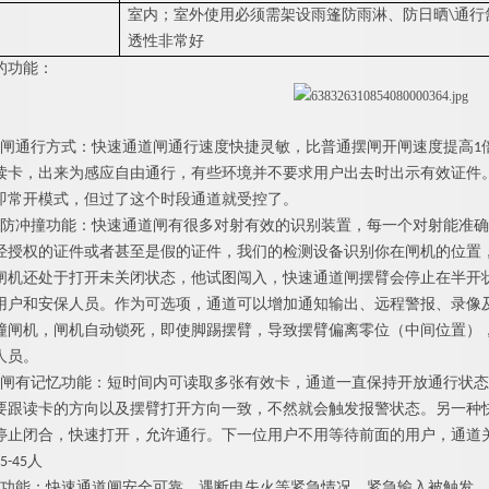
：
室内；室外使用必须需架设雨篷防雨淋、防日晒
\
通行
透性非常好
的功能：
闸
通行方式：
快速通道闸
通行速度快捷灵敏，比普通摆闸开闸速度提
高
1
读卡，出来为感应自由通行，有些环境并不要求用户出去时出示有效证件
即常开模式，但过了这个时段通道就受控了。
防冲撞功能：
快速通道闸
有很多对射有效的识别装置，每一个对射能准确
经授权的证件或者甚至是假的证件，我们的检测设备识别你在闸机的位置
闸机还处于打开未关闭状态，他试图闯入，
快速通道闸
摆臂会停止在半开
用户和安保人员。作为可选项，通道可以增加通知输出、远程警报、录像
撞闸机，闸机自动锁死，即使脚踢摆臂，导致摆臂偏离零位（中间位置）
人员。
闸
有记忆功能：短时间内可读取多张有效卡，通道一直保持开放通行状态
要跟读卡的方向以及摆臂打开方向一致，不然就会触发报警状态。另一种
停止闭合，快速打开，允许通行。下一位用户不用等待前面的用户，通道
5-4
5
人
功能：
快速通道闸
安全可靠，遇断电失火等紧急情况，紧急输入被触发，