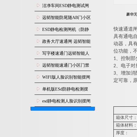
闸安装
洁净车间ESD静电测试闸
豪华
机
远韬智能防尾随AB门小区
门禁闸机安装
快速通道
​ESD静电检测闸机（防静
具有通电
电门禁通道系统）
政务大厅速通闸 远韬智能
动器，具
位功能，
防尾随静音速通门
写字楼速通门远韬智能人
1
、控制部
脸识别快速通道闸
远韬智能速通门小区门禁
2
、电子对
3
、增加消
闸机食堂消费摆闸
WIFI版人脸识别智能摆闸
定可靠，
机
单机版ESd防静电检测摆
闸机
esd静电检测人脸识别摆闸
安装
箱体尺寸
箱体材料
厚度：