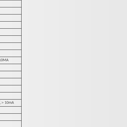
10MA
流
＞
10mA