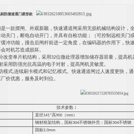
无刷防撞速通门菱形款
闸是一款摆闸、外观新颖，快速通道闸采用无损机械结构设计，
自动关门，断电自动开门，并具有自检功能；（可控制远程关门
有缓冲功能，撞击后闸杆前进一定角度，在编码器的作用下，快
不会对机芯造成损坏。
分改变单片机结构，采
用
3
2
位微处理器增加储存器容量，提高机
射采用防强光抗高温的电子对射，提高闸机灵敏度。
防模
式
,
连续刷卡模式和记忆模式。快速通道闸过人速度更快，通
原厂价优惠，服务及时到位。
技术参数
：
：
直径
141
*
高
900
（
m
m
）
：
钢材框架结构，国
标
30
4
不锈钢外壳：国
标
30
4
不锈钢
国
标
2.0mm