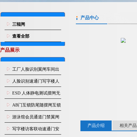
产品中心
三辊闸
查看全部
产品展示
工厂人脸识别翼闸车间出
入口人行通道门禁
人脸识别速通门写字楼人
行通道闸门禁设备
ESD 人体静电测试摆闸无
尘车间防静电闸机
AB门互锁防尾随摆闸互锁
闸机
游泳馆会员通道门禁翼闸
产品介绍
相关产品
写字楼访客联动速通门安