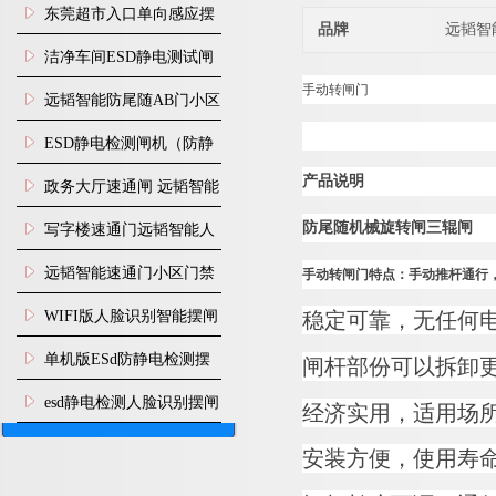
装
东莞超市入口单向感应摆
品牌
远韬智
闸安装
洁净车间ESD静电测试闸
手动转闸门
机
远韬智能防尾随AB门小区
门禁闸机安装
​ESD静电检测闸机（防静
产品说明
电门禁通道系统）
政务大厅速通闸 远韬智能
防尾随静音速通门
防尾随机械旋转闸三辊闸
写字楼速通门远韬智能人
脸识别快速通道闸
远韬智能速通门小区门禁
手动转闸门特点：手动推杆通行
闸机食堂消费摆闸
WIFI版人脸识别智能摆闸
稳定可靠，无任何
机
单机版ESd防静电检测摆
闸杆部份可以拆卸
闸机
esd静电检测人脸识别摆闸
经济实用，适用场
安装
安
装方便，使用寿