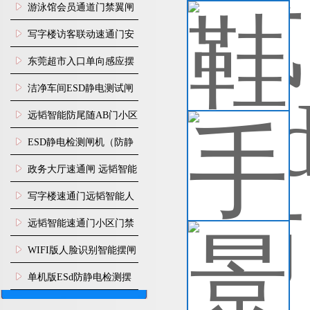
闸机
游泳馆会员通道门禁翼闸
鞋
手
写字楼访客联动速通门安
够
装
东莞超市入口单向感应摆
生
禁
闸安装
查
洁净车间ESD静电测试闸
机
远韬智能防尾随AB门小区
手
门禁闸机安装
​ESD静电检测闸机（防静
手
题
电门禁通道系统）
政务大厅速通闸 远韬智能
容
叉
防尾随静音速通门
写字楼速通门远韬智能人
查
脸识别快速通道闸
远韬智能速通门小区门禁
景
闸机食堂消费摆闸
WIFI版人脸识别智能摆闸
立
人
机
单机版ESd防静电检测摆
了
闸机
查