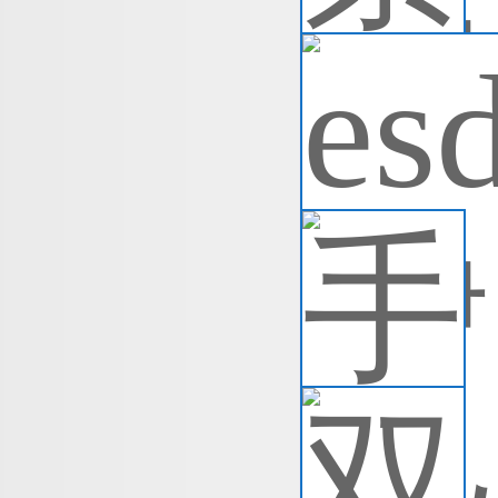
e
立
人
了
查
手
手
够
生
查
双
双
码
法