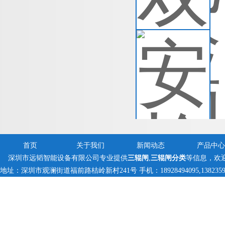
查
安
手
够
生
查
首页
关于我们
新闻动态
产品中心
深圳市远韬智能设备有限公司专业提供
三辊闸
,
三辊闸分类
等信息，欢
地址：深圳市观澜街道福前路桔岭新村241号 手机：18928494095,13823597