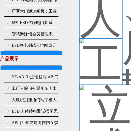
人
测试阻值范围 无尘车间防
厂区大门通道闸机：工业
接
行
静电闸机参数说明
园区人车分流智能通行管
解析ESD防静电门禁系
查
控设施
统：从人体静电消除到通
智慧游泳馆会员管理系
道智能管控
统：刷脸入场 年月卡管
工
ESD静电测试三辊闸成无
工
控、次卡自动扣次
尘车间刚需，远韬智能一
口
产品展示
方
站式管控人体静电与人员
查
通行
YT-AB131远韬智能 AB 门
闸机双通道互锁防尾随闸
工厂人脸识别翼闸车间出
立
机
入口人行通道门禁
静
人脸识别速通门写字楼人
操
行通道闸门禁设备
能
ESD 人体静电测试摆闸无
式e
查
尘车间防静电闸机
AB门互锁防尾随摆闸互锁