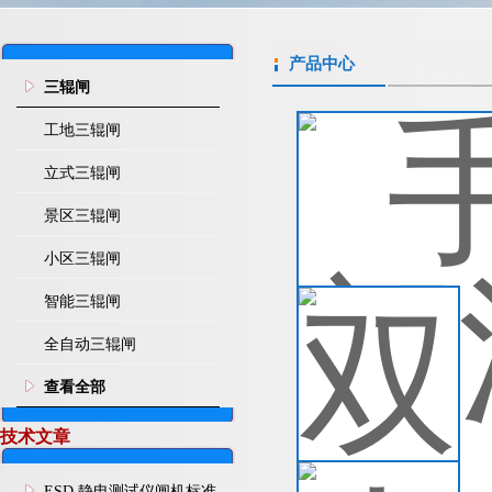
产品中心
三辊闸
工地三辊闸
手
我
立式三辊闸
禁
禁
景区三辊闸
洗
查
小区三辊闸
智能三辊闸
双
双
全自动三辊闸
理
适
查看全部
查
技术文章
人
ESD 静电测试仪闸机标准