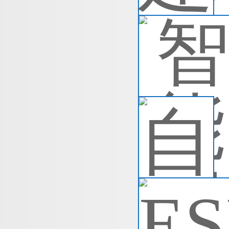
智
智
准
人
查
自
自
题
容
叉
查
E
E
便
了