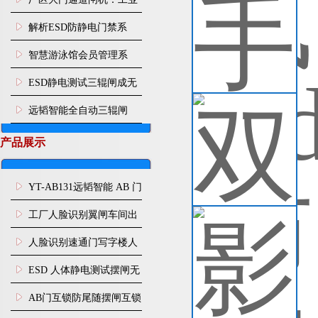
手
园区人车分流智能通行管
解析ESD防静电门禁系
够
生
控设施
统：从人体静电消除到通
智慧游泳馆会员管理系
查
道智能管控
统：刷脸入场 年月卡管
ESD静电测试三辊闸成无
控、次卡自动扣次
尘车间刚需，远韬智能一
双
远韬智能全自动三辊闸
双
站式管控人体静电与人员
码
产品展示
法
通行
查
YT-AB131远韬智能 AB 门
闸机双通道互锁防尾随闸
工厂人脸识别翼闸车间出
影
机
入口人行通道门禁
立
人脸识别速通门写字楼人
人
行通道闸门禁设备
了
ESD 人体静电测试摆闸无
查
尘车间防静电闸机
AB门互锁防尾随摆闸互锁