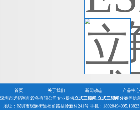
查
立
立
将
绝
查
首页
关于我们
新闻动态
产品中心
深圳市远韬智能设备有限公司专业提供
立式三辊闸
,
立式三辊闸分类
等信
地址：深圳市观澜街道福前路桔岭新村241号 手机：18928494095,1382359