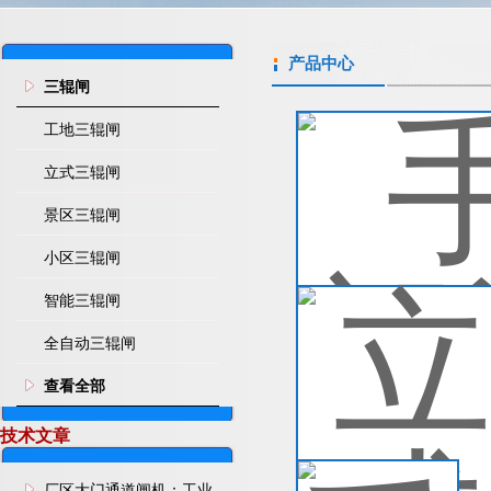
产品中心
三辊闸
工地三辊闸
手
我
立式三辊闸
禁
禁
景区三辊闸
洗
查
小区三辊闸
智能三辊闸
立
静
全自动三辊闸
操
能
查看全部
式e
查
技术文章
手
厂区大门通道闸机：工业