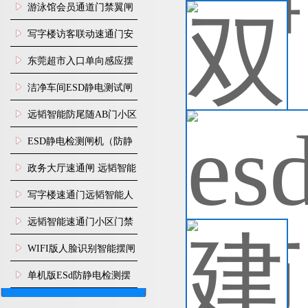
闸机
游泳馆会员通道门禁翼闸
双
可
写字楼访客联动速通门安
功
装
东莞超市入口单向感应摆
进
闸安装
查
洁净车间ESD静电测试闸
机
远韬智能防尾随AB门小区
e
门禁闸机安装
​ESD静电检测闸机（防静
手
够
电门禁通道系统）
政务大厅速通闸 远韬智能
生
数
防尾随静音速通门
写字楼速通门远韬智能人
查
脸识别快速通道闸
远韬智能速通门小区门禁
建
闸机食堂消费摆闸
WIFI版人脸识别智能摆闸
建
口
机
单机版ESd防静电检测摆
方
闸机
查