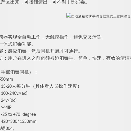
生产区出来，可按钮进出，可不对手部消毒。
：
传感器实现全自动工作，无触摸操作，避免交叉污染。
一体式消毒功能。
能：感应消毒
，然后闸机开启才可通行
。
机
：用户在进入之前必须被迫消毒手。简单，快速，有效的清洁
（手部消毒闸机）：
50mm
：
15-20人每分钟（具体看人员操作速度）
-240v/(ac)
v/(dc)
44IP
 to +70 degree
：
42
0*
33
0*
1350
mm
钢304。