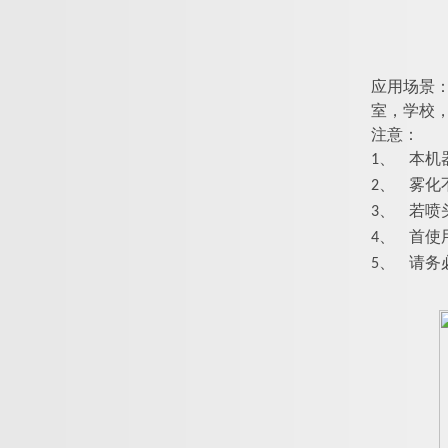
应用场景
室，学校
注意：
1、
本机器使
2、
雾化
3、
若喷
4、
首使
5、
请务