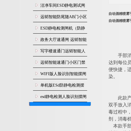
闸安装
洁净车间ESD静电测试闸
自动酒精喷雾
机
远韬智能防尾随AB门小区
自动酒精喷雾
门禁闸机安装
​ESD静电检测闸机（防静
电门禁通道系统）
政务大厅速通闸 远韬智能
防尾随静音速通门
写字楼速通门远韬智能人
手部
脸识别快速通道闸
远韬智能速通门小区门禁
达到每位员
便快捷，
闸机食堂消费摆闸
WIFI版人脸识别智能摆闸
染。
机
单机版ESd防静电检测摆
闸机
esd静电检测人脸识别摆闸
此款
双手放入
安装
毒过程中
剂，消毒
本款手