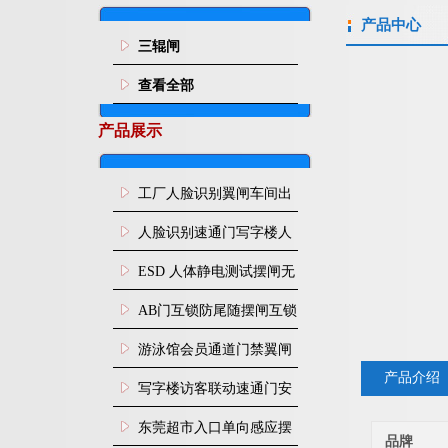
产品中心
三辊闸
查看全部
产品展示
工厂人脸识别翼闸车间出
入口人行通道门禁
人脸识别速通门写字楼人
行通道闸门禁设备
ESD 人体静电测试摆闸无
尘车间防静电闸机
AB门互锁防尾随摆闸互锁
闸机
游泳馆会员通道门禁翼闸
产品介绍
写字楼访客联动速通门安
装
东莞超市入口单向感应摆
品牌