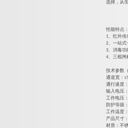
选择，
从
性能特点
1、红外
2、一站式
3、
消毒
功
4、
三棍闸
技术参数
通道宽：≤5
通行速度
输入电压：100
工作电压：24
防护等级：>
工作温度：-25
产品尺寸
材质：不锈