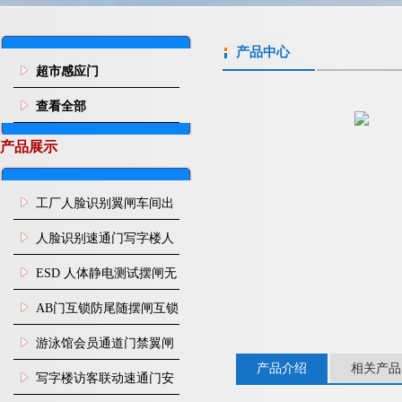
产品中心
超市感应门
查看全部
产品展示
工厂人脸识别翼闸车间出
入口人行通道门禁
人脸识别速通门写字楼人
行通道闸门禁设备
ESD 人体静电测试摆闸无
尘车间防静电闸机
AB门互锁防尾随摆闸互锁
闸机
游泳馆会员通道门禁翼闸
产品介绍
相关产品
写字楼访客联动速通门安