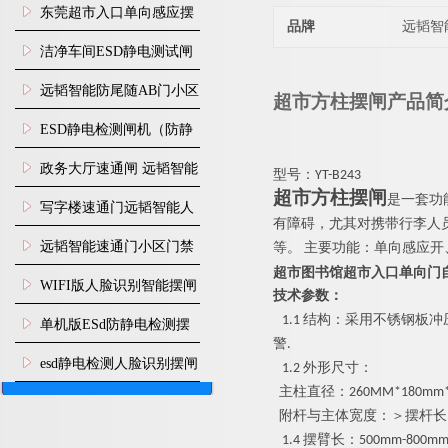
装
东莞超市入口单向感应摆
品牌
远韬智
闸安装
洁净车间ESD静电测试闸
机
远韬智能防尾随AB门小区
超市方柱摆闸
产品简
门禁闸机安装
​ESD静电检测闸机（防静
电门禁通道系统）
政务大厅速通闸 远韬智能
型号
：
YT-B243
超市方柱摆闸
是一套功
防尾随静音速通门
写字楼速通门远韬智能人
有障碍，尤其对携带行李人
脸识别快速通道闸
远韬智能速通门小区门禁
等
。
主要功能：单向感应开
超市图书馆超市入口单向门
闸机食堂消费摆闸
WIFI版人脸识别智能摆闸
技术参数：
机
1.1
结构：采用不锈钢板冲
单机版ESd防静电检测摆
警
.
闸机
esd静电检测人脸识别摆闸
1.2
外形尺寸：
主柱直径：
260MM*180
mm
安装
附杆与主体宽度：＞摆杆
长
1.4
摆臂长
：
500mm-
800
m