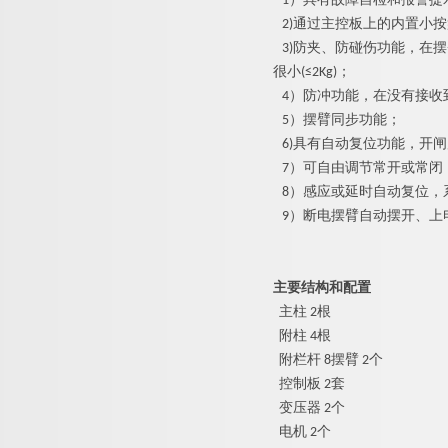
1
）具有故障自检和报警提
2
)
通过主控板上的内置小按
3
)
防夹、防碰伤功能，在摆
很
小
(
≤
2Kg
)
；
4
）防冲功能，在没有接收
5
）摆臂同步功能；
6
)
具有自动复位功能，开闸
7
）可自由调节常开或常闭
8
）感应或延时自动复位，
9
）断电摆臂自动摆开、上
主要结构和配置
主
柱
2
根
附
柱
4
根
附栏
杆
8
摆
臂
2
个
控制
板
2
套
变压
器
2
个
电
机
2
个