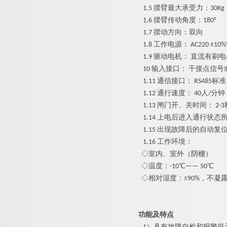
1.5
摆臂最大承受力
：
30Kg
1.6
摆臂传动角度
：
180°
1.7
摆动方向：双向
1.8
工作电源
：
AC220 ±10%
1.9
驱动电机
：
直流有刷电
10
输入接口
：
干接点信号
1.11
通信接口
：
RS48
5
标
准
1.12
通行速度
：
4
0
人
/
分钟
1.13
闸门开、关时间
：
2-
3
1.14
上电后进入通行状态
1.15
出现故障后的自动复
1.16
工作环境：
◇
室内、室外（阴棚）
◇
温度
：
-1
0
℃—
—
5
0
℃
◇
相对湿度
：
≤
90
%
，不凝
功能及特点