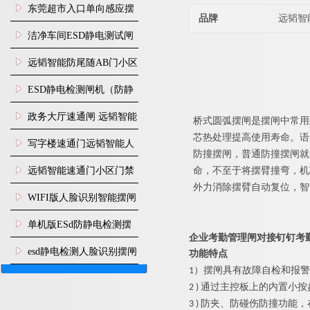
装
东莞超市入口单向感应摆
品牌
远韬智
闸安装
洁净车间ESD静电测试闸
机
远韬智能防尾随AB门小区
门禁闸机安装
​ESD静电检测闸机（防静
电门禁通道系统）
政务大厅速通闸 远韬智能
桥式
圆弧
摆闸是摆闸中常用
芯热处理提高使用寿命。语
防尾随静音速通门
写字楼速通门远韬智能人
防撞摆闸，普通防撞摆闸就
脸识别快速通道闸
远韬智能速通门小区门禁
命，不至于将摆臂撞弯，机
外力消除摆臂自动复位，智
闸机食堂消费摆闸
WIFI版人脸识别智能摆闸
机
单机版ESd防静电检测摆
企业考勤管理闸对接钉钉考
闸机
esd静电检测人脸识别摆闸
功能特点
1）
摆闸
具有故障自检和报警
安装
2 ) 通过主控板上的内置
3 ) 防夹、防碰伤防撞功