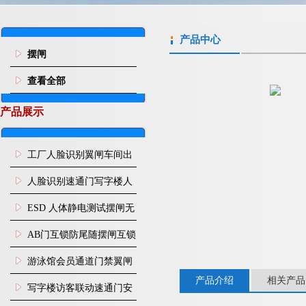
产品中心
摆闸
查看全部
产品展示
工厂人脸识别翼闸车间出
入口人行通道门禁
人脸识别速通门写字楼人
行通道闸门禁设备
ESD 人体静电测试摆闸无
尘车间防静电闸机
AB门互锁防尾随摆闸互锁
闸机
游泳馆会员通道门禁翼闸
产品介绍
相关产品
写字楼访客联动速通门安