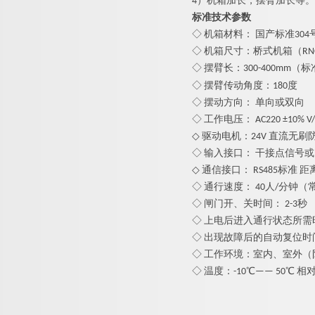
4）机箱加长，摆臂加长等。
标准技术参数
◇ 机箱材料： 国产标准30
◇ 机箱尺寸：桥式机箱（RNCF80
◇ 摆臂长：
3
00
-400
mm（标
◇ 摆臂传动角度：180度
◇ 摆动方向： 单向或双向
◇ 工作电压： AC220 ±10% V/5
◇ 驱动电机：24V 直流
无刷
◇ 输入接口： 干接点信号或1
◇ 通信接口： RS485标准 距离
◇ 通行速度： 40人/分钟（
◇ 闸门开、关时间： 2-3秒
◇ 上电后进入通行状态所需时
◇ 出现故障后的自动复位时
◇ 工作环境：室内、室外（
◇ 温度：-10℃—— 50℃ 