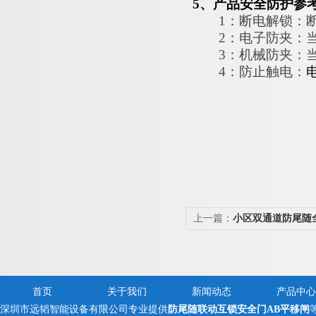
5、产品安全防护
参
1：
断电解锁：
2：
电子防夹：
3：
机械防夹：
4：
防止触电：
上一篇：
小区双通道防尾随
首页
关于我们
新闻动态
产品中心
深圳市远韬智能设备有限公司专业提供
防尾随联动互锁安全门AB平移闸