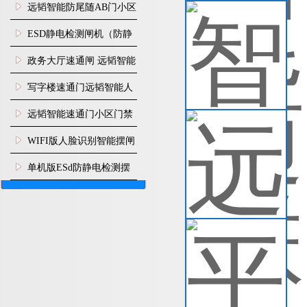
机
远韬智能防尾随AB门小区
智
门禁闸机安装
智
​ESD静电检测闸机（防静
安
电门禁通道系统）
政务大厅速通闸 远韬智能
所
防尾随静音速通门
查
写字楼速通门远韬智能人
脸识别快速通道闸
远韬智能速通门小区门禁
远
闸机食堂消费摆闸
WIFI版人脸识别智能摆闸
远
便
机
单机版ESd防静电检测摆
闸机
查
平
自
查