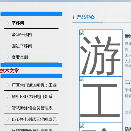
产品中心
平移闸
豪华平移闸
游
游
圆边平移闸
靠
未
查看全部
人
查
技术文章
工
厂区大门通道闸机：工业
平
园区人车分流智能通行管
机
解析ESD防静电门禁系
控设施
统：从人体静电消除到通
智慧游泳馆会员管理系
查
道智能管控
统：刷脸入场 年月卡管
ESD静电测试三辊闸成无
控、次卡自动扣次
防
尘车间刚需，远韬智能一
远韬智能全自动三辊闸