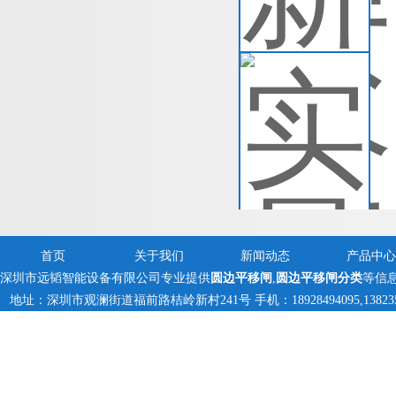
查
实
实
夹
力
查
首页
关于我们
新闻动态
产品中心
深圳市远韬智能设备有限公司专业提供
圆边平移闸
,
圆边平移闸分类
等信
地址：深圳市观澜街道福前路桔岭新村241号 手机：18928494095,1382359