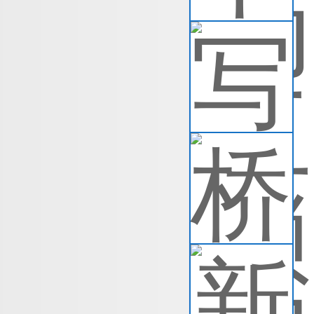
写
◆
人
查
桥
桥
多
断
查
新
新