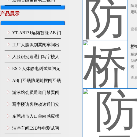
防
站式管控人体静电与人员
定
产品展示
通行
查
YT-AB131远韬智能 AB 门
闸机双通道互锁防尾随闸
工厂人脸识别翼闸车间出
桥
机
桥
入口人行通道门禁
人脸识别速通门写字楼人
型
选
行通道闸门禁设备
ESD 人体静电测试摆闸无
查
尘车间防静电闸机
AB门互锁防尾随摆闸互锁
闸机
游泳馆会员通道门禁翼闸
防
防尾
写字楼访客联动速通门安
未
装
东莞超市入口单向感应摆
查
闸安装
洁净车间ESD静电测试闸