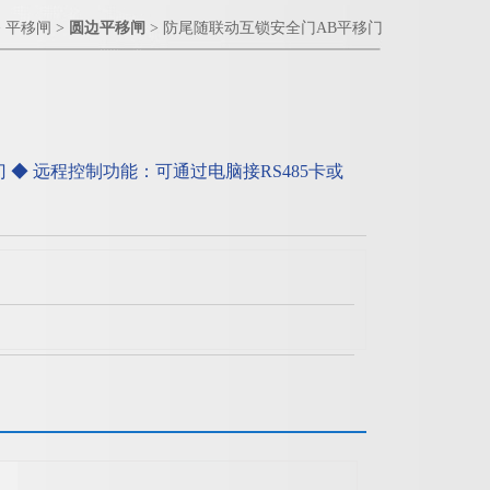
>
平移闸
>
圆边平移闸
> 防尾随联动互锁安全门AB平移门
 ◆ 远程控制功能：可通过电脑接RS485卡或
规定时间内通过，闸机回位重新锁死取消通行，