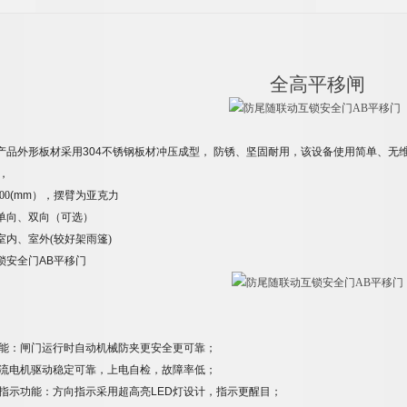
全高平移闸
产品外形板材采
用
30
4
不锈钢板材冲压成型
，
防锈、坚固耐用，该设备使用简单、无
，
00
(m
m
），摆臂为
亚克力
单向、双向（可选）
室内、室外
(
较好架雨篷
)
锁安全门AB平移门
能：闸门运行时自动机械防夹更安全更可靠；
流电机驱动稳定可靠，上电自检，故障率低；
指示功能：方向指示采用超高
亮
LE
D
灯设计，指示更醒目；