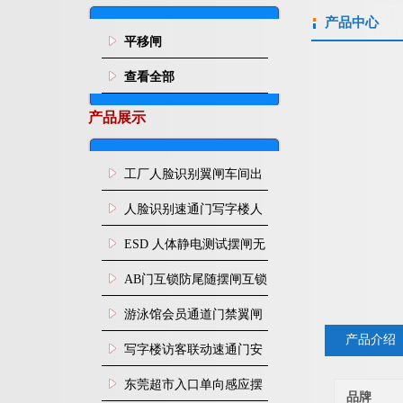
产品中心
平移闸
查看全部
产品展示
工厂人脸识别翼闸车间出
入口人行通道门禁
人脸识别速通门写字楼人
行通道闸门禁设备
ESD 人体静电测试摆闸无
尘车间防静电闸机
AB门互锁防尾随摆闸互锁
闸机
游泳馆会员通道门禁翼闸
产品介绍
写字楼访客联动速通门安
装
东莞超市入口单向感应摆
品牌