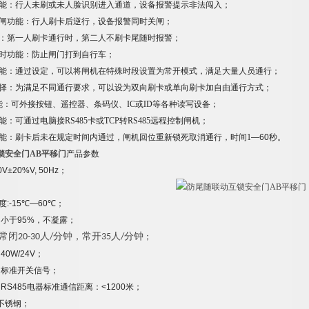
能：行人未刷
或未人脸识别
进入通道，设备报警提示
非法闯入
；
闸功能：行人刷卡后逆行，设备报警同时关闸；
：第一人刷卡通行时，第二人不刷卡尾随时报警；
时功能：防止闸门打到自行车；
能：通过设定，可以将闸机在特殊时段设置为常开模式，满足大量人员通行；
择：为满足不同通行要求，可以设为双向刷卡或单向刷卡加自由通行方式；
能：可外接按钮、遥控器、条码仪、
IC
或
ID
等各种读写设备；
能：可通过电脑接
RS485
卡或
TCP
转
RS485
远程控制闸机；
能：刷卡后未在规定时间内通过，闸机回位重新锁死取消通行，时间
1
—
60
秒
。
锁安全门AB平移门
产品参数
0V±20%V, 50H
z
；
度
:-
15
℃—
6
0
℃
；
：小
于
95%
，不凝露
；
常
闭
20-30
人
/
分钟
，常开
3
5
人
/
分钟
；
：
40
W/24
V
；
：标准开关信号；
：
RS485
电器标准通信距离：
<1200
米
；
不锈钢
；