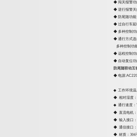
◆
闯关报警功
◆
逆行报警关
◆
防尾随功能
◆
过自行车延
◆
多种控制功
◆
通行方式选
多种控制功
◆
远程控制功
◆
自动复位功
防尾随联动互
◆
电
源
:AC22
◆
工作环境温
◆
相对湿度
◆
通行速度：
◆
直流电机
◆
输入接口
◆
通信接口
◆
材质：
304