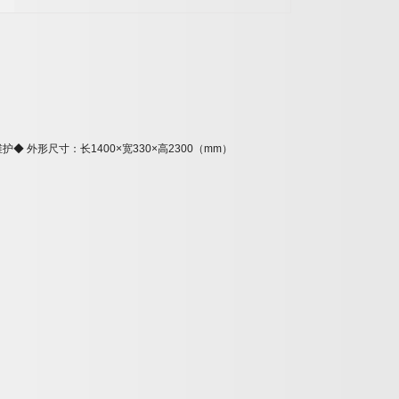
维
护
◆
外形尺寸：长
140
0
×
宽
330
×
高
2300
（
m
m
）