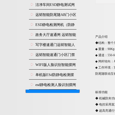
闸安装
洁净车间ESD静电测试闸
机
远韬智能防尾随AB门小区
门禁闸机安装
​ESD静电检测闸机（防静
电门禁通道系统）
政务大厅速通闸 远韬智能
产品介绍
◆
结构：整个
防尾随静音速通门
写字楼速通门远韬智能人
◆
重量：
90
Kg
脸识别快速通道闸
远韬智能速通门小区门禁
◆
通道
：
550-6
◆
闸杆转向：
闸机食堂消费摆闸
WIFI版人脸识别智能摆闸
◆
工作环境：
机
防尾随联动互
单机版ESd防静电检测摆
闸机
esd静电检测人脸识别摆闸
标准功能
安装
◆
机械防夹功
◆
电控采用直
◆
超高亮通行