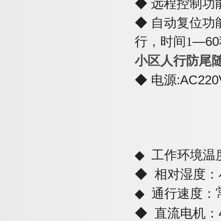
◆
远程控制功
◆
自动复位功
行，时间
1
—
60
小区人行防尾
◆
电
源
:AC220
◆
工作环境温
◆
相对湿度：
◆
通行速度：
◆
直流电机：