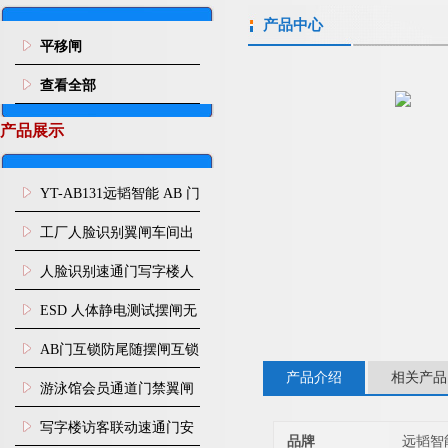
产品中心
平移闸
查看全部
产品展示
YT-AB131远韬智能 AB 门
闸机双通道互锁防尾随闸
工厂人脸识别翼闸车间出
机
入口人行通道门禁
人脸识别速通门写字楼人
行通道闸门禁设备
ESD 人体静电测试摆闸无
尘车间防静电闸机
AB门互锁防尾随摆闸互锁
产品介绍
相关产品
闸机
游泳馆会员通道门禁翼闸
写字楼访客联动速通门安
品牌
远韬智