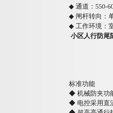
◆
通道
：
550-6
◆
闸杆转向：
◆
工作环境：
小区人行防尾
标准功能
◆
机械防夹功
◆
电控采用直
◆
超高亮通行