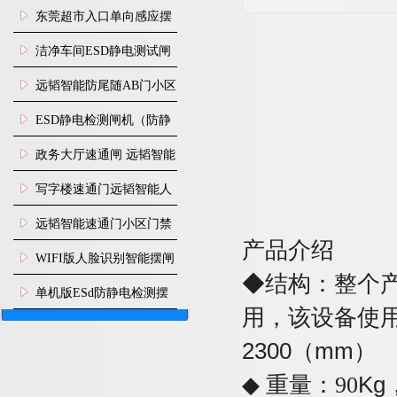
装
东莞超市入口单向感应摆
闸安装
洁净车间ESD静电测试闸
机
远韬智能防尾随AB门小区
门禁闸机安装
​ESD静电检测闸机（防静
电门禁通道系统）
政务大厅速通闸 远韬智能
防尾随静音速通门
写字楼速通门远韬智能人
脸识别快速通道闸
远韬智能速通门小区门禁
产品介绍
闸机食堂消费摆闸
WIFI版人脸识别智能摆闸
◆
结构：整个
机
单机版ESd防静电检测摆
用，该设备使
闸机
2300
（
m
m
）
◆
重量：
90
Kg