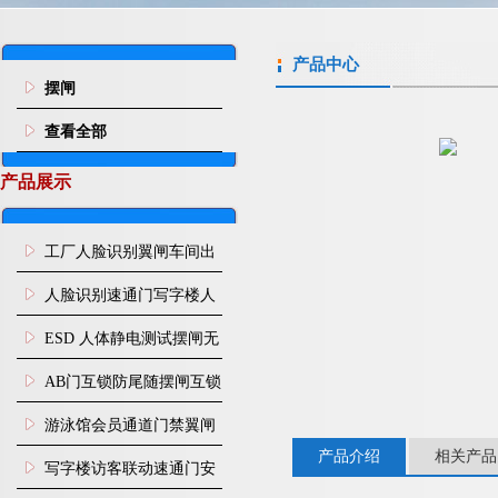
产品中心
摆闸
查看全部
产品展示
工厂人脸识别翼闸车间出
入口人行通道门禁
人脸识别速通门写字楼人
行通道闸门禁设备
ESD 人体静电测试摆闸无
尘车间防静电闸机
AB门互锁防尾随摆闸互锁
闸机
游泳馆会员通道门禁翼闸
产品介绍
相关产品
写字楼访客联动速通门安