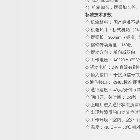
3）红外复位功能；
4）机箱加长，摆臂加长等。
标准技术参数
◇ 机箱材料： 国产标准不
◇ 机箱尺寸：桥式机箱（RNCF80
◇ 摆臂长：
3
00mm（标准）
◇ 摆臂传动角度：180度
◇ 摆动方向： 单向或双向
◇ 工作电压： AC220 ±10% V/5
◇ 驱动电机：24V 直流有刷
◇ 输入接口： 干接点信号或1
◇ 通信接口： RS485标准 距离
◇ 通行速度： 40人/分钟（
◇ 闸门开、关时间： 2-3秒
◇ 上电后进入通行状态所需时
◇ 出现故障后的自动复位时
◇ 工作环境：室内、室外（
◇ 温度：-10℃—— 50℃ 相