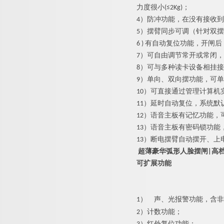
力度很小(≤2Kg)；
4）防冲功能，在没有接收
5）摆臂同步可调（针对双
6 ) 有自动复位功能，开
7）可自由调节常开或常闭
8）可与多种读卡设备相挂
9）单向、双向摆功能，可
10）可直接通过管理计算机
11）延时自动复位，系统默
12）语音主板有记忆功能，
13）语音主板有密码锁功
13）断电摆臂自动摆开、上
超薄豪华弧形人脸摆闸|高
可扩展功能
1）
声、光报警功能，含非
2）计数功能；