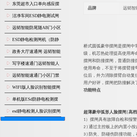
装
东莞超市入口单向感应摆
品牌
远韬智
闸安装
洁净车间ESD静电测试闸
机
远韬智能防尾随AB门小区
门禁闸机安装
​ESD静电检测闸机（防静
桥式
圆弧豪华
摆闸是摆闸中
电门禁通道系统）
政务大厅速通闸 远韬智能
级，机芯热处理提高使用寿
摆闸和防撞摆闸，普通防撞
防尾随静音速通门
写字楼速通门远韬智能人
使用寿命，不至于将摆臂撞
脸识别快速通道闸
远韬智能速通门小区门禁
位后，外力消除摆臂自动复
用户好评，摆闸把防撞解决
闸机食堂消费摆闸
WIFI版人脸识别智能摆闸
功能特点
机
单机版ESd防静电检测摆
闸机
esd静电检测人脸识别摆闸
超薄豪华弧形人脸摆闸|高
1）
摆闸
具有故障自检和报警
安装
2 ) 通过主控板上的内置
3 ) 防夹、防碰伤防撞功