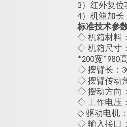
3）红外复位
4）机箱加长
标准技术参
◇ 机箱材料
◇ 机箱尺寸：桥
*
200
宽*
980
◇ 摆臂长：
3
◇ 摆臂传动角
◇ 摆动方向
◇ 工作电压： AC
◇ 驱动电机：
◇ 输入接口：