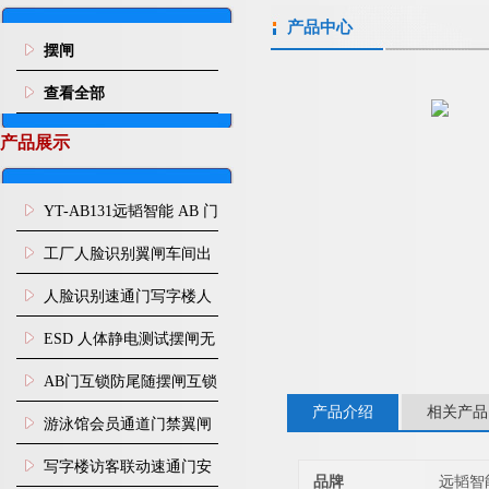
产品中心
摆闸
查看全部
产品展示
YT-AB131远韬智能 AB 门
闸机双通道互锁防尾随闸
工厂人脸识别翼闸车间出
机
入口人行通道门禁
人脸识别速通门写字楼人
行通道闸门禁设备
ESD 人体静电测试摆闸无
尘车间防静电闸机
AB门互锁防尾随摆闸互锁
产品介绍
相关产品
闸机
游泳馆会员通道门禁翼闸
写字楼访客联动速通门安
品牌
远韬智