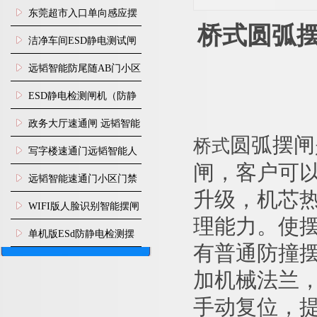
装
东莞超市入口单向感应摆
桥式
圆弧
闸安装
洁净车间ESD静电测试闸
机
远韬智能防尾随AB门小区
门禁闸机安装
​ESD静电检测闸机（防静
电门禁通道系统）
政务大厅速通闸 远韬智能
圆弧
摆闸
桥式
防尾随静音速通门
写字楼速通门远韬智能人
闸，客户可
脸识别快速通道闸
远韬智能速通门小区门禁
升级，机芯
闸机食堂消费摆闸
WIFI版人脸识别智能摆闸
理能力。使
机
单机版ESd防静电检测摆
有普通防撞
闸机
加机械法兰
手动复位，