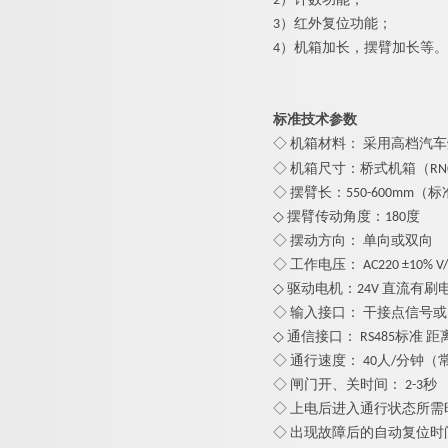
2）计数功能；
3）红外复位功能；
4）机箱加长，摆臂加长等。
标准技术参数
◇ 机箱材料：
采用高档汽车
◇ 机箱尺寸：桥式机箱（RNCF8
◇ 摆臂长：
550-
600mm（标
◇ 摆臂传动角度：180度
◇ 摆动方向： 单向或双向
◇ 工作电压： AC220 ±10% V/5
◇ 驱动电机：24V 直流有刷
◇ 输入接口： 干接点信号或1
◇ 通信接口： RS485标准 距离
◇ 通行速度： 40人/分钟（
◇ 闸门开、关时间： 2-3秒
◇ 上电后进入通行状态所需时
◇ 出现故障后的自动复位时