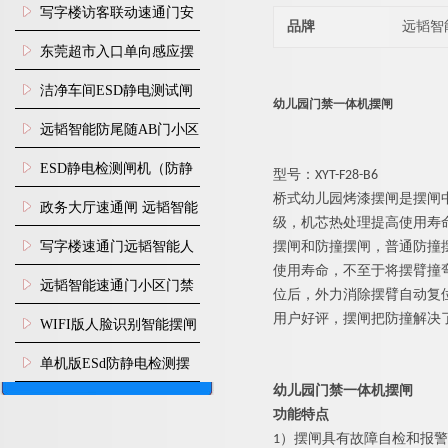
写字楼访客联动速通门安
品牌
远韬智
装
东莞超市入口单向感应摆
闸安装
洁净车间ESD静电测试闸
幼儿园门禁一体机摆闸
机
远韬智能防尾随AB门小区
门禁闸机安装
​ESD静电检测闸机（防静
型号：XYT-F28-B6
桥式
幼儿园
烤漆
摆闸是摆闸
电门禁通道系统）
政务大厅速通闸 远韬智能
级，机芯热处理提高使用寿
防尾随静音速通门
写字楼速通门远韬智能人
摆闸和防撞摆闸，普通防撞
使用寿命，不至于将摆臂撞
脸识别快速通道闸
远韬智能速通门小区门禁
位后，外力消除摆臂自动复
用户好评，摆闸把防撞解决
闸机食堂消费摆闸
WIFI版人脸识别智能摆闸
机
单机版ESd防静电检测摆
幼儿园门禁一体机摆闸
闸机
功能特点
1）
摆闸
具有故障自检和报警