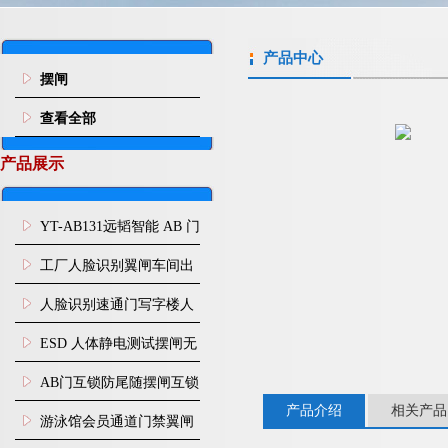
产品中心
摆闸
查看全部
产品展示
YT-AB131远韬智能 AB 门
闸机双通道互锁防尾随闸
工厂人脸识别翼闸车间出
机
入口人行通道门禁
人脸识别速通门写字楼人
行通道闸门禁设备
ESD 人体静电测试摆闸无
尘车间防静电闸机
AB门互锁防尾随摆闸互锁
产品介绍
相关产品
闸机
游泳馆会员通道门禁翼闸