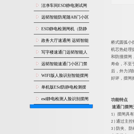
闸安装
洁净车间ESD静电测试闸
机
远韬智能防尾随AB门小区
门禁闸机安装
​ESD静电检测闸机（防静
电门禁通道系统）
政务大厅速通闸 远韬智能
桥式
圆弧小
机芯热处理
防尾随静音速通门
写字楼速通门远韬智能人
和防撞摆闸
脸识别快速通道闸
远韬智能速通门小区门禁
寿命，不至
后，外力消
闸机食堂消费摆闸
WIFI版人脸识别智能摆闸
好评，摆闸
机
单机版ESd防静电检测摆
闸机
esd静电检测人脸识别摆闸
功能特点
速通门摆闸
安装
1）
摆闸
具有
2 ) 通
3 ) 防