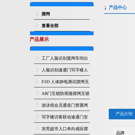
产品中心
摆闸
查看全部
产品展示
工厂人脸识别翼闸车间出
入口人行通道门禁
人脸识别速通门写字楼人
行通道闸门禁设备
ESD 人体静电测试摆闸无
尘车间防静电闸机
AB门互锁防尾随摆闸互锁
闸机
游泳馆会员通道门禁翼闸
产品介绍
写字楼访客联动速通门安
装
东莞超市入口单向感应摆
品牌