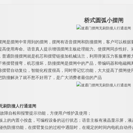
桥式
圆弧小
摆闸
摆闸是摆闸中常用到的摆闸，摆闸有语音摆闸和防撞摆闸，客户可以根据
提高使用寿命。语音真人提示增强摆闸主板处理能力。使摆闸同步性好。
，普通防撞摆闸就是机芯和摆臂链接加机械法兰，利用弹簧压力客服摩擦
于将摆臂撞弯，机芯撞坏，防撞摆闸是摆闸中的产品，带编码器和电磁阀
除摆臂自动复位，智能化程度很高，同时带记忆功能，大大提高了摆闸使
把防撞解决了就不愁不好用了，是广大消费者最信的产品
无刷防撞人行通道闸
故障自检和报警提示功能，方便用户维护及使用；
过主控板上的内置小按盘，可编程设备的运行状态；语音主板有液晶显示屏，
夹、防碰伤防撞功能，在摆臂复位的过程中遇阻时，在规定的时间内电机自动