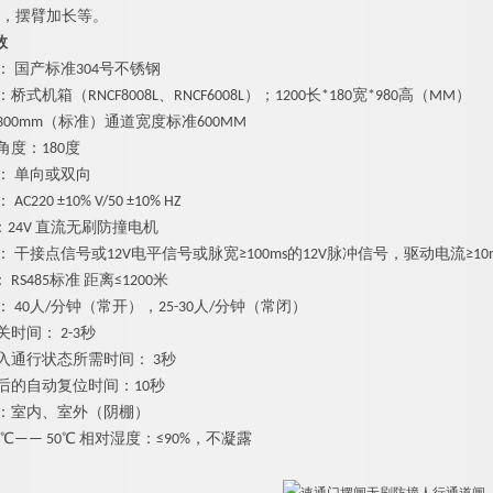
长，摆臂加长等。
数
： 国产标准304号不锈钢
桥式机箱（RNCF8008L、RNCF6008L）；1200长*
180
宽*
980
高（MM）
3
00mm（标准）
通道宽度标准600MM
角度：180度
： 单向或双向
C220 ±10% V/50 ±10% HZ
24V 直流
无刷防撞
电机
： 干接点信号或12V电平信号或脉宽≥100ms的12V脉冲信号，驱动电流≥10
RS485标准 距离≤1200米
： 40人/分钟（常开），25-30人/分钟（常闭）
时间： 2-3秒
入通行状态所需时间： 3秒
后的自动复位时间：10秒
境：室内、室外（阴棚）
0℃—— 50℃ 相对湿度：≤90%，不凝露