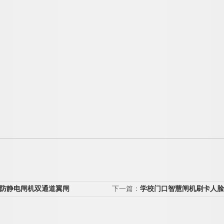
sd防静电闸机双通道翼闸
下一篇：
学校门口智慧闸机刷卡人脸
闸