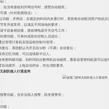
Kg)；
能，在没有接收到开闸信号时，摆臂自动锁死；
步可调（针对双摆情况）；
自动复位功能，开闸后，在规定的时间内未通行时，系统将自动取消用户的此
调节常开或常闭，以满足不同场地的要求；
种读卡设备相挂接，接收继电器开关信号工作；
双向摆功能，可单向或双向控制人员进出；
接通过管理计算机实现远程控制与管理；
自动复位，系统默认为开启后10秒（可调）自动复位；
主板有记忆功能，可以连续刷卡过人。
主板有密码锁功能，到时间到次数闸机自动锁死，重新设置密码机器可以使
摆臂自动摆开、上电自动闭合，符合消防要求。
无刷防撞人行通道闸
报警功能，含非法闯入报警，防夹报警等；
能；
位功能；