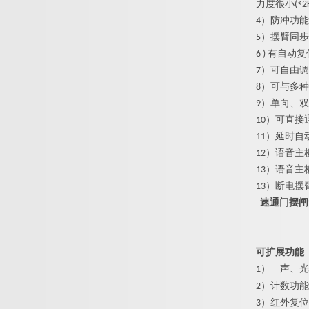
力度很小(≤2
4）防冲功
5）摆臂同
6 ) 有
7）可自由
8）可与多
9）单向、
10）可直
11）延时
12）语音
13）语音
13）断电
速通门摆闸
可扩展功能
1）
声、光
2）计数功
3）红外复