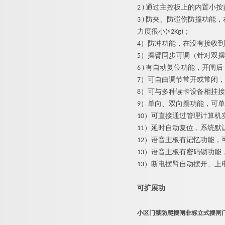
2 ) 通过主控板上的内置
3 ) 防夹、防碰伤防撞功
力度很小(≤2Kg)；
4）防冲功能，在没有接收
5）摆臂同步可调（针对双
6 ) 有自动复位功能，开
7）可自由调节常开或常闭
8）可与多种读卡设备相挂
9）单向、双向摆功能，可
10）可直接通过管理计算机
11）延时自动复位，系统默
12）语音主板有记忆功能，
13）语音主板有密码锁功
13）断电摆臂自动摆开、上
可扩展功
小区门禁防爬摆闸非标立式摆闸