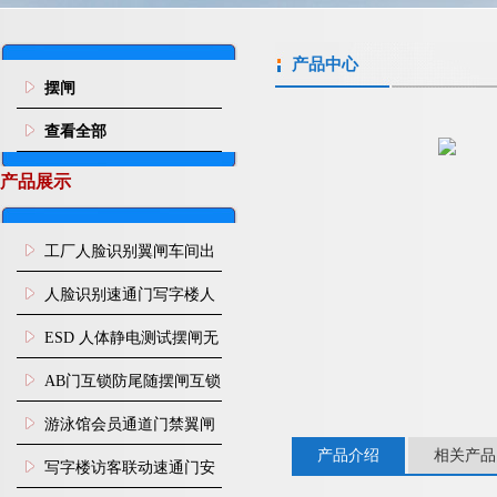
产品中心
摆闸
查看全部
产品展示
工厂人脸识别翼闸车间出
入口人行通道门禁
人脸识别速通门写字楼人
行通道闸门禁设备
ESD 人体静电测试摆闸无
尘车间防静电闸机
AB门互锁防尾随摆闸互锁
闸机
游泳馆会员通道门禁翼闸
产品介绍
相关产品
写字楼访客联动速通门安