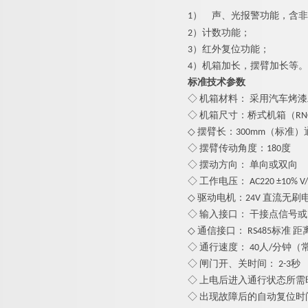
1）
声、光报警功能，含非
2）计数功能；
3）红外复位功能；
4）机箱加长，摆臂加长等。
标准技术参数
◇ 机箱材料：
采用汽车烤漆
◇ 机箱尺寸：桥式机箱（RNCF8
◇ 摆臂长：
3
00mm（标准）
◇ 摆臂传动角度：180度
◇ 摆动方向： 单向或双向
◇ 工作电压： AC220 ±10% V/5
◇ 驱动电机：24V 直流
无
刷
◇ 输入接口： 干接点信号或1
◇ 通信接口： RS485标准 距离
◇ 通行速度： 40人/分钟（
◇ 闸门开、关时间： 2-3秒
◇ 上电后进入通行状态所需时
◇ 出现故障后的自动复位时