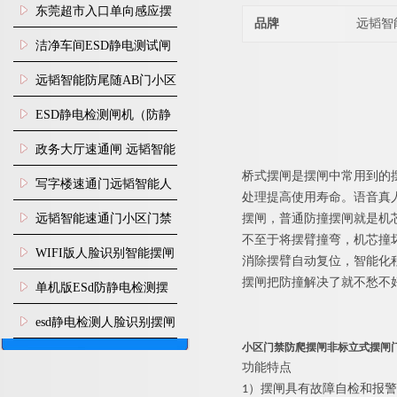
装
东莞超市入口单向感应摆
品牌
远韬智
闸安装
洁净车间ESD静电测试闸
机
远韬智能防尾随AB门小区
门禁闸机安装
​ESD静电检测闸机（防静
电门禁通道系统）
政务大厅速通闸 远韬智能
桥式
摆闸是摆闸中常用到的
防尾随静音速通门
写字楼速通门远韬智能人
处理提高使用寿命。语音真
脸识别快速通道闸
远韬智能速通门小区门禁
摆闸，普通防撞摆闸就是机
不至于将摆臂撞弯，机芯撞
闸机食堂消费摆闸
WIFI版人脸识别智能摆闸
消除摆臂自动复位，智能化
摆闸把防撞解决了就不愁不
机
单机版ESd防静电检测摆
闸机
esd静电检测人脸识别摆闸
小区门禁防爬摆闸非标立式摆闸
安装
功能特点
1）
摆闸
具有故障自检和报警