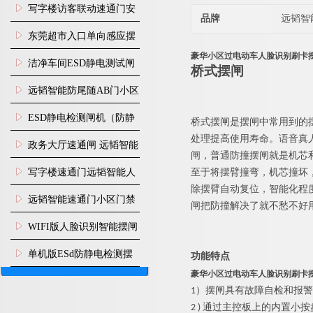
写字楼访客联动速通门安
品牌
远韬智
装
东莞超市入口单向感应摆
豪华小区过电动车人脸识别刷卡
闸安装
洁净车间ESD静电测试闸
桥式
摆闸
机
远韬智能防尾随AB门小区
门禁闸机安装
​ESD静电检测闸机（防静
桥式
摆闸是摆闸中常用到的
处理提高使用寿命。语音真
电门禁通道系统）
政务大厅速通闸 远韬智能
闸，普通防撞摆闸就是机芯
防尾随静音速通门
写字楼速通门远韬智能人
至于将摆臂撞弯，机芯撞坏
除摆臂自动复位，智能化程
脸识别快速通道闸
远韬智能速通门小区门禁
闸把防撞解决了就不愁不好
闸机食堂消费摆闸
WIFI版人脸识别智能摆闸
机
单机版ESd防静电检测摆
功能特点
豪华小区过电动车人脸识别刷卡
闸机
1）
摆闸
具有故障自检和报警
2 ) 通过主控板上的内置