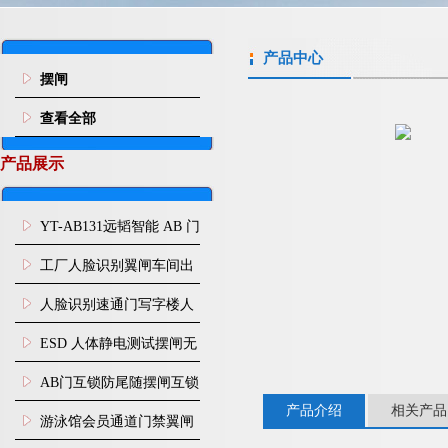
产品中心
摆闸
查看全部
产品展示
YT-AB131远韬智能 AB 门
闸机双通道互锁防尾随闸
工厂人脸识别翼闸车间出
机
入口人行通道门禁
人脸识别速通门写字楼人
行通道闸门禁设备
ESD 人体静电测试摆闸无
尘车间防静电闸机
AB门互锁防尾随摆闸互锁
产品介绍
相关产品
闸机
游泳馆会员通道门禁翼闸