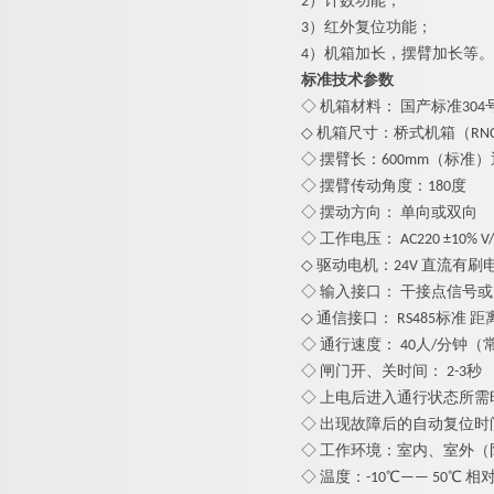
2）计数功能；
3）红外复位功能；
4）机箱加长，摆臂加长等。
标准技术参数
◇ 机箱材料： 国产标准304
◇ 机箱尺寸：桥式机箱（RNCF80
◇ 摆臂长：
6
00mm（标准）
◇ 摆臂传动角度：180度
◇ 摆动方向： 单向或双向
◇ 工作电压： AC220 ±10% V/5
◇ 驱动电机：24V 直流有刷
◇ 输入接口： 干接点信号或1
◇ 通信接口： RS485标准 距离
◇ 通行速度： 40人/分钟（
◇ 闸门开、关时间： 2-3秒
◇ 上电后进入通行状态所需时
◇ 出现故障后的自动复位时
◇ 工作环境：室内、室外（
◇ 温度：-10℃—— 50℃ 