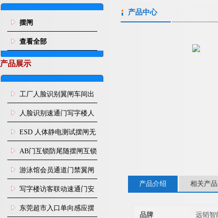
产品中心
摆闸
查看全部
产品展示
工厂人脸识别翼闸车间出
入口人行通道门禁
人脸识别速通门写字楼人
行通道闸门禁设备
ESD 人体静电测试摆闸无
尘车间防静电闸机
AB门互锁防尾随摆闸互锁
闸机
游泳馆会员通道门禁翼闸
产品介绍
相关产品
写字楼访客联动速通门安
装
东莞超市入口单向感应摆
品牌
远韬智