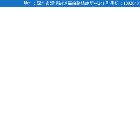
地址：深圳市观澜街道福前路桔岭新村241号 手机：18928494095,1