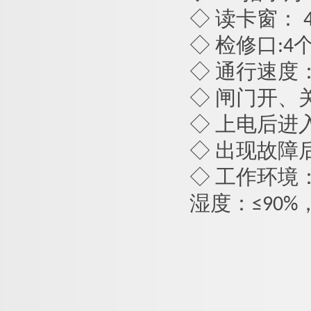
◇ 读卡窗： 
◇ 检修口:4
◇ 通行速度：
◇ 闸门开、
◇ 上电后进
◇ 出现故障
◇ 工作环境
湿度：≤90