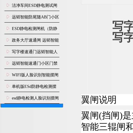
闸安装
洁净车间ESD静电测试闸
机
远韬智能防尾随AB门小区
写
门禁闸机安装
​ESD静电检测闸机（防静
写
电门禁通道系统）
政务大厅速通闸 远韬智能
防尾随静音速通门
写字楼速通门远韬智能人
脸识别快速通道闸
远韬智能速通门小区门禁
闸机食堂消费摆闸
WIFI版人脸识别智能摆闸
机
单机版ESd防静电检测摆
翼闸说明
闸机
esd静电检测人脸识别摆闸
安装
翼闸(挡闸)
智能三辊闸