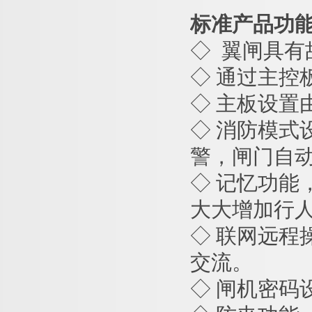
标准产品功
◇
翼闸
具有
◇ 通过主控
◇ 主板设置
◇ 消防模
警，闸门自
◇ 记忆功
大大增加行
◇ 联网远
交流。
◇ 闸机密码