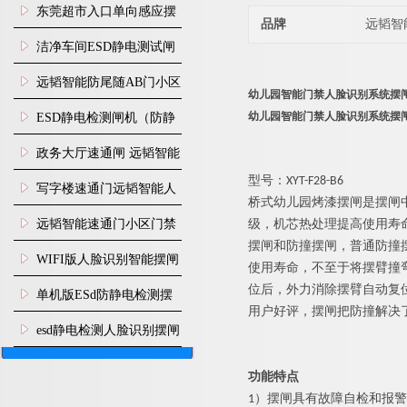
装
东莞超市入口单向感应摆
品牌
远韬智
闸安装
洁净车间ESD静电测试闸
机
远韬智能防尾随AB门小区
幼儿园智能门禁人脸识别系统摆
门禁闸机安装
幼儿园智能门禁人脸识别系统摆
​ESD静电检测闸机（防静
电门禁通道系统）
政务大厅速通闸 远韬智能
型号：XYT-F28-B6
防尾随静音速通门
写字楼速通门远韬智能人
桥式
幼儿园
烤漆
摆闸是摆闸
脸识别快速通道闸
远韬智能速通门小区门禁
级，机芯热处理提高使用寿
摆闸和防撞摆闸，普通防撞
闸机食堂消费摆闸
WIFI版人脸识别智能摆闸
使用寿命，不至于将摆臂撞
位后，外力消除摆臂自动复
机
单机版ESd防静电检测摆
用户好评，摆闸把防撞解决
闸机
esd静电检测人脸识别摆闸
安装
功能特点
1）
摆闸
具有故障自检和报警