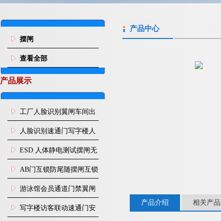
产品中心
摆闸
查看全部
产品展示
工厂人脸识别翼闸车间出
入口人行通道门禁
人脸识别速通门写字楼人
行通道闸门禁设备
ESD 人体静电测试摆闸无
尘车间防静电闸机
AB门互锁防尾随摆闸互锁
闸机
游泳馆会员通道门禁翼闸
产品介绍
相关产品
写字楼访客联动速通门安