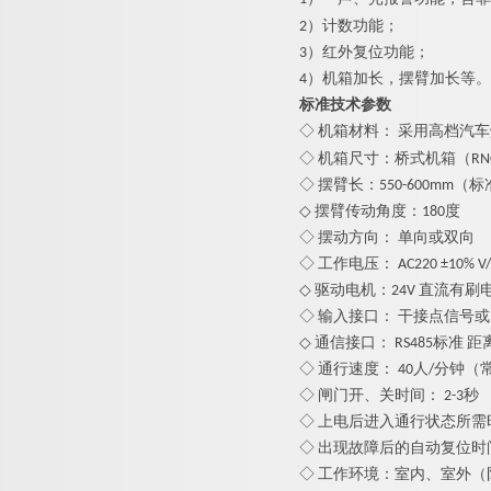
2）计数功能；
3）红外复位功能；
4）机箱加长，摆臂加长等。
标准技术参数
◇ 机箱材料：
采用高档汽车
◇ 机箱尺寸：桥式机箱（RNCF8
◇ 摆臂长：
550-
600mm（标
◇ 摆臂传动角度：180度
◇ 摆动方向： 单向或双向
◇ 工作电压： AC220 ±10% V/5
◇ 驱动电机：24V 直流有刷
◇ 输入接口： 干接点信号或1
◇ 通信接口： RS485标准 距离
◇ 通行速度： 40人/分钟（
◇ 闸门开、关时间： 2-3秒
◇ 上电后进入通行状态所需时
◇ 出现故障后的自动复位时
◇ 工作环境：室内、室外（