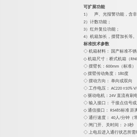
可扩展功能
1）
声、光报警功能，含非
2）计数功能；
3）红外复位功能；
4）机箱加长，摆臂加长等。
标准技术参数
◇ 机箱材料： 国产标准
不锈
◇ 机箱尺寸：桥式机箱（RNCF8
◇ 摆臂长：600mm（标准），
◇ 摆臂传动角度：180度
◇ 摆动方向： 单向或双向
◇ 工作电压： AC220 ±10% V/5
◇ 驱动电机：24V 直流有刷
◇ 输入接口： 干接点信号或1
◇ 通信接口： RS485标准 距离
◇ 通行速度： 40人/分钟（
◇ 闸门开、关时间： 2-3秒
◇ 上电后进入通行状态所需时