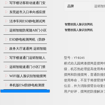
写字楼访客联动速通门安
品牌
远韬智
装
东莞超市入口单向感应摆
闸安装
洁净车间ESD静电测试闸
智慧校园人脸识别闸机
机
智慧校园人脸识别闸机
远韬智能防尾随AB门小区
门禁闸机安装
​ESD静电检测闸机（防静
电门禁通道系统）
政务大厅速通闸 远韬智能
防尾随静音速通门
写字楼速通门远韬智能人
型号：YT-B245
桥式
幼儿园
烤漆
摆闸是摆闸
脸识别快速通道闸
远韬智能速通门小区门禁
级，机芯热处理提高使用寿
摆闸和防撞摆闸，普通防撞
闸机食堂消费摆闸
WIFI版人脸识别智能摆闸
使用寿命，不至于将摆臂撞
机
单机版ESd防静电检测摆
位后，外力消除摆臂自动复
用户好评，摆闸把防撞解决
闸机