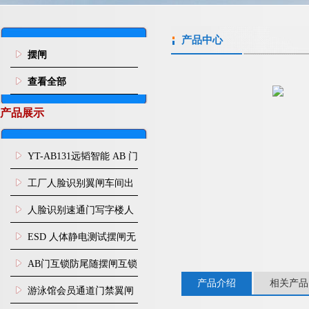
产品中心
摆闸
查看全部
产品展示
YT-AB131远韬智能 AB 门
闸机双通道互锁防尾随闸
工厂人脸识别翼闸车间出
机
入口人行通道门禁
人脸识别速通门写字楼人
行通道闸门禁设备
ESD 人体静电测试摆闸无
尘车间防静电闸机
AB门互锁防尾随摆闸互锁
产品介绍
相关产品
闸机
游泳馆会员通道门禁翼闸