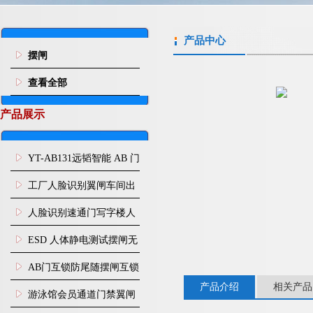
产品中心
摆闸
查看全部
产品展示
YT-AB131远韬智能 AB 门
闸机双通道互锁防尾随闸
工厂人脸识别翼闸车间出
机
入口人行通道门禁
人脸识别速通门写字楼人
行通道闸门禁设备
ESD 人体静电测试摆闸无
尘车间防静电闸机
AB门互锁防尾随摆闸互锁
产品介绍
相关产品
闸机
游泳馆会员通道门禁翼闸