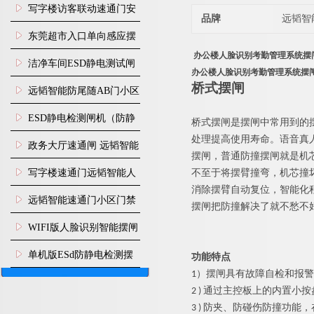
写字楼访客联动速通门安
品牌
远韬智
装
东莞超市入口单向感应摆
办公楼人脸识别考勤管理系统摆
闸安装
洁净车间ESD静电测试闸
办公楼人脸识别考勤管理系统摆
机
桥式
摆闸
远韬智能防尾随AB门小区
门禁闸机安装
​ESD静电检测闸机（防静
桥式
摆闸是摆闸中常用到的
处理提高使用寿命。语音真
电门禁通道系统）
政务大厅速通闸 远韬智能
摆闸，普通防撞摆闸就是机
防尾随静音速通门
写字楼速通门远韬智能人
不至于将摆臂撞弯，机芯撞
消除摆臂自动复位，智能化
脸识别快速通道闸
远韬智能速通门小区门禁
摆闸把防撞解决了就不愁不
闸机食堂消费摆闸
WIFI版人脸识别智能摆闸
机
单机版ESd防静电检测摆
功能特点
1）
摆闸
具有故障自检和报警
闸机
2 ) 通过主控板上的内置
3 ) 防夹、防碰伤防撞功