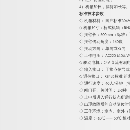
3）红外复位功能；
4）机箱加长，摆臂加长等。
标准技术参数
◇ 机箱材料： 国产标准304
◇ 机箱尺寸：桥式机箱（RNCF80
◇ 摆臂长：
6
00mm（标准）
◇ 摆臂传动角度：180度
◇ 摆动方向： 单向或双向
◇ 工作电压： AC220 ±10% V/5
◇ 驱动电机：24V 直流有刷
◇ 输入接口： 干接点信号或1
◇ 通信接口： RS485标准 距离
◇ 通行速度： 40人/分钟（
◇ 闸门开、关时间： 2-3秒
◇ 上电后进入通行状态所需时
◇ 出现故障后的自动复位时
◇ 工作环境：室内、室外（
◇ 温度：-10℃—— 50℃ 