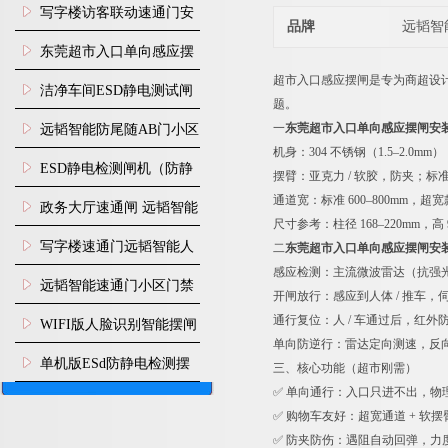
写字楼访客联动速通门安
品牌
远韬智
装
东莞超市入口单向感应摆
超市入口感应摆闸是专为商超设计的
闸安装
洁净车间ESD静电测试闸
题。
机
一
东莞超市入口单向感应摆闸安
远韬智能防尾随AB门小区
机身：304 不锈钢（1.5–2.0m
门禁闸机安装
​ESD静电检测闸机（防静
摆臂：亚克力 / 软胶，防夹；标准长
通道宽：标准 600–800mm，超
电门禁通道系统）
政务大厅速通闸 远韬智能
尺寸参考：柱径 168–220mm，高 9
防尾随静音速通门
写字楼速通门远韬智能人
二
东莞超市入口单向感应摆闸安
感应检测：主流微波雷达（抗强光 /
脸识别快速通道闸
远韬智能速通门小区门禁
开闸放行：感应到人体 / 推车，伺
闸机食堂消费摆闸
通行复位：人 / 车通过后，红外
WIFI版人脸识别智能摆闸
单向防逆行：雷达定向测速，反向
机
单机版ESd防静电检测摆
三、核心功能（超市刚需）
✅ 单向通行：入口只进不出，物
闸机
✅ 购物车友好：超宽通道 + 软
✅ 防夹防伤：遇阻自动回弹，力度