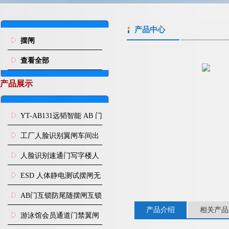
产品中心
摆闸
查看全部
产品展示
YT-AB131远韬智能 AB 门
闸机双通道互锁防尾随闸
工厂人脸识别翼闸车间出
机
入口人行通道门禁
人脸识别速通门写字楼人
行通道闸门禁设备
ESD 人体静电测试摆闸无
尘车间防静电闸机
AB门互锁防尾随摆闸互锁
产品介绍
相关产品
闸机
游泳馆会员通道门禁翼闸