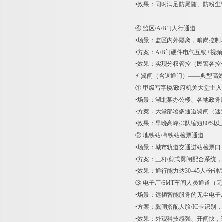
•效果：同时满足防尾随、防粉
④ 监区/A/B门人行通道
•场景：监区内外隔离，哨岗控制
•方案：A/B门硬件电气互锁+
•效果：实现分权管控（民警各
⚡ 翼闸（含速通门）——典型高
① 甲级写字楼/政府机关大堂主
•场景：湖北某办公楼、各地政
•方案：大堂部署多通道翼闸（
•效果：早晚高峰排队缩短80%
② 地铁站/高铁站检票通道
•场景：城市轨道交通进站检票
•方案：三杆/剪式翼闸配合系统，
•效果：通行能力达30–45人/
③ 电子厂/SMT车间人员通道（
•场景：远韬智能服务的无尘电子
•方案：翼闸搭配人脸/IC卡识
•效果：外观科技感强、开闸快