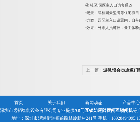
④ 社区/园区主入口访客通道
•场景：碧桂园天玺湾等住宅项目
•方案：园区主入口设翼闸，自带
•效果：外来人员可控，业主体
上一篇：
游泳馆会员通道门
首页
关于我们
新闻动态
产品中心
深圳市远韬智能设备有限公司专业提供
AB门互锁防尾随摆闸互锁闸机
等
地址：深圳市观澜街道福前路桔岭新村241号 手机：18928494095,13823