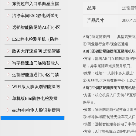
装
东莞超市入口单向感应摆
品牌
远韬智
闸安装
洁净车间ESD静电测试闸
产品尺寸
2800*
机
远韬智能防尾随AB门小区
AB门防尾随摆闸——典型高安防
门禁闸机安装
​ESD静电检测闸机（防静
① 商业银行金库/现金区通道
电门禁通道系统）
政务大厅速通闸 远韬智能
AB门互锁防尾随摆闸互锁闸机
场
•方案：部署AB门互锁防尾随摆
防尾随静音速通门
写字楼速通门远韬智能人
动，异常尾随声光报警并锁门。
•效果：杜绝"一人刷卡多人跟进
脸识别快速通道闸
远韬智能速通门小区门禁
② 互联网/运营商数据中心（ID
闸机食堂消费摆闸
WIFI版人脸识别智能摆闸
AB门互锁防尾随摆闸互锁闸机
场
•方案：核心机房入口安装AB互
机
单机版ESd防静电检测摆
保平台。
闸机
•效果：物理防尾随+完整审计追
esd静电检测人脸识别摆闸
③ 半导体/精密制造无尘车间入口（
安装
•场景：远韬智能服务的电子半导
•方案：A门前先做ESD静电鞋