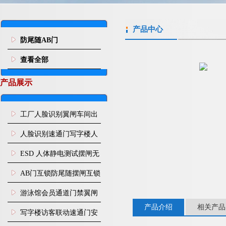
产品中心
防尾随AB门
查看全部
产品展示
工厂人脸识别翼闸车间出
入口人行通道门禁
人脸识别速通门写字楼人
行通道闸门禁设备
ESD 人体静电测试摆闸无
尘车间防静电闸机
AB门互锁防尾随摆闸互锁
闸机
游泳馆会员通道门禁翼闸
产品介绍
相关产品
写字楼访客联动速通门安