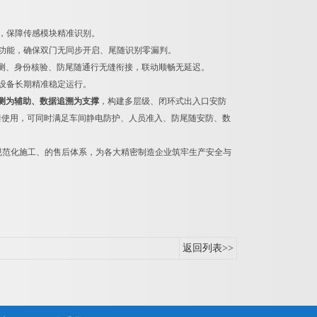
，保障传感模块精准识别。
功能，确保双门无同步开启、尾随识别零漏判。
检测、身份核验、防尾随通行无缝衔接，联动顺畅无延迟。
设备长期精准稳定运行。
测为辅助、数据追溯为支撑
，构建多层级、闭环式出入口安防
禁使用，可同时满足车间静电防护、人员准入、防尾随安防、数
规范化施工、的售后体系，为各大精密制造企业筑牢生产安全与
返回列表>>