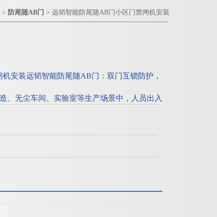
 >
防尾随AB门
> 远韬智能防尾随AB门小区门禁闸机安装
闸机安装远韬智能防尾随AB门：双门互锁防护，
造、无尘车间、实验室等生产场景中，人员出入
关人员闯入是核心安防痛点。传统单闸机、普通
法杜绝授权人员通行瞬间的尾随隐患，极易造成
生产安全事故等风险。远韬智能深耕工业安防与
随