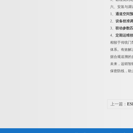
六、安装与调
1、
通道空间
2、
设备校准
3、
联动参数
4、
定期运维
相较于传统门
体系。有效解
据合规追溯的
未来，远韬智
保密防线，助
上一篇：
​
系统）