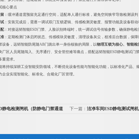
试核心要点
预留
：缓冲通道需预留充足通行空间，适配单人通行标准，避免空间狭窄导致检测误判
调试
：安装完成后，需逐一调试双门互锁逻辑、传感检测灵敏度、报警功能及设备联动
匹配
：对接远韬智能ESD门禁、人脸识别终端时，统一调试信号传输参数，确保静电
校准
：定期检测门体启闭状态、传感模块灵敏度，清理设备灰尘，校准后台数据，保障
禁设备，远韬智能防尾随AB门跳出单一身份核验的局限，以
物理互锁为核心、智能检
决厂区人员尾随闯入、无序通行、安全管控难等痛点，搭配远韬智能ESD静电测试门
多重需求。
能将持续深耕工业智能安防领域，不断优化设备性能与智能化功能，以标准化产品、
力企业实现智能化、标准化、合规化厂区管理。
ESD静电检测闸机（防静电门禁通道
下一篇：
洁净车间ESD静电测试闸机