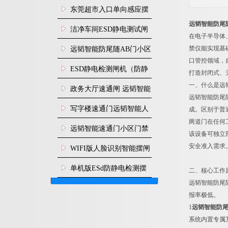
装
东莞超市入口单向感应摆
远韬智能防尾
闸安装
洁净车间ESD静电测试闸
在电子半导体
机
禁仅能实现基
远韬智能防尾随AB门小区
口管控领域，
门禁闸机安装
​ESD静电检测闸机（防静
打造封闭式、
一、什么是远
电门禁通道系统）
政务大厅速通闸 远韬智能
远韬智能防尾
防尾随静音速通门
写字楼速通门远韬智能人
成。区别于普
两道门在任何
脸识别快速通道闸
远韬智能速通门小区门禁
该设备可独立
闸机食堂消费摆闸
安全准入需求
WIFI版人脸识别智能摆闸
机
单机版ESd防静电检测摆
二、核心工作
远韬智能防尾
闸机
报率极低。
1
远韬智能防尾
系统内置专属