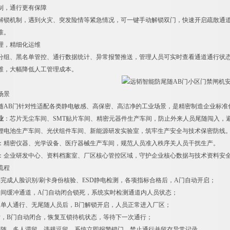
机制，通行更有保障
解锁机制，遇到火灾、突发险情等紧急情况，可一键手动解锁双门，快速开启疏散通
准。
管理，精细化运维
分组、黑名单管控、通行数据统计、异常报警推送，管理人员可实时查看通道通行状
维，大幅降低人工管理成本。
场景
随AB门针对性适配各类静电敏感、高保密、高洁净的工业场景，是精密制造企业标准
业
：芯片无尘车间、SMT贴片车间、精密元器件生产车间，防止外来人员尾随闯入，
锂电池生产车间、光伏组件车间、新能源研发实验室，筑牢生产安全与技术保密防线
：精密仪器、光学设备、医疗器械生产车间，规范人员准入秩序关人员干扰生产。
：企业研发中心、资料档案室、厂区核心管控区域，守护企业核心数据与技术资料安
流程
场完成人脸识别/刷卡身份核验、ESD静电检测，各项指标合格后，A门自动开启；
中间缓冲通道，A门自动闭合锁死，系统实时检测通道内人员状态；
仅单人通行、无尾随人员后，B门解锁开启，人员正常进入厂区；
后，B门自动闭合，恢复互锁待机状态，等待下一次通行；
尾随、多人滞留、违规逗留，系统立即报警锁门，禁止通行并留存异常记录。