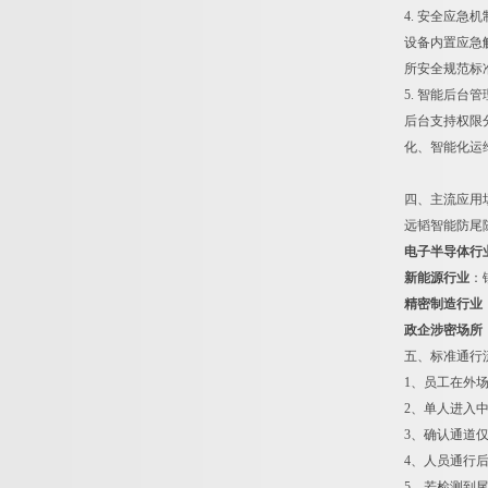
4. 安全应急
设备内置应急
所安全规范标
5. 智能后台
后台支持权限
化、智能化运
四、主流应用
远韬智能防尾
电子半导体行
新能源行业
：
精密制造行业
政企涉密场所
五、标准通行
1、员工在外
2、单人进入
3、确认通道
4、人员通行
5、若检测到