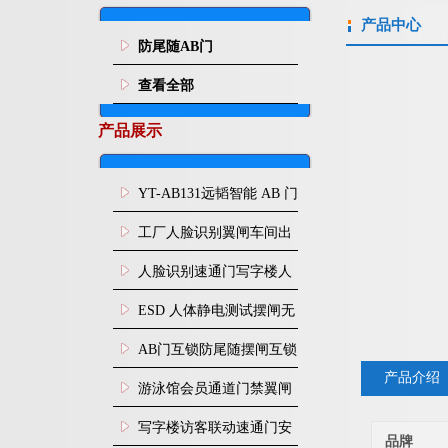
产品中心
防尾随AB门
查看全部
产品展示
YT-AB131远韬智能 AB 门
闸机双通道互锁防尾随闸
工厂人脸识别翼闸车间出
机
入口人行通道门禁
人脸识别速通门写字楼人
行通道闸门禁设备
ESD 人体静电测试摆闸无
尘车间防静电闸机
AB门互锁防尾随摆闸互锁
产品介绍
闸机
游泳馆会员通道门禁翼闸
写字楼访客联动速通门安
品牌