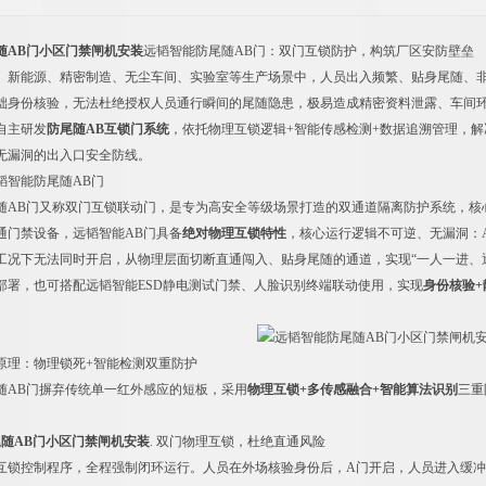
随AB门小区门禁闸机安装
远韬智能防尾随AB门：双门互锁防护，构筑厂区安防壁垒
、新能源、精密制造、无尘车间、实验室等生产场景中，人员出入频繁、贴身尾随、
础身份核验，无法杜绝授权人员通行瞬间的尾随隐患，极易造成精密资料泄露、车间
自主研发
防尾随AB互锁门系统
，依托物理互锁逻辑+智能传感检测+数据追溯管理，
无漏洞的出入口安全防线。
韬智能防尾随AB门
随AB门又称双门互锁联动门，是专为高安全等级场景打造的双通道隔离防护系统，核
通门禁设备，远韬智能AB门具备
绝对物理互锁特性
，核心运行逻辑不可逆、无漏洞：
工况下无法同时开启，从物理层面切断直通闯入、贴身尾随的通道，实现“一人一进、
部署，也可搭配远韬智能ESD静电测试门禁、人脸识别终端联动使用，实现
身份核验+
。
原理：物理锁死+智能检测双重防护
随AB门摒弃传统单一红外感应的短板，采用
物理互锁+多传感融合+智能算法识别
三重
随AB门小区门禁闸机安装
. 双门物理互锁，杜绝直通风险
互锁控制程序，全程强制闭环运行。人员在外场核验身份后，A门开启，人员进入缓冲