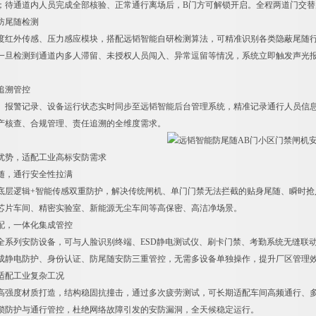
；待通道内人员完成全部核验、正常通行离场后，B门方可解锁开启。全程两道门交
能防尾随检测
度红外传感、压力感应模块，搭配远韬智能自研检测算法，可精准识别各类隐蔽尾随
一旦检测到通道内多人滞留、未授权人员闯入、异常逗留等情况，系统立即触发声光
据追溯管控
、报警记录、设备运行状态实时同步至远韬智能后台管理系统，精准记录通行人员信
产核查、合规管理、责任追溯的全维度需求。
优势，适配工业高标安防需求
尾随，通行安全性拉满
底层逻辑+智能传感双重防护，解决传统闸机、单门门禁无法拦截的贴身尾随、瞬时抢
芯片车间、精密实验室、新能源无尘车间等高保密、高洁净场景。
适配，一体化集成管控
全系列安防设备，可与人脸识别终端、ESD静电测试仪、刷卡门禁、考勤系统无缝联
成静电防护、身份认证、防尾随安防三重管控，无需多设备单独操作，提升厂区管理
，适配工业复杂工况
高强度材质打造，结构稳固抗撞击，通过多次疲劳测试，可长期适配车间高频通行、
锁防护与通行管控，杜绝网络故障引发的安防漏洞，全天候稳定运行。