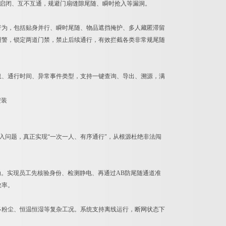
替启闭、互不互通，规避门扇缝隙尾随、瞬时抢入等漏洞。
行为，包括贴身并行、瞬时尾随、物品遮挡掩护、多人藏匿滞留
报警，锁定两道门禁，禁止后续通行，有效拦截各类非常规尾随
息、通行时间、异常事件类型，支持一键查询、导出、溯源，满
入问题，真正实现“一次一人、有序通行"，从根源杜绝非法闯
动。实现员工先核验身份、检测静电、再通过AB防尾随通道准
效率。
多粉尘、恒温恒湿等复杂工况。系统支持离线运行，断网状态下