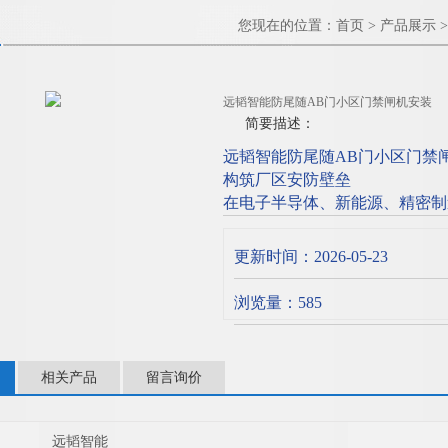
您现在的位置：
首页
>
产品展示
>
远韬智能防尾随AB门小区门禁闸机安装
简要描述：
远韬智能防尾随AB门小区门禁
构筑厂区安防壁垒
在电子半导体、新能源、精密制
频繁、贴身尾随、非法跟入、无
门禁仅能实现基础身份核验，无
更新时间：2026-05-23
精密资料泄露、车间环境破坏、
出入口管控领域，自主研发防尾
浏览量：585
相关产品
留言询价
远韬智能