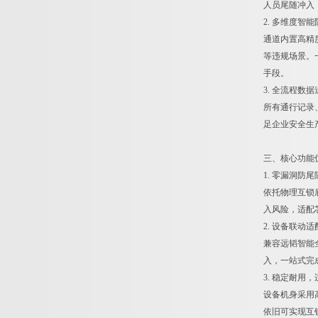
人员尾随冲入
2. 多维度智
通道内置高精
等违规场景。
手段。
3. 全流程数
所有通行记录
足企业安全生
三、核心功能
1. 零漏洞防
依托物理互锁
入风险，适配
2. 设备联动
兼容远韬智能
入，一站式完
3. 稳定耐用
设备机身采用
依旧可实现互