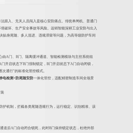
非法跟入、无关人员闯入是核心安防痛点。传统单闸机、普通门
环境破坏、生产安全事故等风险。远韬智能深耕工业安防与出入
解决贴身尾随、多人混进、违规滞留等问题，为高等级防护车间
心由A门、B门、隔离缓冲通道、智能检测模块与主控系统组
A门开启状态下B门强制锁定，B门开启状态下A门自动闭锁，
逐次通行"的标准化管控模式。
静电检测+防尾随安防
一体化管控，适配精密制造车间全场景
防护机制，拦截各类尾随违规行为，运行稳定、识别精准、误
通道后A门自动闭合锁死，此时B门保持锁定状态，杜绝外部