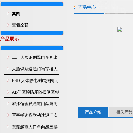
产品中心
翼闸
查看全部
产品展示
工厂人脸识别翼闸车间出
入口人行通道门禁
人脸识别速通门写字楼人
行通道闸门禁设备
ESD 人体静电测试摆闸无
尘车间防静电闸机
AB门互锁防尾随摆闸互锁
闸机
游泳馆会员通道门禁翼闸
产品介绍
相关产品
写字楼访客联动速通门安
装
东莞超市入口单向感应摆