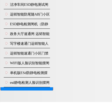
闸安装
洁净车间ESD静电测试闸
机
远韬智能防尾随AB门小区
门禁闸机安装
​ESD静电检测闸机（防静
电门禁通道系统）
政务大厅速通闸 远韬智能
防尾随静音速通门
写字楼速通门远韬智能人
脸识别快速通道闸
远韬智能速通门小区门禁
闸机食堂消费摆闸
WIFI版人脸识别智能摆闸
机
单机版ESd防静电检测摆
闸机
esd静电检测人脸识别摆闸
安装